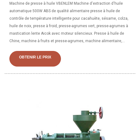
Machine de presse à huile VBENLEM Machine d'extraction d'huile
automatique 500W ABS de qualité alimentaire presse à huile de
contrôle de température intelligente pour cacahuète, sésame, colza,
huile de noix, presse à froid, presse-agrumes vert, presse-agrumes à
mastication lente Aicok avec moteur silencieux. Presse à huile de
Chine, machine à fruits et presse-agrumes, machine alimentaire,
proposée par le fabricant chinois et le fabricant chinois. fournisseur -.,
page2 Presse à huile, machine à jus, fabricant / fournisseur de
OBTENIR LE PRIX
machine à fruits en Chine, offrant automatique