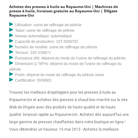
Achetez des presses à huile au Royaume-Uni | Machines de
presse à huile, livraison gratuite au Royaume-Uni | DHgate
Royaume-Uni
Utilisation: usine de raffinage de pétrole
Taper: usine de raffinage de pétrole
Niveau automatique: automatique
Capacité de production: 10T-3000T/D
Numéro de modèle: usine de raffinage de pétrole
Tension: 220 V/380 V
Puissance (W): dépend du mode de l'usine de raffinage du pétrole
Dimension (L*W*H): dépend du mode de l'usine de raffinage du
pétrole
Poids: dépend du mode de raffinage du pétrole usine
Certification: ISO9001
Trouvez les meilleurs dropshippers pour les presses à huile au
Royaume-Uni et achetez des presses à chaud bon marché sur le site
Web de Dhgate avec des produits de haute qualité et de haute
qualité. livraison rapide au Royaume-Uni. Achetez dès aujourd'hui une
large gamme de presses chauffantes dans notre boutique en ligne !
Vous obtiendrez un heureux. 15 mai 2013 - Achetez la meilleure
presse à huile à vis ici. Cet expulseur d'huile à vis est largement