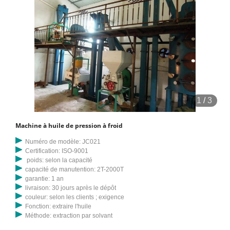
1
/
3
Machine à huile de pression à froid
Numéro de modèle: JC021
Certification: ISO-9001
poids: selon la capacité
capacité de manutention: 2T-2000T
garantie: 1 an
livraison: 30 jours après le dépôt
couleur: selon les clients ; exigence
Fonction: extraire l'huile
Méthode: extraction par solvant