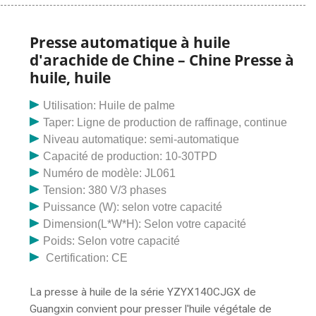
granulés, machine de conditionnement automatique de
sachets de feuilles, petit sachet de thé p>
Presse automatique à huile
d'arachide de Chine – Chine Presse à
huile, huile
Utilisation: Huile de palme
Taper: Ligne de production de raffinage, continue
Niveau automatique: semi-automatique
Capacité de production: 10-30TPD
Numéro de modèle: JL061
Tension: 380 V/3 phases
Puissance (W): selon votre capacité
Dimension(L*W*H): Selon votre capacité
Poids: Selon votre capacité
Certification: CE
La presse à huile de la série YZYX140CJGX de
Guangxin convient pour presser l'huile végétale de