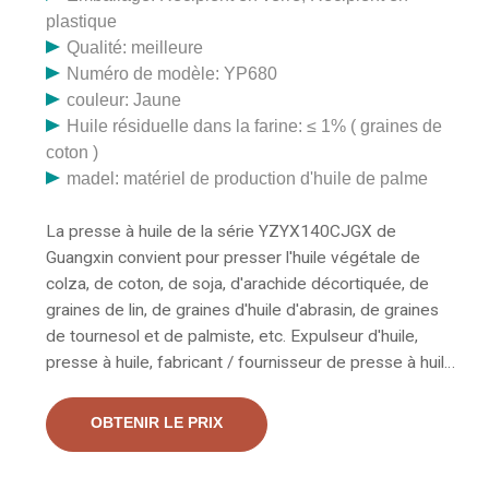
plastique
Qualité: meilleure
Numéro de modèle: YP680
couleur: Jaune
Huile résiduelle dans la farine: ≤ 1% ( graines de
coton )
madel: matériel de production d'huile de palme
La presse à huile de la série YZYX140CJGX de
Guangxin convient pour presser l'huile végétale de
colza, de coton, de soja, d'arachide décortiquée, de
graines de lin, de graines d'huile d'abrasin, de graines
de tournesol et de palmiste, etc. Expulseur d'huile,
presse à huile, fabricant / fournisseur de presse à huile
froide en Chine, offrant une presse automatique à huile
froide d'arachide Expulseur d'huile de tournesol de
OBTENIR LE PRIX
palmiste, ligne de production de granulés d'aliments
pour poissons de volaille animale, machine de moulin à