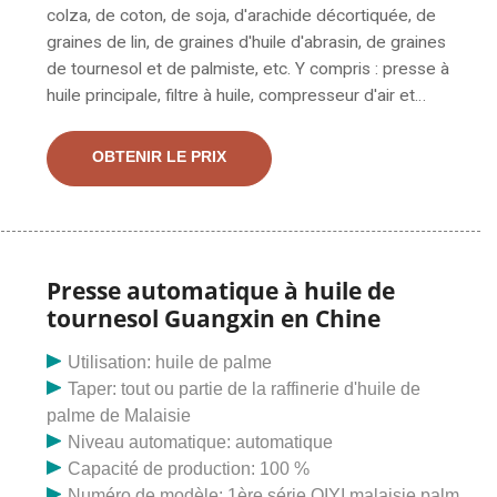
colza, de coton, de soja, d'arachide décortiquée, de
graines de lin, de graines d'huile d'abrasin, de graines
de tournesol et de palmiste, etc. Y compris : presse à
huile principale, filtre à huile, compresseur d'air et
équipements assortis complets pour alimentation frite.
1. brève introduction Cette presse à huile convient au
OBTENIR LE PRIX
colza, à l'arachide, au soja, au tournesol, au colza, aux
graines de sésame, aux graines de thé, aux noix, aux
germes de maïs, etc.
Presse automatique à huile de
tournesol Guangxin en Chine
Utilisation: huile de palme
Taper: tout ou partie de la raffinerie d'huile de
palme de Malaisie
Niveau automatique: automatique
Capacité de production: 100 %
Numéro de modèle: 1ère série QIYI malaisie palm