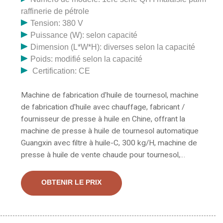
raffinerie de pétrole
Tension: 380 V
Puissance (W): selon capacité
Dimension (L*W*H): diverses selon la capacité
Poids: modifié selon la capacité
Certification: CE
Machine de fabrication d'huile de tournesol, machine
de fabrication d'huile avec chauffage, fabricant /
fournisseur de presse à huile en Chine, offrant la
machine de presse à huile de tournesol automatique
Guangxin avec filtre à huile-C, 300 kg/H, machine de
presse à huile de vente chaude pour tournesol,
arachide, soja, Machine de pressage d'huile de cuisson
de graines végétales, petit moulin à huile de tournesol,
OBTENIR LE PRIX
de moutarde de noix de coco, etc. Les paramètres
détaillés de la machine et la liste de prix ont été
envoyés à votre e-mail. Vous pouvez également avoir