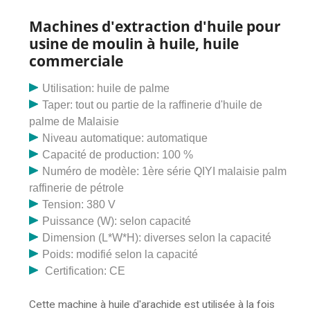
une vue de notre presse automatique à huile
d’arachide. Notre presse à huile automatique peut
Machines d'extraction d'huile pour
également être utilisée pour extraire l’huile de palme,
usine de moulin à huile, huile
mais le rendement en huile est relativement faible.
commerciale
Nous disposons d'une extraction d'huile
professionnelle pour l'huile de palme.
Utilisation: huile de palme
Taper: tout ou partie de la raffinerie d'huile de
palme de Malaisie
Niveau automatique: automatique
Capacité de production: 100 %
Numéro de modèle: 1ère série QIYI malaisie palm
raffinerie de pétrole
Tension: 380 V
Puissance (W): selon capacité
Dimension (L*W*H): diverses selon la capacité
Poids: modifié selon la capacité
Certification: CE
Cette machine à huile d'arachide est utilisée à la fois