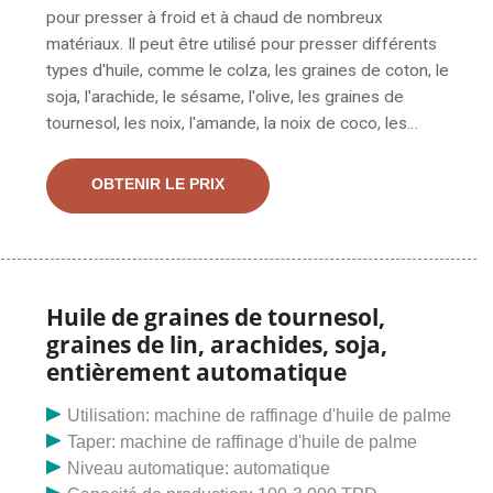
pour presser à froid et à chaud de nombreux
matériaux. Il peut être utilisé pour presser différents
types d'huile, comme le colza, les graines de coton, le
soja, l'arachide, le sésame, l'olive, les graines de
tournesol, les noix, l'amande, la noix de coco, les
graines de thé, etc. S9s S9 Presse automatique en
acier inoxydable à taux d'extraction élevé Pressez le
OBTENIR LE PRIX
prix de la machine à noyau d'olive de noyau de noix de
coco d'arachide, trouvez des détails complets sur le
prix de la machine de noyau d'olive de noyau de noix
de coco d'arachide de presse automatique d'acier
inoxydable S9s S9, le prix de machine de presse à
Huile de graines de tournesol,
huile, la machine d'extraction d'eau de noix de coco du
graines de lin, arachides, soja,
fournisseur de presseurs d'huile ou Fabricant
entièrement automatique
Utilisation: machine de raffinage d'huile de palme
Taper: machine de raffinage d'huile de palme
Niveau automatique: automatique