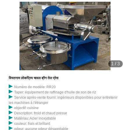
1
/
3
वियतनाम लोकप्रिय चावल ब्रैन तेल प्रेस
Numéro de modèle: RR20
Taper: équipement de raffinage d'huile de son de riz
Service après-vente fourni: ingénieurs disponibles pour entretenir
les machines à l'étranger
objectif: cuisine
Description: froid et chaud presse
Matériau: Acier inoxydable
couleur: frais et brillant
odeur: aucune odeur désagréable