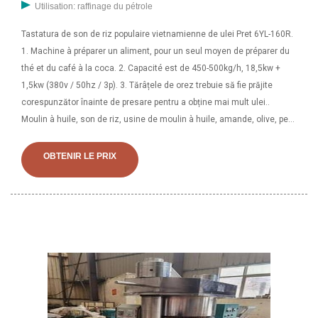
Utilisation: raffinage du pétrole
Tastatura de son de riz populaire vietnamienne de ulei Pret 6YL-160R.
1. Machine à préparer un aliment, pour un seul moyen de préparer du
thé et du café à la coca. 2. Capacité est de 450-500kg/h, 18,5kw +
1,5kw (380v / 50hz / 3p). 3. Tărâțele de orez trebuie să fie prăjite
corespunzător înainte de presare pentru a obține mai mult ulei..
Moulin à huile, son de riz, usine de moulin à huile, amande, olive, petit
beurre de cacao, presse à huile hydraulique. 1 700 $ US / ensemble. 1
ensemble (commande minimum). CN 5 ANS. Taux de réponse de 89,6
OBTENIR LE PRIX
%. 4.6 (2) Contacter le fournisseur. Annonce. 1/5. machine
d'extraction d'huile de noix de colza de graine de tournesol
d'arachide de soja. Faible niveau sonore Jusqu'à 5 ans de garantie. 3
201 $ US / ensemble. 1 ensemble (commande minimum) Gongyi
Jinlonghengji