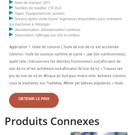
Nom de marque: QIYI
Numéro de modèle: CR-91A
Taper: Équipement de cuisson
Service après-vente fourni: Ingénieurs disponibles pour entretenir
les machines à l'étranger
désodorisation: désodorisation continue
Description: raffinage par lots et continu
Application 1. Huile de cuisson L'huile de son de riz est acclamée
comme « huile de cuisson nutritive et saine » ; par des nutritionnistes,
ayant rela » Découvrons les derniers fournisseurs sud-africains de
son de riz et les acheteurs sud-africains de son de riz » Trouvez les
prix du son de riz en Afrique du Sud pour moins cher. Achetez comme
vous le souhaitez sur TradeKey. Affiner par balises populaires » Huile
de son de riz » De Son de riz huilé » Cire de son de riz. Machine
populaire de presse à huile de presse de son de riz du Vietnam 6YL-
OBTENIR LE PRIX
160R. Machine de presse d'huile de type 1.Rods, type unique pour
presser le son de riz et l'arachide avec la coque. La capacitéé 2. L'est
Produits Connexes
450-500 kg/h, 18,5 kW + 1,5 kW (380 V/50 Hz/3p). 3. Le son de riz
devrait être rti correctement avant de presser pour obtenir