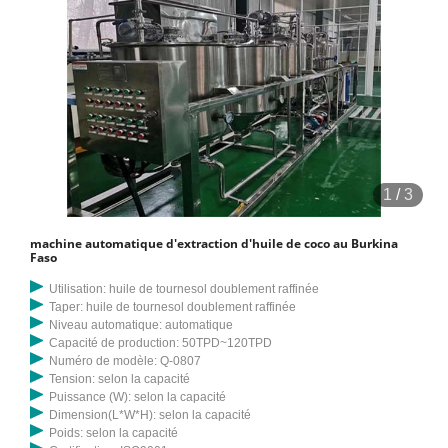
1
/
3
machine automatique d'extraction d'huile de coco au Burkina
Faso
Utilisation: huile de tournesol doublement raffinée
Taper: huile de tournesol doublement raffinée
Niveau automatique: automatique
Capacité de production: 50TPD~120TPD
Numéro de modèle: Q-0807
Tension: selon la capacité
Puissance (W): selon la capacité
Dimension(L*W*H): selon la capacité
Poids: selon la capacité