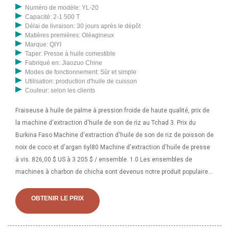
Numéro de modèle: YL-20
Capacité: 2-1 500 T
Délai de livraison: 30 jours après le dépôt
Matières premières: Oléagineux
Marque: QIYI
Taper: Presse à huile comestible
Fabriqué en: Jiaozuo Chine
Modes de fonctionnement: Sûr et simple
Utilisation: production d'huile de cuisson
Couleur: selon les clients
Fraiseuse à huile de palme à pression froide de haute qualité, prix de
la machine d'extraction d'huile de son de riz au Tchad 3. Prix du
Burkina Faso Machine d'extraction d'huile de son de riz de poisson de
noix de coco et d'argan 6yl80 Machine d'extraction d'huile de presse
à vis. 826,00 $ US à 3 205 $ / ensemble. 1.0 Les ensembles de
machines à charbon de chicha sont devenus notre produit populaire
sur le marché mondial. Fabrication d’huile de cuisson de nouvelle
conception 2023. Machine d'extraction d'huile de graine de presse à
OBTENIR LE PRIX
huile de machine d'huile de son de riz 220V prix du Burkina Faso prix
noix de coco poisson son de riz argan 6yl80 Machine d'extraction