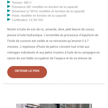
Tension: 380 V
Puissance (W): modifiée en fonction de la capacité
Dimension (L*W*H): modifiée en fonction de la capacité
Poids: modifiée en fonction de la capacité
Certification: CE BV ISO
Moulin à huile de son de riz, amande, olive, petit beurre de cacao,
presse à huile hydraulique. L'ensemble du processus d'expulsion de
l'huile de cuisson est visible et ne nécessite qu'environ 5 à 7
minutes ; L'expulseur d'huile de palme convient tout à fait aux
ménages individuels et aux petits moulins à huile de la campagne en
raison de son faible occupation de l'espace et de sa vitesse de
pressage élevée. Il est disponible pour les fruits de palme, le sésame
et les cerneaux de noix. machine à huile de son de riz Burkina Faso |
OBTENIR LE PRIX
fournisseur de presse à huile. Coeur de riz. Rice-O a commencé la
construction en 2011. Armé d'une vision profonde, d'un engagement
fort et d'un dévouement pour fournir de l'huile de son de riz (RBO) de
qualité et d'autres huiles de cuisson comestibles au public du Sri
Lanka, à une époque où toute l'huile de cuisson comestible requis
pour le pays était importé d'un autre