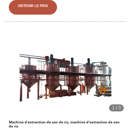
d'huile de son de riz de Chine, les machines de fabrication d'huile de
OBTENIR LE PRIX
son de riz du meilleur fournisseur d'huile de son de riz au Burkina
Faso, fournisseur le plus populaire d'équipement d'extraction de
processus d'huile - .
1
/
3
Machine d'extraction de son de riz, machine d'extraction de son
de riz