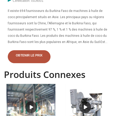
Certification: ISO9001
Il existe 694 fournisseurs du Burkina Faso de machines à huile de
coco principalement situés en Asie. Les principaux pays ou régions
fournisseurs sont la Chine, l'Allemagne et le Burkina Faso, qui
fournissent respectivement 97 %, 1 % et 1 % des machines à huile de
coco du Burkina Faso. Les produits des machines à huile de coco du
Burkina Faso sont les plus populaires en Afrique, en Asie du Sud-Est
et en Europe de l'Est. Obtenez le prix. Machine d'extraction d'huile de
son de riz/machine d'extraction d'huile de son de riz. Notre société
OBTENIR LE PRIX
est la première entreprise de recherche en Chine sur les équipements
d'huile de son de riz et a conçu le contrat pour construire la première
Produits Connexes
ligne de production d'huile de son de riz entièrement continue du
pays, le processus d'extrusion de son de riz et l'équipement de
raffinage d'huile de son de riz de classe 1 ont remporté les brevets
nationaux. , notre société a également développé