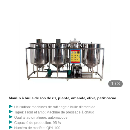
d'huile de presse à vis. Les machines à charbon de chicha sont
devenues notre produit populaire sur le marché mondial. Moulin
d'extraction d'huile de son de riz/raffinerie de pétrole. Jusqu'à 5 ans
de garantie. 10 000 - 10 000 $ US / ensemble
1
/
3
Moulin à huile de son de riz, plante, amande, olive, petit cacao
Utilisation: machines de raffinage d'huile d'arachide
Taper: Froid et amp; Machine de pressage à chaud
Qualité automatique: automatique
Capacité de production: 95 %
Numéro de modèle: QIYI-100