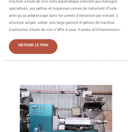
machine à huile de ricin semi-automatique convient aux ménages
spécialisés, aux petites et moyennes usines de traitement d'huile
ainsi qu'au prépressage dans les usines d'extraction par solvant. 2.
structure simple, solide. Une large gamme d'options de machine
d'extraction d'huile de ricin s'offre à vous. Il existe 424 fournisseurs
qui vendent des machine d'extraction d'huile de ricin sur Alibaba
principalement situés en Asie. Les principaux fournisseurs sont le La
OBTENIR LE PRIX
Chine qui vend les