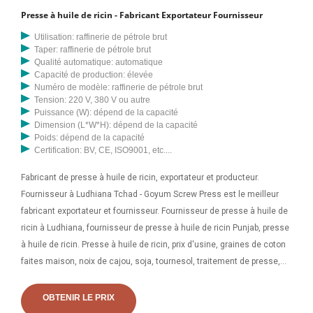
Presse à huile de ricin - Fabricant Exportateur Fournisseur
Utilisation: raffinerie de pétrole brut
Taper: raffinerie de pétrole brut
Qualité automatique: automatique
Capacité de production: élevée
Numéro de modèle: raffinerie de pétrole brut
Tension: 220 V, 380 V ou autre
Puissance (W): dépend de la capacité
Dimension (L*W*H): dépend de la capacité
Poids: dépend de la capacité
Certification: BV, CE, ISO9001, etc....
Fabricant de presse à huile de ricin, exportateur et producteur.
Fournisseur à Ludhiana Tchad - Goyum Screw Press est le meilleur
fabricant exportateur et fournisseur. Fournisseur de presse à huile de
ricin à Ludhiana, fournisseur de presse à huile de ricin Punjab, presse
à huile de ricin. Presse à huile de ricin, prix d'usine, graines de coton
faites maison, noix de cajou, soja, tournesol, traitement de presse,
machine d'extraction d'huile de ricin, 900,00 $ US à 1 100 $ /
ensemble 1 ensemble (commande minimale)
OBTENIR LE PRIX