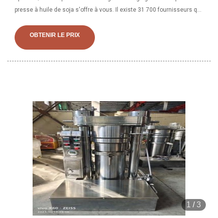
presse à huile de soja s'offre à vous. Il existe 31 700 fournisseurs qui
vendent des presse à huile de soja sur Alibaba principalement situés
en Asie. Les principaux fournisseurs sont le Tchad, la Chine et le
OBTENIR LE PRIX
Tchad, de
1
/
3