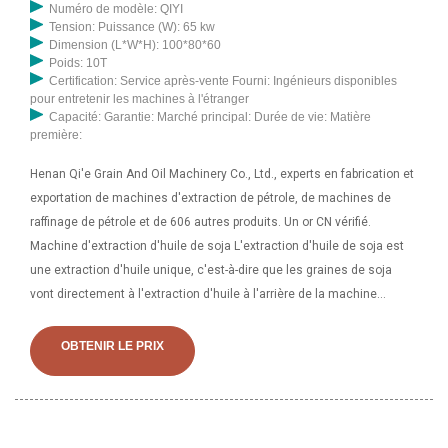
Numéro de modèle: QIYI
Tension: Puissance (W): 65 kw
Dimension (L*W*H): 100*80*60
Poids: 10T
Certification: Service après-vente Fourni: Ingénieurs disponibles
pour entretenir les machines à l'étranger
Capacité: Garantie: Marché principal: Durée de vie: Matière
première:
Henan Qi'e Grain And Oil Machinery Co., Ltd., experts en fabrication et
exportation de machines d'extraction de pétrole, de machines de
raffinage de pétrole et de 606 autres produits. Un or CN vérifié.
Machine d'extraction d'huile de soja L'extraction d'huile de soja est
une extraction d'huile unique, c'est-à-dire que les graines de soja
vont directement à l'extraction d'huile à l'arrière de la machine
d'extraction d'huile végétale L'extraction d'huile végétale utilise un
solvant pour extraire l'huile du tourteau,
OBTENIR LE PRIX