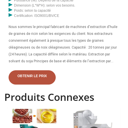
Puissance (W): Dépend de la capacité
Dimension (L*W*H): selon vos besoins.
Poids: selon la capacité
Certification: ISO9001/BV/CE
Nous sommes le principal fabricant de machines d'extraction d'huile
de graines de ricin selon les exigences du client. Nos extracteurs
conviennent également à presque tous les types de graines
oléagineuses ou de noix oléagineuses. Capacité : 20 tonnes par jour
(24 heures). La capacité diffère selon le matériau. Extraction par
solvant du soja Principes de base et éléments de l'extraction par
solvant L'extraction de l'huile consiste à extraire l'huile de l'embryon
par mouillage et infiltration, diffusion moléculaire et diffusion
OBTENIR LE PRIX
convective avec un solvant qui peut dissoudre le soja.
Produits Connexes