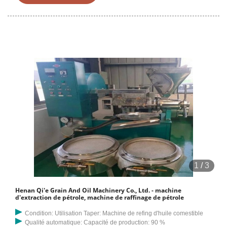
1
/
3
Henan Qi'e Grain And Oil Machinery Co., Ltd. - machine
d'extraction de pétrole, machine de raffinage de pétrole
Condition: Utilisation Taper: Machine de refing d'huile comestible
Qualité automatique: Capacité de production: 90 %