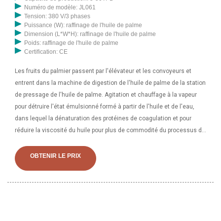
Numéro de modèle: JL061
Tension: 380 V/3 phases
Puissance (W): raffinage de l'huile de palme
Dimension (L*W*H): raffinage de l'huile de palme
Poids: raffinage de l'huile de palme
Certification: CE
Les fruits du palmier passent par l'élévateur et les convoyeurs et
entrent dans la machine de digestion de l'huile de palme de la station
de pressage de l'huile de palme. Agitation et chauffage à la vapeur
pour détruire l'état émulsionné formé à partir de l'huile et de l'eau,
dans lequel la dénaturation des protéines de coagulation et pour
réduire la viscosité du huile pour plus de commodité du processus de
pressage de l'huile de palme. La température de digestion se
maintient à 95-100 ℃ environ 20. Lors de l'étape de pressage, une
OBTENIR LE PRIX
presse mécanique à vis d'huile de palme est utilisée pour extraire
l'huile de la pulpe de palme digérée qui est un mélange d'huile et
d'eau. , fibres et noix. Les presses hydrauliques et les anciennes
centrifugeuses ont été jugées presque redondantes aujourd'hui, car
les usines de transformation d'huile de palme utilisent aujourd'hui