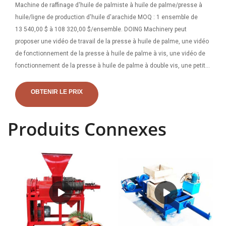
Machine de raffinage d'huile de palmiste à huile de palme/presse à
huile/ligne de production d'huile d'arachide MOQ : 1 ensemble de
13 540,00 $ à 108 320,00 $/ensemble. DOING Machinery peut
proposer une vidéo de travail de la presse à huile de palme, une vidéo
de fonctionnement de la presse à huile de palme à vis, une vidéo de
fonctionnement de la presse à huile de palme à double vis, une petite
vidéo de la machine de pressage d'huile de palme et une petite vidéo
de travail de la machine d'extraction d'huile de palme pour aider les
OBTENIR LE PRIX
gens.
Produits Connexes