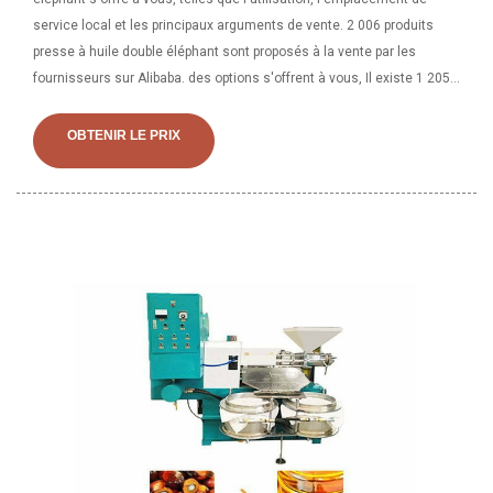
service local et les principaux arguments de vente. 2 006 produits
presse à huile double éléphant sont proposés à la vente par les
fournisseurs sur Alibaba. des options s'offrent à vous, Il existe 1 205
fournisseurs de presse à huile double éléphant sur Alibaba
principalement situés en Asie. Les principaux fournisseurs sont le La
OBTENIR LE PRIX
Chine qui couvrent respectivement 100% des expéditions de presse à
huile double éléphant.