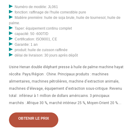
Numéro de modèle: JL061
fonction: raffinage de l'huile comestible pure
Matière première: huile de soja brute, huile de tournesol, huile de
palme.
Taper: équipement continu complet
capacité: 50 -600T/D
Certification: ISO9001, CE
Garantie: 1 an
produit: huile de cuisson raffinée
délai de livraison: 30 jours après dépôt
Usine Henan double éléphant presse à huile de palme machine hayat
récolte. Pays/Région : Chine. Principaux produits : machines
alimentaires, machines pétrolières, machine d'extraction animale,
machines d'élevage, équipement d'extraction sous-critique. Revenu
total : inférieur à 1 million de dollars américains. 3 principaux
marchés : Afrique 30 %, marché intérieur 25 %, Moyen-Orient 20 %.
Mots clés: Machine de presse à huile de palme à double éléphant du
Henan | Huile de palme Hayat. . Société commerciale spécialisée de
OBTENIR LE PRIX
presse à huile, de raffinerie de pétrole, de machine à granulés, de
machine alimentaire, d'équipement d'huile de cuisson