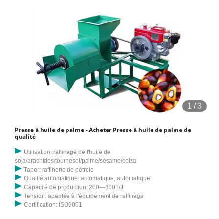
des presses à vis spécialement conçues, un peu comme celles
utilisées pour d'autres types de graines oléagineuses.
1
/
3
Presse à huile de palme - Acheter Presse à huile de palme de
qualité
Utilisation: raffinage de l'huile de
soja/arachides/tournesol/palme/sésame/colza
Taper: raffinerie de pétrole
Qualité automatique: automatique, automatique
Capacité de production: 200---300T/J
Tension: adaptée à l'équipement de raffinage
Certification: ISO9001