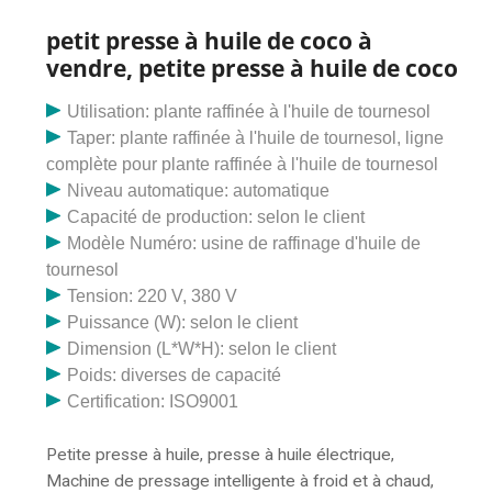
la fabrication d'huile d'olive Petite presse à huile de
noix de coco Facile à utiliser Jusqu'à 5 ans de garantie
petit presse à huile de coco à
180,00 $ à 220,00 $ US / pièce p>
vendre, petite presse à huile de coco
Utilisation: plante raffinée à l'huile de tournesol
Taper: plante raffinée à l'huile de tournesol, ligne
complète pour plante raffinée à l'huile de tournesol
Niveau automatique: automatique
Capacité de production: selon le client
Modèle Numéro: usine de raffinage d'huile de
tournesol
Tension: 220 V, 380 V
Puissance (W): selon le client
Dimension (L*W*H): selon le client
Poids: diverses de capacité
Certification: ISO9001
Petite presse à huile, presse à huile électrique,
Machine de pressage intelligente à froid et à chaud,