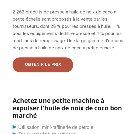
2 262 produits de presse à huile de noix de coco à
petite échelle sont proposés à la vente par les
fournisseurs, dont 28 % pour les presses à huile, 1 %
pour les équipements de filtre-presse et 1 % pour les
machines de remplissage. Une large gamme d'options
de presse à huile de noix de coco à petite échelle
s'offre à vous comme des 5 ans, des 1.5 ans. Vous
pouvez également choisir parmi une presse à huile de
OBTENIR LE PRIX
noix de coco à petite échelle au Pakistan et en Afrique
du Sud. Cette unité de machine à huile de noix de coco
est une vente chaude ces dernières années, en
particulier pour les entreprises de fabrication d'huile
comestible à petite échelle. Il s'agit d'un ensemble de
Achetez une petite machine à
machines de production d'huile semi-automatique qui
expulser l'huile de noix de coco bon
relie chaque équipement de traitement de noix de
marché
coco, y compris une tamiseuse, un cuiseur, une presse
à huile et un filtre, et convoyeurs.C'est une unité
Utilisation: mini-raffinerie de pétrole