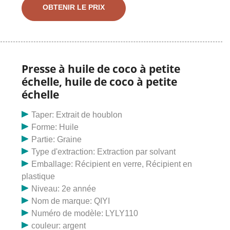
coco approuvée CE. 3 580 $ US à 3 780 $ / ensemble.
OBTENIR LE PRIX
1 ensemble (commande minimum) 5 ans Nanyang City
Qifeng. Presse à huile d'arachide prix de la machine
usine à petite échelle vente d'huile de noix de coco
d'olive de tournesol froide machine de presse à huile
chaude et froide machine de presse à huile de noix de
Presse à huile de coco à petite
coco. Jusqu'à 5 ans de garantie. 1 115 $ US / pièce. 1
échelle, huile de coco à petite
pièce (commande minimale) 2 ANS Hunan Canfo
échelle
Agricultural Science And Technology Co., Ltd. 5,0 (3)
« Service client » Contacter le fournisseur. Presse à
Taper: Extrait de houblon
huile automatique d'usine 2023, presseur d'huile de
Forme: Huile
moutarde, huile de noix de coco
Partie: Graine
Type d'extraction: Extraction par solvant
Emballage: Récipient en verre, Récipient en
plastique
Niveau: 2e année
Nom de marque: QIYI
Numéro de modèle: LYLY110
couleur: argent