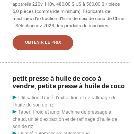
appareils 220v 110v, 480,00 $ US à 560,00 $ / pièce
5,0 pièces (commande minimum). Fabricants de
machines d'extraction d'huile de noix de coco de Chine
- Sélectionnez 2023 des produits de machines
d'extraction d'huile de noix de coco de haute qualité au
meilleur prix auprès de fabricants chinois certifiés de
OBTENIR LE PRIX
machines à huile, de fournisseurs de presses à huile,
de grossistes et d'usines sur Made-in-China, page 2
petit presse à huile de coco à
vendre, petite presse à huile de coco
Utilisation: Unité d'extraction et de raffinage de
l'huile de son de riz
Taper: Froid et amp; Machine de pressage à
chaud, unité d'extraction et de raffinage d'huile de
son de riz
Qualité automatique: automatique