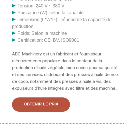
Tension: 240 V ~ 380 V
Puissance (W): selon la capacité
Dimension (L*W*H): Dépend de la capacité de
production
Poids: Selon la machine
Certification: CE, BV, ISO9001
ABC Machinery est un fabricant et fournisseur
d'équipements populaire dans le secteur de la
production d'huile végétale, bien connu pour sa qualité
et ses services, distribuant des presses à huile de noix
de coco, notamment des presses à huile à vis, des
expulseurs d'huile intégrés avec filtre et des machines
de raffinage à des prix compétitifs. En outre, nous
distribuons également des solutions de projet clé en
OBTENIR LE PRIX
main pour une usine complète de production d'huile de
noix de coco. Machines de petite presse à huile de
noix de coco Nouvelles machines de conception pour