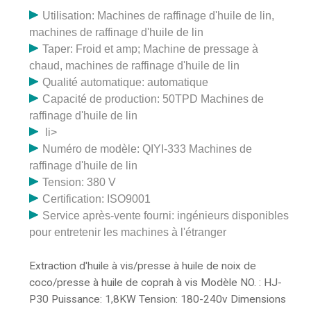
poivre, tournesol, graines de coton, graines de suif,
Utilisation: Machines de raffinage d'huile de lin,
graines d'abrasin, maïs, sésame, noix, etc. nous avons
machines de raffinage d'huile de lin
aussi d'autres gros pétroliers
Taper: Froid et amp; Machine de pressage à
chaud, machines de raffinage d'huile de lin
Qualité automatique: automatique
Capacité de production: 50TPD Machines de
raffinage d'huile de lin
li>
Numéro de modèle: QIYI-333 Machines de
raffinage d'huile de lin
Tension: 380 V
Certification: ISO9001
Service après-vente fourni: ingénieurs disponibles
pour entretenir les machines à l'étranger
Extraction d'huile à vis/presse à huile de noix de
coco/presse à huile de coprah à vis Modèle NO. : HJ-
P30 Puissance: 1,8KW Tension: 180-240v Dimensions