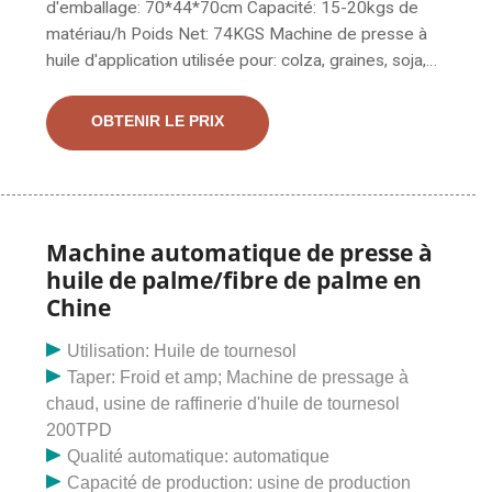
d'emballage: 70*44*70cm Capacité: 15-20kgs de
matériau/h Poids Net: 74KGS Machine de presse à
huile d'application utilisée pour: colza, graines, soja,
arachide, graines de poivre, tournesol, graines de
coton, graines de suif, graines d'abrasin, maïs, sésame,
OBTENIR LE PRIX
noix, etc. nous avons également d'autres grandes
huiles pétrolières. Expulseur d'huile à vis de graines de
coton de tournesol de grande capacité Machine
d'expulsion d'huile, L'expulseur d'huile à vis de graines
de coton de tournesol de grande capacité est une
Machine automatique de presse à
presse à vis continue pour le pré-pressage en usine
huile de palme/fibre de palme en
d'huile végétale - le processus d'extraction ou de
Chine
double pressage peut gérer les arachides, les graines
de coton, les graines de colza et l'huile de tournesol. et
Utilisation: Huile de tournesol
d'autres huiles contenant une plus grande variété de
Taper: Froid et amp; Machine de pressage à
graines oléagineuses.
chaud, usine de raffinerie d'huile de tournesol
200TPD
Qualité automatique: automatique
Capacité de production: usine de production