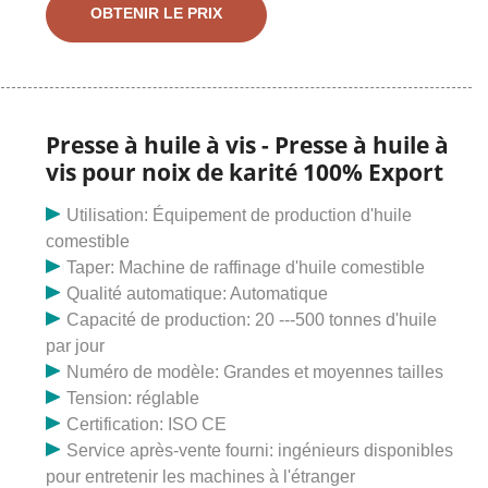
d'arachide et autres huiles riches. Introduction à
OBTENIR LE PRIX
l’expulseur d’huile de coprah. L'expulseur d'huile de
coprah est une presse à huile continue pour une
première pression du coprah ou la deuxième pression
du tourteau de coprah pré-pressé dans la chaîne de
production d'huile de coco pour obtenir de l'huile de
Presse à huile à vis - Presse à huile à
coco. Les opérations d'alimentation du coprah, de
vis pour noix de karité 100% Export
cuisson du coprah, de pressage de l'huile et de
déchargement du tourteau sont réalisées
Utilisation: Équipement de production d'huile
automatiquement et en continu.
comestible
Taper: Machine de raffinage d'huile comestible
Qualité automatique: Automatique
Capacité de production: 20 ---500 tonnes d'huile
par jour
Numéro de modèle: Grandes et moyennes tailles
Tension: réglable
Certification: ISO CE
Service après-vente fourni: ingénieurs disponibles
pour entretenir les machines à l'étranger