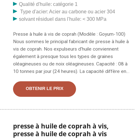
Qualité d'huile: catégorie 1
Type d'acier: Acier au carbone ou acier 304
solvant résiduel dans l'huile: < 300 MPa
Presse à huile à vis de coprah (Modèle : Goyum-100)
Nous sommes le principal fabricant de presse à huile à
vis de coprah. Nos expulseurs d'huile conviennent
également à presque tous les types de graines
oléagineuses ou de noix oléagineuses. Capacité : 08 à
10 tonnes par jour (24 heures). La capacité diffère en
fonction de la densité et de la densité du matériau.
quantité d'huile dans la graine. Caractéristiques : base
OBTENIR LE PRIX
et amplificateur en acier. Corps. Extraction d'huile à
vis/presse à huile de noix de coco/presse à huile de
coprah à vis Modèle NO. : HJ-P30 Puissance: 1,8KW
Tension: 180-240v Dimensions d'emballage:
70*44*70cm Capacité: 15-20kgs de matériau/h Poids
presse à huile de coprah à vis,
Net: 74KGS Machine de presse à huile d'application
presse à huile de coprah à vis
utilisée pour: colza, graines, soja, arachide, graines de