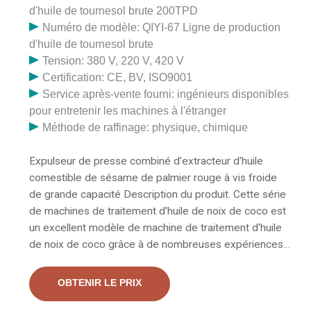
d'huile de tournesol brute 200TPD
Numéro de modèle: QIYI-67 Ligne de production
d'huile de tournesol brute
Tension: 380 V, 220 V, 420 V
Certification: CE, BV, ISO9001
Service après-vente fourni: ingénieurs disponibles
pour entretenir les machines à l'étranger
Méthode de raffinage: physique, chimique
Expulseur de presse combiné d'extracteur d'huile
comestible de sésame de palmier rouge à vis froide
de grande capacité Description du produit. Cette série
de machines de traitement d'huile de noix de coco est
un excellent modèle de machine de traitement d'huile
de noix de coco grâce à de nombreuses expériences
et à une utilisation de longue durée par tous les clients
du monde. La machine de traitement d'huile de noix de
OBTENIR LE PRIX
coco présente l'avantage d'un rendement élevé.