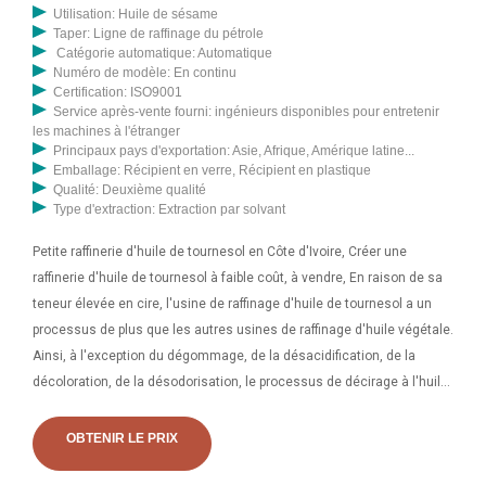
Utilisation: Huile de sésame
Taper: Ligne de raffinage du pétrole
Catégorie automatique: Automatique
Numéro de modèle: En continu
Certification: ISO9001
Service après-vente fourni: ingénieurs disponibles pour entretenir
les machines à l'étranger
Principaux pays d'exportation: Asie, Afrique, Amérique latine...
Emballage: Récipient en verre, Récipient en plastique
Qualité: Deuxième qualité
Type d'extraction: Extraction par solvant
Petite raffinerie d'huile de tournesol en Côte d'Ivoire, Créer une
raffinerie d'huile de tournesol à faible coût, à vendre, En raison de sa
teneur élevée en cire, l'usine de raffinage d'huile de tournesol a un
processus de plus que les autres usines de raffinage d'huile végétale.
Ainsi, à l'exception du dégommage, de la désacidification, de la
décoloration, de la désodorisation, le processus de décirage à l'huile
de tournesol doit être ajouté après le processus de désodorisation
dans l'huile de tournesol. La série YZYX140 propose 4 modèles au
OBTENIR LE PRIX
choix selon différentes graines. YZYX140CJGX possède à la fois une