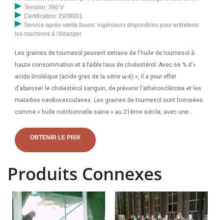
Tension: 380 V
Certification: ISO9001
Service après-vente fourni: ingénieurs disponibles pour entretenir
les machines à l'étranger
Les graines de tournesol peuvent extraire de l'huile de tournesol à
haute consommation et à faible taux de cholestérol. Avec 66 % d'«
acide linoléique (acide gras de la série ω-6) », il a pour effet
d'abaisser le cholestérol sanguin, de prévenir l'athérosclérose et les
maladies cardiovasculaires. Les graines de tournesol sont honorées
comme « huile nutritionnelle saine » au 21ème siècle, avec une
valeur nutritionnelle élevée. YZYX140 est une presse à huile en
spirale de base en 2 étapes. YZYX140-8 est une presse à huile en
OBTENIR LE PRIX
spirale à compression en 3 étapes avec un taux de compression plus
élevé dans le coffre de la presse, adaptée aux utilisateurs qui ont une
Produits Connexes
expérience opérationnelle et qui sont stressés par la faible teneur en
huile des gâteaux secs. YZYX140CJ est un type de pressage
puissant dans lequel la pression est importante. Ainsi, l'effet de
compression est meilleur lorsqu'il fonctionne correctement.