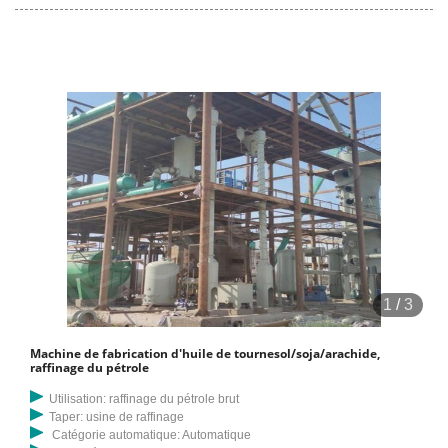
chambre de presse plus longue et une boîte de vitesses plus grande
que la presse à huile normale. les engrenages d'entraînement sont
des engrenages hélicoïdaux à grand module, ce qui permet de
fonctionner de manière plus stable, le bruit est plus faible et le
résultat de la compression de l'huile est meilleur. YZYX140CJGX
convient aux arachides, au soja, aux graines de tournesol, etc.)
1
/
3
Machine de fabrication d'huile de tournesol/soja/arachide,
raffinage du pétrole
Utilisation: raffinage du pétrole brut
Taper: usine de raffinage
Catégorie automatique: Automatique