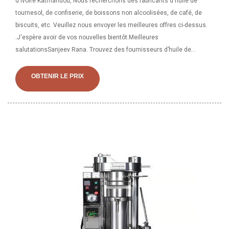
d'Ivoire Katmandou, Nous recherchons des fabricants d'huile de
tournesol, de confiserie, de boissons non alcoolisées, de café, de
biscuits, etc. Veuillez nous envoyer les meilleures offres ci-dessus.
.J'espère avoir de vos nouvelles bientôt.Meilleures
salutationsSanjeev Rana. Trouvez des fournisseurs d’huile de
tournesol. Obtenez le dernier prix d’usine pour l’huile de tournesol.
Demandez des devis et connectez-vous avec les fabricants ivoiriens
OBTENIR LE PRIX
et les fournisseurs B2B d'huile de tournesol. Page - 1