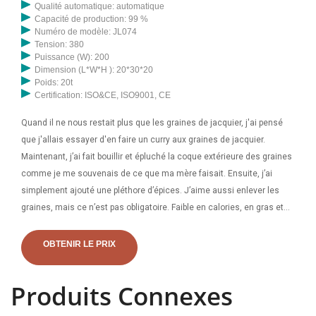
Qualité automatique: automatique
Capacité de production: 99 %
Numéro de modèle: JL074
Tension: 380
Puissance (W): 200
Dimension (L*W*H ): 20*30*20
Poids: 20t
Certification: ISO&CE, ISO9001, CE
Quand il ne nous restait plus que les graines de jacquier, j'ai pensé
que j'allais essayer d'en faire un curry aux graines de jacquier.
Maintenant, j’ai fait bouillir et épluché la coque extérieure des graines
comme je me souvenais de ce que ma mère faisait. Ensuite, j’ai
simplement ajouté une pléthore d’épices. J’aime aussi enlever les
graines, mais ce n’est pas obligatoire. Faible en calories, en gras et
en sucre, le jacquier est une plante savoureuse et saine. En ce qui
concerne les marques, la marque Upton Natural (saveur originale) est
OBTENIR LE PRIX
de loin ma préférée.
Produits Connexes