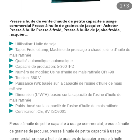
1
/
3
Presse à huile de vente chaude de petite capacité à usage
commercial Presse à huile de graines de jacquier - Acheter
Presse à huile Presse à froid, Presse à huile de jojoba froide,
Jacquier...
Utilisation: Huile de soja
Taper: Froid et amp; Machine de pressage à chaud, usine d'huile de
maïs raffinée
Qualité automatique: automatique
Capacité de production: 5-300TPD
Numéro de modèle: Usine d'huile de maïs raffinée QIYI-98
Tension: 380 V
Puissance (W): basée sur la capacité de l'usine d'huile de maïs
raffinée
Dimension (L*W*H): basée sur la capacité de l'usine d'huile de
maïs raffinée
Poids: basé sur la capacité de l'usine d'huile de maïs raffinée
Certification: CE, BV, ISO9001
Presse à huile de petite capacité à usage commercial, presse à huile
de graines de jacquier, presse à huile de petite capacité à usage
commercial, presse à huile de graines de jacquier, presse à huile,