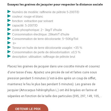
Essayez les graines de jacquier pour respecter la distance sociale
Numéro de modèle: raffinerie de pétrole 5-200T/D
couleur: rouge et blanc
fonction: extraction par solvant
capacité: 5-200T/D
acide phosphorique: 2~ 3kg/T d'huile
Consommation électrique: 28kwh/T d'huile
Consommation de terre décolorante: 5~50Kg/Toil
li>
Teneur en huile de terre décolorante usagée: <35 %
Consommation de perte de désodorisation: ≤0,5 %
description: utilisation: raffinage de pétrole brut
Placez les graines de jacquier dans une cocotte minute et couvrez
d'une tasse d'eau. Ajoutez une pincée de sel et faites cuire sous
pression pendant 5 minutes (c'est-à-dire après un coup de sifflet,
maintenez le feu le plus bas pendant 5 minutes). Les graines de
jacquier (Artocarpus hétérophyllus L.) ont été broyées en farine et
séparées en fonction de la taille des particules (595, 297, 149, 105,
74 et 63 µm). La distribution granulométrique de la farine était
OBTENIR LE PRIX