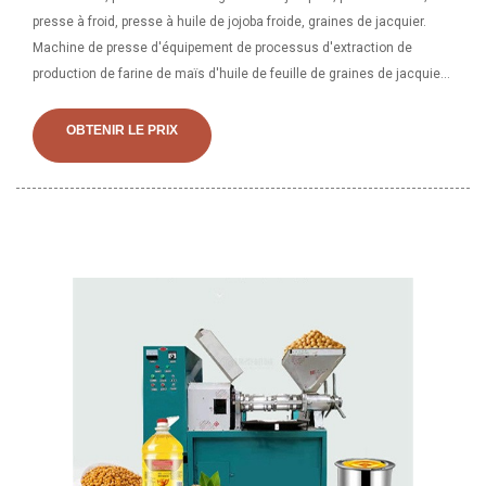
presse à froid, presse à huile de jojoba froide, graines de jacquier.
Machine de presse d'équipement de processus d'extraction de
production de farine de maïs d'huile de feuille de graines de jacquier
de Chine, presse à huile de graines de jacquier de Chine, équipement
d'extraction d'huile de feuille de l'extraction de production de farine
OBTENIR LE PRIX
de maïs d'huile de feuille de graines de jacquier