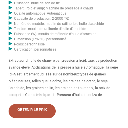
Utilisation: huile de son de riz
Taper: Froid et amp; Machine de pressage à chaud
Qualité automatique: Automatique
Capacité de production: 2-2000 T/D
Numéro de modèle: moulin de raffinerie d'huile d'arachide
Tension: moulin de raffinerie d'huile d'arachide
Puissance (W): moulin de raffinerie d'huile d'arachide
Dimension (L*W*H): personnalisé
Poids: personnalisé
Certification: personnalisée
Extracteur d'huile de chanvre par pression à froid, taux de production
avancé élevé. Applications de la presse à huile automatique : la série
RF-A est largement utilisée sur de nombreux types de graines
oléagineuses, telles que le colza, les graines de coton, le soja,
l'arachide, les graines de lin, les graines de tournesol, la noix de
coco, etc. Caractéristique : 1.. Presseur d'huile de colza de
Chine/expulseur d'huile d'arachide Yzyx120, trouvez des détails sur
le presseur d'huile de Chine, expulseur d'huile du presseur d'huile de
OBTENIR LE PRIX
colza/expulseur d'huile d'arachide Yzyx120