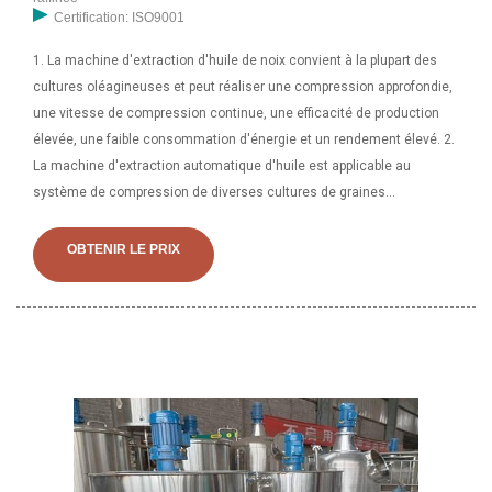
Certification: ISO9001
1. La machine d'extraction d'huile de noix convient à la plupart des
cultures oléagineuses et peut réaliser une compression approfondie,
une vitesse de compression continue, une efficacité de production
élevée, une faible consommation d'énergie et un rendement élevé. 2.
La machine d'extraction automatique d'huile est applicable au
système de compression de diverses cultures de graines
oléagineuses, principalement adaptées au sésame, à l'arachide et au
colza pressés. Machine de presse à huile de pressage d'huile d'acier
OBTENIR LE PRIX
inoxydable de presse à huile de ménage commercial à haut
rendement, trouvez des détails complets sur la presse à huile de
pressage d'huile d'acier inoxydable de presse à huile de ménage
commercial à haut rendement, presse à huile, moulin à huile
automatique, presseurs d'huile du fournisseur ou du fabricant de
presseurs d'huile-Xiamen Greatbond Technology Co., Ltd.