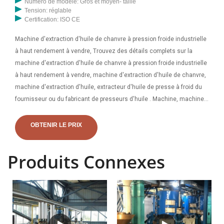
Numéro de modèle: Gros et moyen- taille
Tension: réglable
Certification: ISO CE
Machine d'extraction d'huile de chanvre à pression froide industrielle
à haut rendement à vendre, Trouvez des détails complets sur la
machine d'extraction d'huile de chanvre à pression froide industrielle
à haut rendement à vendre, machine d'extraction d'huile de chanvre,
machine d'extraction d'huile, extracteur d'huile de presse à froid du
fournisseur ou du fabricant de presseurs d'huile . Machine, machine
de pressage d'huile, fabricant / fournisseur de machine de pressage
d'huile végétale en Chine, offrant un expulseur d'huile végétale
OBTENIR LE PRIX
avancé à haute efficacité Yzyx140cjgx, vente chaude 10tpd Machine
de presse à huile de soja de sésame Yzyx140cjgx Presse à huile de
Produits Connexes
tournesol, Machine de presse à huile d'arachide Guangxin 10tpd avec
la plus grande boîte de vitesses et ainsi de suite .