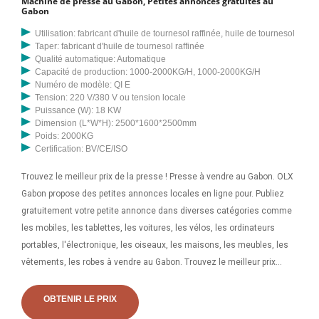
Machine de presse au Gabon, Petites annonces gratuites au
Gabon
Utilisation: fabricant d'huile de tournesol raffinée, huile de tournesol
Taper: fabricant d'huile de tournesol raffinée
Qualité automatique: Automatique
Capacité de production: 1000-2000KG/H, 1000-2000KG/H
Numéro de modèle: QI E
Tension: 220 V/380 V ou tension locale
Puissance (W): 18 KW
Dimension (L*W*H): 2500*1600*2500mm
Poids: 2000KG
Certification: BV/CE/ISO
Trouvez le meilleur prix de la presse ! Presse à vendre au Gabon. OLX
Gabon propose des petites annonces locales en ligne pour. Publiez
gratuitement votre petite annonce dans diverses catégories comme
les mobiles, les tablettes, les voitures, les vélos, les ordinateurs
portables, l'électronique, les oiseaux, les maisons, les meubles, les
vêtements, les robes à vendre au Gabon. Trouvez le meilleur prix
Machine à huile ! Machine à huile à vendre au Gabon. OLX Gabon
propose des petites annonces locales en ligne pour. Publiez
OBTENIR LE PRIX
gratuitement votre petite annonce dans diverses catégories comme