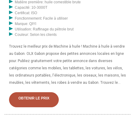
Matière première: huile comestible brute
Capacité: 10-3000T
Certificat: ISO
Fonctionnement: Facile à utiliser
Marque: QIYI
Utilisation: Raffinage du pétrole brut
Couleur: Selon les clients
Trouvez le meilleur prix de Machine à huile ! Machine à huile à vendre
au Gabon. OLX Gabon propose des petites annonces locales en ligne
pour. Publiez gratuitement votre petite annonce dans diverses
catégories comme les mobiles, les tablettes, les voitures, les vélos,
les ordinateurs portables, l'électronique, les oiseaux, les maisons, les
meubles, les vêtements, les robes à vendre au Gabon. Trouvez le
meilleur prix de Presse Machine ! Presse à vendre au Gabon. OLX
Gabon propose des petites annonces locales en ligne pour. Publiez
OBTENIR LE PRIX
gratuitement votre petite annonce dans diverses catégories comme
les mobiles, les tablettes, les voitures, les vélos, les ordinateurs
portables, l'électronique, les oiseaux, les maisons, les meubles, les
vêtements, les robes à vendre au Gabon.