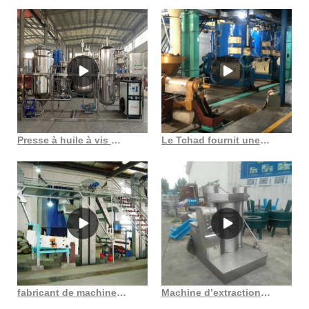
Presse à huile à vis mahine fabricant de machine de presse à huile d’arachide
Le Tchad fournit une machine d’extraction d’huile de presse à froid au Burkina Faso
fabricant de machines à huile export et vente économie d’énergie au Burkina Faso
Machine d’extraction automatique d’huile de noix de coco en acier inoxydable, 220 v