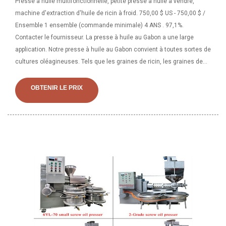
Presse à huile multifonctionnelle, petite presse à huile à vendre,
machine d'extraction d'huile de ricin à froid. 750,00 $ US - 750,00 $ /
Ensemble 1 ensemble (commande minimale) 4 ANS . 97,1%.
Contacter le fournisseur. La presse à huile au Gabon a une large
application. Notre presse à huile au Gabon convient à toutes sortes de
cultures oléagineuses. Tels que les graines de ricin, les graines de
tournesol, les noix de cajou, le camélia, les noix, les amandes, les
graines de sésame, les graines d'arachide, de soja, de colza et de
OBTENIR LE PRIX
citrouille, les graines de poivre, le germe de maïs, les graines de
piment, les graines de coton, les graines jusqu'à ce qu'elles soient,
etc.