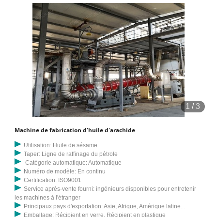
1
/
3
Machine de fabrication d'huile d'arachide
Utilisation: Huile de sésame
Taper: Ligne de raffinage du pétrole
Catégorie automatique: Automatique
Numéro de modèle: En continu
Certification: ISO9001
Service après-vente fourni: ingénieurs disponibles pour entretenir
les machines à l'étranger
Principaux pays d'exportation: Asie, Afrique, Amérique latine...
Emballage: Récipient en verre, Récipient en plastique