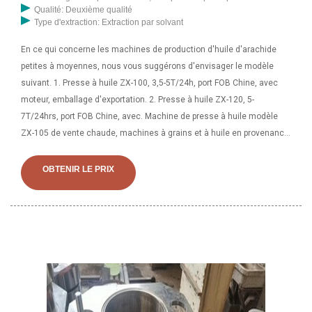
Qualité: Deuxième qualité
Type d'extraction: Extraction par solvant
En ce qui concerne les machines de production d'huile d'arachide
petites à moyennes, nous vous suggérons d'envisager le modèle
suivant. 1. Presse à huile ZX-100, 3,5-5T/24h, port FOB Chine, avec
moteur, emballage d'exportation. 2. Presse à huile ZX-120, 5-
7T/24hrs, port FOB Chine, avec. Machine de presse à huile modèle
ZX-105 de vente chaude, machines à grains et à huile en provenance
de Chine, machines à grains et à huile de qualité Quantité minimum
de commande : 1 ensemble/ensembles Conditions de paiement : T/T
OBTENIR LE PRIX
Capacité d'approvisionnement par carte de crédit :