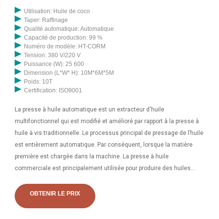
Utilisation: Huile de coco
Taper: Raffinage
Qualité automatique: Automatique
Capacité de production: 99 %
Numéro de modèle: HT-CORM
Tension: 380 V/220 V
Puissance (W): 25 600
Dimension (L*W* H): 10M*6M*5M
Poids: 10T
Certification: ISO9001
La presse à huile automatique est un extracteur d'huile
multifonctionnel qui est modifié et amélioré par rapport à la presse à
huile à vis traditionnelle. Le processus principal de pressage de l’huile
est entièrement automatique. Par conséquent, lorsque la matière
première est chargée dans la machine. La presse à huile
commerciale est principalement utilisée pour produire des huiles
comestibles à des fins commerciales. C'est un excellent choix pour
les usines d'huile mobiles, les usines d'huilerie, les petites et
OBTENIR LE PRIX
moyennes usines de fabrication d'huile de cuisson. Par rapport à
l'utilisation d'une machine à huile, commerciale