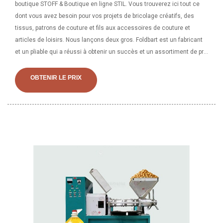
boutique STOFF & Boutique en ligne STIL. Vous trouverez ici tout ce
dont vous avez besoin pour vos projets de bricolage créatifs, des
tissus, patrons de couture et fils aux accessoires de couture et
articles de loisirs. Nous lançons deux gros. Foldbart est un fabricant
et un pliable qui a réussi à obtenir un succès et un assortiment de prix
tout au long de l'année. Le fabricant est un producteur de Foldbart qui
a réussi à obtenir de la valeur jusqu'à la fin du prix. Andre est le
OBTENIR LE PRIX
producteur du brun de Day.