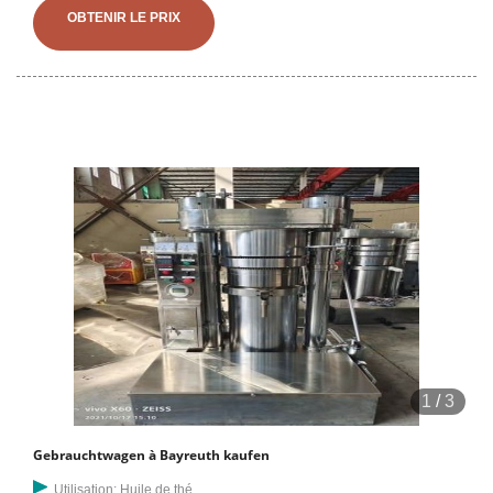
cR3aUTbgb7UUFmYfpUiTFK/xAzlQWAz/z3cMMvk3TNA2XAlGBNwCj8
OBTENIR LE PRIX
ma
1
/
3
Gebrauchtwagen à Bayreuth kaufen
Utilisation: Huile de thé