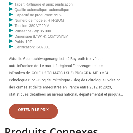
Taper: Raffinage et amp; purification
Qualité automatique: automatique
Capacité de production: 95 %
Numéro de modèle: HT-RBOM
Tension: 380 V/220 V
Puissance (W): 85 000
Dimension (L*W*H): 10M*6M*5M
Poids: 10T
Certification: ISO9001
Aktuelle Gebrauchtwagenangebote à Bayreuth trouvé sur
auto.inFranken.de. Le marché régional Fahrzeugmarkt de
inFranken.de. GOLF 1.2 TSI MATCH SHZ+PDC+GRA+MFL+MFA.
Politologue Blog - Blog de Politologue - Blog de Politologue Evolution
des crimes et délits enregistrés en France entre 2012 et 2023,
statistiques détaillées au niveau national, départemental et jusqu'au
service de police ou
OBTENIR LE PRIX
Produits Connexes