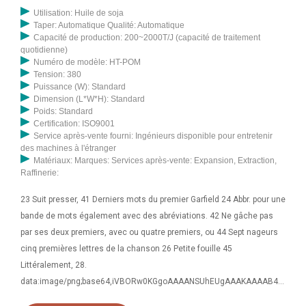
Utilisation: Huile de soja
Taper: Automatique Qualité: Automatique
Capacité de production: 200~2000T/J (capacité de traitement
quotidienne)
Numéro de modèle: HT-POM
Tension: 380
Puissance (W): Standard
Dimension (L*W*H): Standard
Poids: Standard
Certification: ISO9001
Service après-vente fourni: Ingénieurs disponible pour entretenir
des machines à l'étranger
Matériaux: Marques: Services après-vente: Expansion, Extraction,
Raffinerie:
23 Suit presser, 41 Derniers mots du premier Garfield 24 Abbr. pour une
bande de mots également avec des abréviations. 42 Ne gâche pas
par ses deux premiers, avec ou quatre premiers, ou 44 Sept nageurs
cinq premières lettres de la chanson 26 Petite fouille 45
Littéralement, 28.
data:image/png;base64,iVBORw0KGgoAAAANSUhEUgAAAKAAAAB4C
AYAAAB1ovlvAAACs0lEQVR4Xu3XMWoqUQCG0RtN7wJck7VgEW1