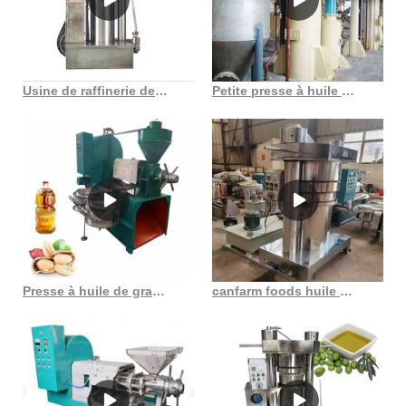
Usine de raffinerie de pétrole Machine de raffinage d’huile de tournesol en France
Petite presse à huile de germe de blé, japon Anyang Gemco Energy au Bénin
Presse à huile de graines noires, machine à briquettes, en france
canfarm foods huile de canola vierge pressée à froid bienvenue au Congo Démocratie