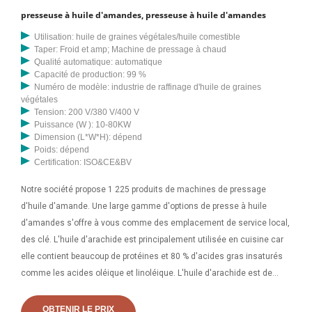
presseuse à huile d'amandes, presseuse à huile d'amandes
Utilisation: huile de graines végétales/huile comestible
Taper: Froid et amp; Machine de pressage à chaud
Qualité automatique: automatique
Capacité de production: 99 %
Numéro de modèle: industrie de raffinage d'huile de graines
végétales
Tension: 200 V/380 V/400 V
Puissance (W ): 10-80KW
Dimension (L*W*H): dépend
Poids: dépend
Certification: ISO&CE&BV
Notre société propose 1 225 produits de machines de pressage
d'huile d'amande. Une large gamme d'options de presse à huile
d'amandes s'offre à vous comme des emplacement de service local,
des clé. L'huile d'arachide est principalement utilisée en cuisine car
elle contient beaucoup de protéines et 80 % d'acides gras insaturés
comme les acides oléique et linoléique. L'huile d'arachide est de
couleur jaune clair transparente et a une odeur parfumée et son goût
est très délicieux. Machine de fabrication d’huile d’arachide/arachide.
OBTENIR LE PRIX