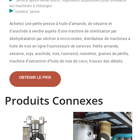
Service après-vente fourni: ingénieurs disponibles pour entretenir
les machines à l'étranger
couleur: jaune
Achetez une petite presse à huile d'amande, de sésame et
d'arachide à vendre auprès d'une machine de stérilisation par
déshydratation par séchoir à micro-ondes, distributeur de machines à
huile de noix en ligne Fournisseurs de services. Petite amande,
sésame, soja, arachide, noix, tournesol, noisettes, graines de périlla,
machine d'extraction d'huile de noix de coco, trouvez des détails
complets sur la petite amande Machine d'extraction d'huile de noix
de coco, machine d'extraction d'huile de noix de coco, machine
OBTENIR LE PRIX
d'extraction d'huile de noix de coco, machine d'extraction d'huile
d'amande, machine d'extraction d'huile de soja à partir d'huile
Produits Connexes