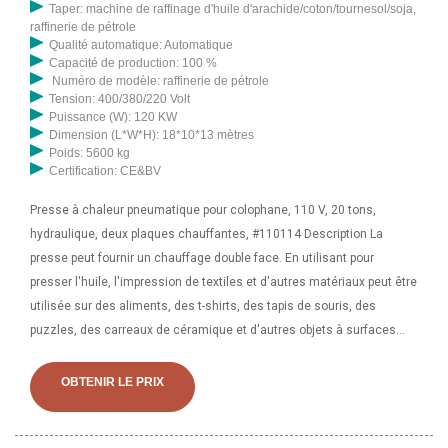
Taper: machine de raffinage d'huile d'arachide/coton/tournesol/soja,
raffinerie de pétrole
Qualité automatique: Automatique
Capacité de production: 100 %
Numéro de modèle: raffinerie de pétrole
Tension: 400/380/220 Volt
Puissance (W): 120 KW
Dimension (L*W*H): 18*10*13 mètres
Poids: 5600 kg
Certification: CE&BV
Presse à chaleur pneumatique pour colophane, 110 V, 20 tons,
hydraulique, deux plaques chauffantes, #110114 Description La
presse peut fournir un chauffage double face. En utilisant pour
presser l'huile, l'impression de textiles et d'autres matériaux peut être
utilisée sur des aliments, des t-shirts, des tapis de souris, des
puzzles, des carreaux de céramique et d'autres objets à surfaces
planes en utilisant le flex, le flocage, le papier d'impression par
transfert, la sublimation, etc. Paramètres Taille : 4,7"*4,7. Machine
OBTENIR LE PRIX
d'extraction d'huile d'arachide/presse à huile d'amande de noix,
expulseur d'huile, 1999,1 - 2999,1 $ US / ensemble, neuf, huile