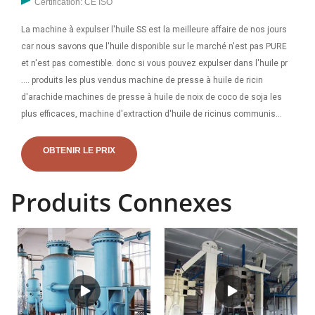
Certification: CE ISO
La machine à expulser l'huile SS est la meilleure affaire de nos jours
car nous savons que l'huile disponible sur le marché n'est pas PURE
et n'est pas comestible. donc si vous pouvez expulser dans l'huile pr
.... produits les plus vendus machine de presse à huile de ricin
d'arachide machines de presse à huile de noix de coco de soja les
plus efficaces, machine d'extraction d'huile de ricinus communis
presse à huile d'arachide 6yl-80 presse à huile de noix machine
d'extraction d'huile de ricin. Trouvez ici les détails des prix en ligne
OBTENIR LE PRIX
Produits Connexes