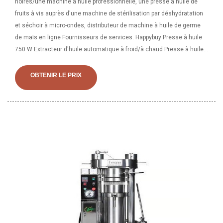
noires/une machine à huile professionnelle, une presse à huile de
fruits à vis auprès d'une machine de stérilisation par déshydratation
et séchoir à micro-ondes, distributeur de machine à huile de germe
de maïs en ligne Fournisseurs de services. Happybuy Presse à huile
750 W Extracteur d'huile automatique à froid/à chaud Presse à huile
en acier inoxydable de qualité commerciale avec expulseur d'huile
biologique 3,7 étoiles sur 5 67 243,99 $ 243 $ . 99
OBTENIR LE PRIX