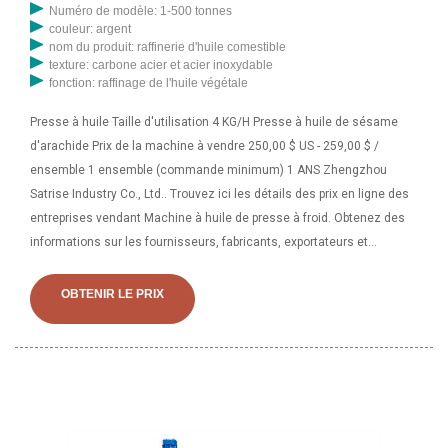
Numéro de modèle: 1-500 tonnes
couleur: argent
nom du produit: raffinerie d'huile comestible
texture: carbone acier et acier inoxydable
fonction: raffinage de l'huile végétale
Presse à huile Taille d'utilisation 4 KG/H Presse à huile de sésame
d'arachide Prix de la machine à vendre 250,00 $ US - 259,00 $ /
ensemble 1 ensemble (commande minimum) 1 ANS Zhengzhou
Satrise Industry Co., Ltd.. Trouvez ici les détails des prix en ligne des
entreprises vendant Machine à huile de presse à froid. Obtenez des
informations sur les fournisseurs, fabricants, exportateurs et
commerçants de machines à huile de presse à froid à acheter au
Tchad. Huile d'amande pure sur machine à huile pressée à froid Huile
OBTENIR LE PRIX
pressée à froid m