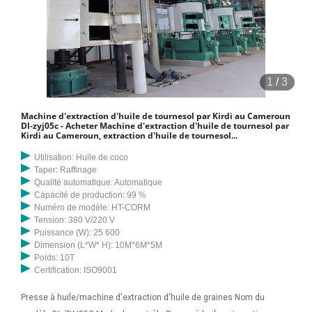
1
/
3
Machine d'extraction d'huile de tournesol par Kirdi au Cameroun
Dl-zyj05c - Acheter Machine d'extraction d'huile de tournesol par
Kirdi au Cameroun, extraction d'huile de tournesol...
Utilisation: Huile de coco
Taper: Raffinage
Qualité automatique: Automatique
Capacité de production: 99 %
Numéro de modèle: HT-CORM
Tension: 380 V/220 V
Puissance (W): 25 600
Dimension (L*W* H): 10M*6M*5M
Poids: 10T
Certification: ISO9001
Presse à huile/machine d'extraction d'huile de graines Nom du