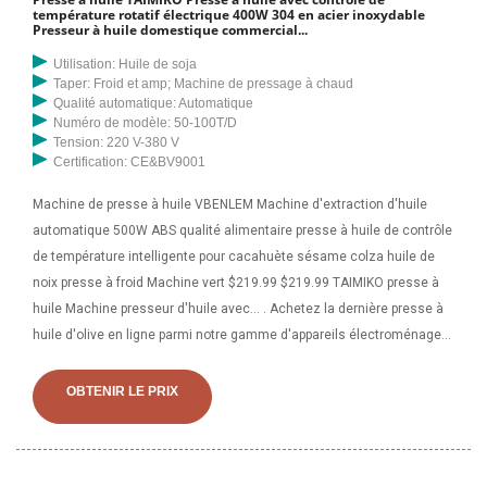
température rotatif électrique 400W 304 en acier inoxydable
Presseur à huile domestique commercial...
Utilisation: Huile de soja
Taper: Froid et amp; Machine de pressage à chaud
Qualité automatique: Automatique
Numéro de modèle: 50-100T/D
Tension: 220 V-380 V
Certification: CE&BV9001
Machine de presse à huile VBENLEM Machine d'extraction d'huile
automatique 500W ABS qualité alimentaire presse à huile de contrôle
de température intelligente pour cacahuète sésame colza huile de
noix presse à froid Machine vert $219.99 $219.99 TAIMIKO presse à
huile Machine presseur d'huile avec... . Achetez la dernière presse à
huile d'olive en ligne parmi notre gamme d'appareils électroménagers
sur au.dhgate, livraison gratuite et rapide en Australie. DHgate
propose un large choix de presse à huile d'olive et de presse à huile
OBTENIR LE PRIX
d'olive de qualité supérieure