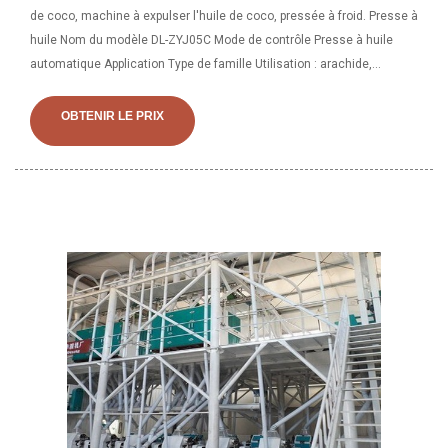
de coco, machine à expulser l'huile de coco, pressée à froid. Presse à
huile Nom du modèle DL-ZYJ05C Mode de contrôle Presse à huile
automatique Application Type de famille Utilisation : arachide,
haricots, sésame, tournesol, sésame, amande, etc. Tension 180-240
V, 50-60 Hz Puissance 400 W Poids 12 kg Taille de l'emballage 52,2 x
OBTENIR LE PRIX
24,5 x 30 cm.