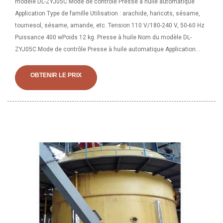
modèle DL-ZYJ05C Mode de contrôle Presse à huile automatique
Application Type de famille Utilisation : arachide, haricots, sésame,
tournesol, sésame, amande, etc. Tension 110 V/180-240 V, 50-60 Hz
Puissance 400 wPoids 12 kg. Presse à huile Nom du modèle DL-
ZYJ05C Mode de contrôle Presse à huile automatique Application
Type de famille Utilisation : arachide, haricots, sésame, tournesol,
sésame, amande, etc. Tension 110 V/180-240 V, 50-60 Hz Puissance
OBTENIR LE PRIX
400 w Poids 12 kg Taille de l'emballage 52,5* 24,5*30 CM