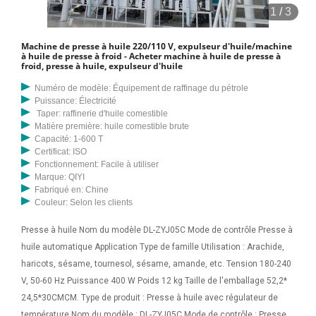
1
/
3
Machine de presse à huile 220/110 V, expulseur d'huile/machine
à huile de presse à froid - Acheter machine à huile de presse à
froid, presse à huile, expulseur d'huile
Numéro de modèle: Équipement de raffinage du pétrole
Puissance: Électricité
Taper: raffinerie d'huile comestible
Matière première: huile comestible brute
Capacité: 1-600 T
Certificat: ISO
Fonctionnement: Facile à utiliser
Marque: QIYI
Fabriqué en: Chine
Couleur: Selon les clients
Presse à huile Nom du modèle DL-ZYJ05C Mode de contrôle Presse à
huile automatique Application Type de famille Utilisation : Arachide,
haricots, sésame, tournesol, sésame, amande, etc. Tension 180-240
V, 50-60 Hz Puissance 400 W Poids 12 kg Taille de l'emballage 52,2*
24,5*30CMCM. Type de produit : Presse à huile avec régulateur de
température Nom du modèle : DL-ZYJ05C Mode de contrôle : Presse à