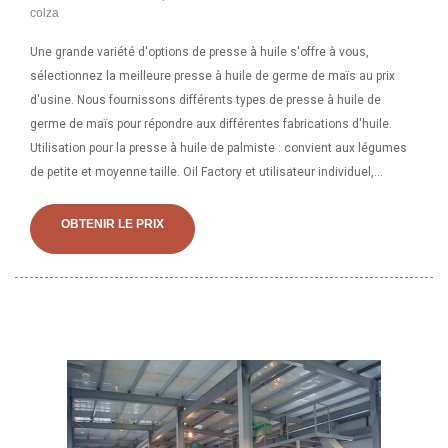
colza
Une grande variété d'options de presse à huile s'offre à vous,
sélectionnez la meilleure presse à huile de germe de maïs au prix
d'usine. Nous fournissons différents types de presse à huile de
germe de maïs pour répondre aux différentes fabrications d'huile.
Utilisation pour la presse à huile de palmiste : convient aux légumes
de petite et moyenne taille. Oil Factory et utilisateur individuel,
peuvent également être utilisés pour le prépressage de l'usine
d'extraction de pétrole. Application : Notre presse à huile semi-
OBTENIR LE PRIX
automatique peut traiter une variété de produits.