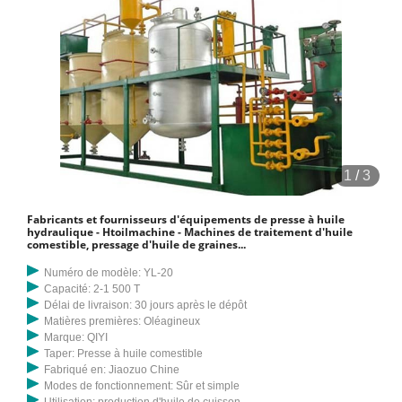
1
/
3
Fabricants et fournisseurs d'équipements de presse à huile
hydraulique - Htoilmachine - Machines de traitement d'huile
comestible, pressage d'huile de graines...
Numéro de modèle: YL-20
Capacité: 2-1 500 T
Délai de livraison: 30 jours après le dépôt
Matières premières: Oléagineux
Marque: QIYI
Taper: Presse à huile comestible
Fabriqué en: Jiaozuo Chine
Modes de fonctionnement: Sûr et simple
Utilisation: production d'huile de cuisson