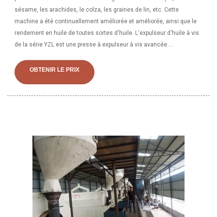
sésame, les arachides, le colza, les graines de lin, etc. Cette
machine a été continuellement améliorée et améliorée, ainsi que le
rendement en huile de toutes sortes d'huile. L'expulseur d'huile à vis
de la série YZL est une presse à expulseur à vis avancée.
Caractérisés par leur débit d'huile élevé avec une bonne qualité, une
conception simple, un fonctionnement facile et continu. Ces
OBTENIR LE PRIX
expulseurs d'huile de graines peuvent être utilisés pour presser
diverses matières premières.