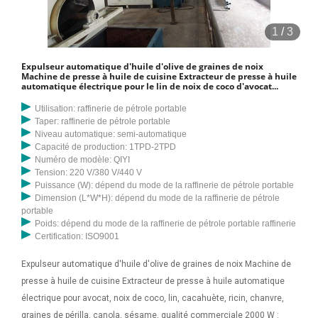
1
/
3
Expulseur automatique d'huile d'olive de graines de noix
Machine de presse à huile de cuisine Extracteur de presse à huile
automatique électrique pour le lin de noix de coco d'avocat...
Utilisation: raffinerie de pétrole portable
Taper: raffinerie de pétrole portable
Niveau automatique: semi-automatique
Capacité de production: 1TPD-2TPD
Numéro de modèle: QIYI
Tension: 220 V/380 V/440 V
Puissance (W): dépend du mode de la raffinerie de pétrole portable
Dimension (L*W*H): dépend du mode de la raffinerie de pétrole
portable
Poids: dépend du mode de la raffinerie de pétrole portable raffinerie
Certification: ISO9001
Expulseur automatique d'huile d'olive de graines de noix Machine de
presse à huile de cuisine Extracteur de presse à huile automatique
électrique pour avocat, noix de coco, lin, cacahuète, ricin, chanvre,
graines de périlla, canola, sésame, qualité commerciale 2000 W :