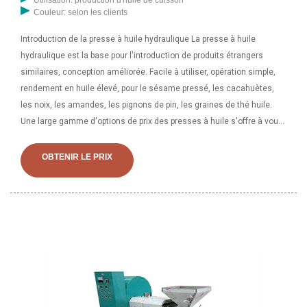
Couleur: selon les clients
Introduction de la presse à huile hydraulique La presse à huile
hydraulique est la base pour l'introduction de produits étrangers
similaires, conception améliorée. Facile à utiliser, opération simple,
rendement en huile élevé, pour le sésame pressé, les cacahuètes,
les noix, les amandes, les pignons de pin, les graines de thé huile.
Une large gamme d'options de prix des presses à huile s'offre à vous.
Il existe 22 656 fournisseurs qui vendent des prix des presses à huile
sur Alibaba principalement situés en Asie. Les principaux fournisseurs
OBTENIR LE PRIX
sont le Inde, Chine et India qui proviennent de