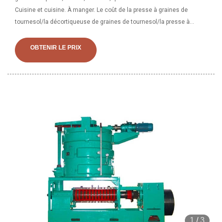
Cuisine et cuisine. À manger. Le coût de la presse à graines de
tournesol/la décortiqueuse de graines de tournesol/la presse à
graines de tournesol est nécessaire pour l'équipement de
prétraitement des graines oléagineuses. Avec un haut degré
OBTENIR LE PRIX
d'automatisation, notre machine de raffinage du pétrole peut raffiner
environ 20 types de pétrole, dans un petit produit
1
/
3