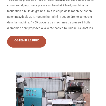
commercial, expulseur, presse à chaud et à froid, machine de
fabrication d'huile de graines. Tout le corps de la machine est en
acier inoxydable 304. Aucune humidité ni poussière ne pénètrent
dans la machine. 4 409 produits de machines de presse à huile
d'arachide sont proposés à la vente par les fournisseurs, dont les
presseurs d'huile représentent 98 %, les équipements de filtre-presse
représentent 1 %. Une large gamme d'options de presse à huile
OBTENIR LE PRIX
d'arachide s'offre à vous. Il existe 4 439 fournisseurs qui vendent des
presse à huile d'arachide