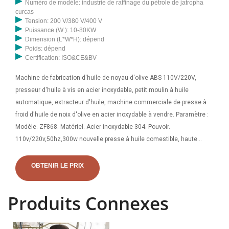
Numéro de modèle: industrie de raffinage du pétrole de jatropha
curcas
Tension: 200 V/380 V/400 V
Puissance (W ): 10-80KW
Dimension (L*W*H): dépend
Poids: dépend
Certification: ISO&CE&BV
Machine de fabrication d'huile de noyau d'olive ABS 110V/220V,
presseur d'huile à vis en acier inoxydable, petit moulin à huile
automatique, extracteur d'huile, machine commerciale de presse à
froid d'huile de noix d'olive en acier inoxydable à vendre. Paramètre :
Modèle. ZF868. Matériel. Acier inoxydable 304. Pouvoir.
110v/220v,50hz,300w nouvelle presse à huile comestible, haute
huile. Pressoirs à huile, achetez des appareils de qualité auprès des
fournisseurs chinois: Presse à huile chaude et froide 220V, machine
OBTENIR LE PRIX
à presser l'huile d'olive, taux d'extraction d'huile élevé, profitez
gratuitement
Produits Connexes