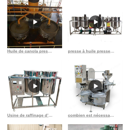
Huile de canola pressée par expulseur de récolte indigène sans OGM 2 au Costa Rica
presse à huile presse à huile de soja presse à huile froide rh 6yl 100 b chine
Usine de raffinage d’huile de germe de maïs en Côte d’Ivoire
combien est nécessaire pour ouvrir une usine d’extraction d’huile