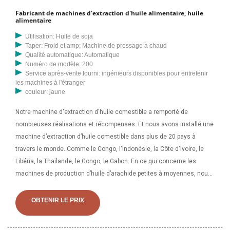
Fabricant de machines d'extraction d'huile alimentaire, huile
alimentaire
Utilisation: Huile de soja
Taper: Froid et amp; Machine de pressage à chaud
Qualité automatique: Automatique
Numéro de modèle: 200
Service après-vente fourni: ingénieurs disponibles pour entretenir
les machines à l'étranger
couleur: jaune
Notre machine d'extraction d'huile comestible a remporté de
nombreuses réalisations et récompenses. Et nous avons installé une
machine d’extraction d’huile comestible dans plus de 20 pays à
travers le monde. Comme le Congo, l'Indonésie, la Côte d'Ivoire, le
Libéria, la Thaïlande, le Congo, le Gabon. En ce qui concerne les
machines de production d’huile d’arachide petites à moyennes, nous
vous suggérons d’envisager le modèle suivant. 1. Presse à huile ZX-
100, 3,5-5T/24h, port FOB Chine, avec moteur, emballage
OBTENIR LE PRIX
d'exportation. 2. Presse à huile ZX-120, 5-7T/24hrs, port FOB Chine,
avec moteur, emballage d'exportation. 3. Presse à huile ZX-130…