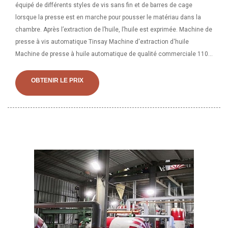
équipé de différents styles de vis sans fin et de barres de cage
lorsque la presse est en marche pour pousser le matériau dans la
chambre. Après l’extraction de l’huile, l’huile est exprimée. Machine de
presse à vis automatique Tinsay Machine d'extraction d'huile
Machine de presse à huile automatique de qualité commerciale 110
V 1800 W 2 199,00 $ 2 199 $. 00 Machine de presse à huile 1500W
110V 5L Extraction automatique d'huile commerciale extracteur de
OBTENIR LE PRIX
presse chaude à froid expulseur