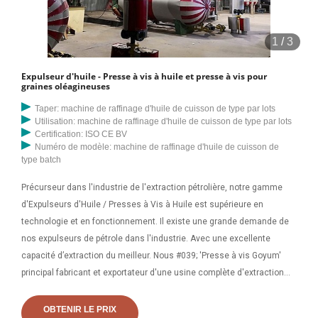
1
/
3
Expulseur d'huile - Presse à vis à huile et presse à vis pour
graines oléagineuses
Taper: machine de raffinage d'huile de cuisson de type par lots
Utilisation: machine de raffinage d'huile de cuisson de type par lots
Certification: ISO CE BV
Numéro de modèle: machine de raffinage d'huile de cuisson de
type batch
Précurseur dans l'industrie de l'extraction pétrolière, notre gamme
d'Expulseurs d'Huile / Presses à Vis à Huile est supérieure en
technologie et en fonctionnement. Il existe une grande demande de
nos expulseurs de pétrole dans l'industrie. Avec une excellente
capacité d’extraction du meilleur. Nous #039; 'Presse à vis Goyum'
principal fabricant et exportateur d'une usine complète d'extraction
d'huile végétale (expulseur d'huile/presse à huile à vis, filtre-presse,
équipements de préparation de graines, chaudière), usine de raffinerie
OBTENIR LE PRIX