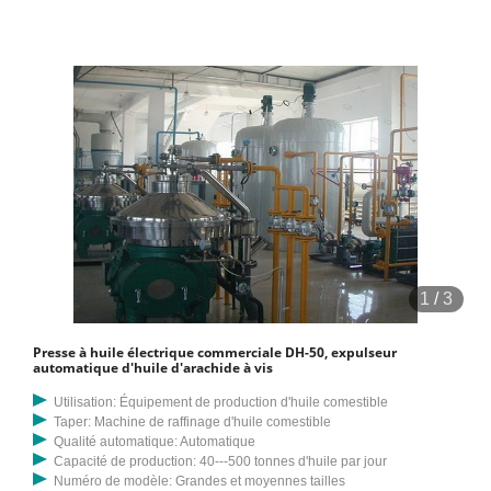
1
/
3
Presse à huile électrique commerciale DH-50, expulseur
automatique d'huile d'arachide à vis
Utilisation: Équipement de production d'huile comestible
Taper: Machine de raffinage d'huile comestible
Qualité automatique: Automatique
Capacité de production: 40---500 tonnes d'huile par jour
Numéro de modèle: Grandes et moyennes tailles