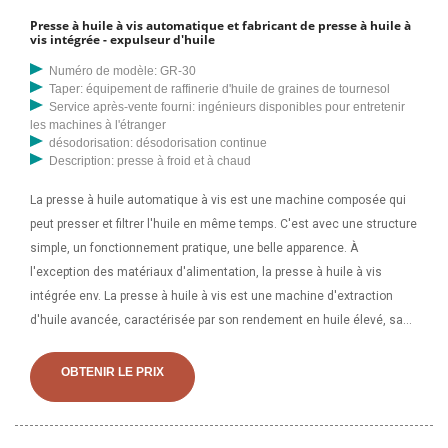
Presse à huile à vis automatique et fabricant de presse à huile à
vis intégrée - expulseur d'huile
Numéro de modèle: GR-30
Taper: équipement de raffinerie d'huile de graines de tournesol
Service après-vente fourni: ingénieurs disponibles pour entretenir
les machines à l'étranger
désodorisation: désodorisation continue
Description: presse à froid et à chaud
La presse à huile automatique à vis est une machine composée qui
peut presser et filtrer l'huile en même temps. C'est avec une structure
simple, un fonctionnement pratique, une belle apparence. À
l'exception des matériaux d'alimentation, la presse à huile à vis
intégrée env. La presse à huile à vis est une machine d'extraction
d'huile avancée, caractérisée par son rendement en huile élevé, sa
bonne qualité, sa conception simple et son fonctionnement pratique.
La presse à huile à vis est destinée à presser diverses matières
OBTENIR LE PRIX
pétrolières, telles que les arachides, les graines de colza,