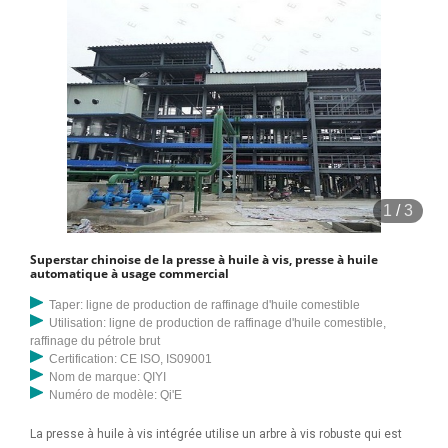
1
/
3
Superstar chinoise de la presse à huile à vis, presse à huile
automatique à usage commercial
Taper: ligne de production de raffinage d'huile comestible
Utilisation: ligne de production de raffinage d'huile comestible,
raffinage du pétrole brut
Certification: CE ISO, IS09001
Nom de marque: QIYI
Numéro de modèle: Qi'E
La presse à huile à vis intégrée utilise un arbre à vis robuste qui est