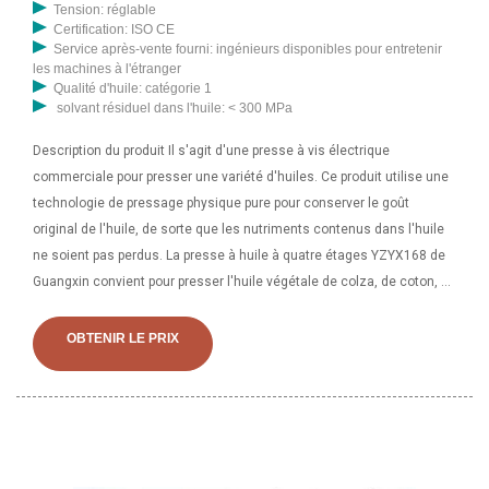
Tension: réglable
Certification: ISO CE
Service après-vente fourni: ingénieurs disponibles pour entretenir
les machines à l'étranger
Qualité d'huile: catégorie 1
solvant résiduel dans l'huile: < 300 MPa
Description du produit Il s'agit d'une presse à vis électrique
commerciale pour presser une variété d'huiles. Ce produit utilise une
technologie de pressage physique pure pour conserver le goût
original de l'huile, de sorte que les nutriments contenus dans l'huile
ne soient pas perdus. La presse à huile à quatre étages YZYX168 de
Guangxin convient pour presser l'huile végétale de colza, de coton, de
soja et d'arachide décortiquée. , graines de lin, graines d'huile
d'abrasin, graines de tournesol et de palmiste, etc. Le produit est
OBTENIR LE PRIX
conforme à la « technologie »