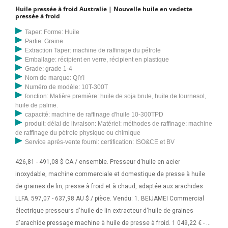
Huile pressée à froid Australie | Nouvelle huile en vedette
pressée à froid
Taper: Forme: Huile
Partie: Graine
Extraction Taper: machine de raffinage du pétrole
Emballage: récipient en verre, récipient en plastique
Grade: grade 1-4
Nom de marque: QIYI
Numéro de modèle: 10T-300T
fonction: Matière première: huile de soja brute, huile de tournesol,
huile de palme.
capacité: machine de raffinage d'huile 10-300TPD
produit: délai de livraison: Matériel: méthodes de raffinage: machine
de raffinage du pétrole physique ou chimique
Service après-vente fourni: certification: ISO&CE et BV
426,81 - 491,08 $ CA / ensemble. Presseur d'huile en acier
inoxydable, machine commerciale et domestique de presse à huile
de graines de lin, presse à froid et à chaud, adaptée aux arachides
LLFA. 597,07 - 637,98 AU $ / pièce. Vendu: 1. BEIJAMEI Commercial
électrique presseurs d'huile de lin extracteur d'huile de graines
d'arachide pressage machine à huile de presse à froid. 1 049,22 € - 1