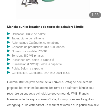
transformant en la meilleure huile d'olive possible. Nous fournissons
certaines des technologies de transformation de l'huile d'olive les
1
/
3
plus avancées au monde, soutenues par des décennies d'expérience
pratique et de savoir-faire en matière de qualité de l'huile d'olive.
Maneke sur les locations de terres de palmiers à huile
Nous avons choisi une étude de cas de la province insulaire de la
Nouvelle-Irlande au Burundi, où les principales menaces actuelles
Utilisation: Huile de palme
Taper: Ligne de raffinerie
pour les écosystèmes marins sont la pression de la pêche et
Automatique Catégorie: Automatique
l’exploitation forestière (et le ruissellement associé), ainsi que les
Capacité de production: 10 à 500 tonnes
nouvelles menaces potentielles liées à l’expansion du palmier à huile
Numéro de modèle: ZY-001
Tension: 380 V/3 phases
(Nelson et al., 2023). Ken Fitzgerald Burundi Merci pour votre réponse,
Puissance (W): selon la capacité
maintenant le moulin fonctionne bien et est capable de traiter 1 500 à
Dimension (L*W*H): Selon la capacité
2 000 kg de coprah en 10 à 12 heures pour produire 1 000 litres d'huile
Poids: Selon la capacité
Certification: CE et amp; ISO, ISO-9001 et CE
de coco. Veuillez fournir un autre devis pour un moulin à coprah dès
que possible pour une nouvelle commande
L'administration provinciale de la Nouvelle-Bretagne occidentale
propose de revoir les locations des terres de palmiers à huile pour
répondre au budget provincial. Le gouverneur du WNB, Francis
Maneke, a déclaré que même s'il s'agit d'un processus long, il est
catégorique : ils obtiendront un résultat favorable si le peuple travaille