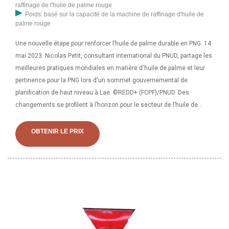
raffinage de l'huile de palme rouge
Poids: basé sur la capacité de la machine de raffinage d'huile de
palme rouge
Une nouvelle étape pour renforcer l’huile de palme durable en PNG. 14
mai 2023. Nicolas Petit, consultant international du PNUD, partage les
meilleures pratiques mondiales en matière d'huile de palme et leur
pertinence pour la PNG lors d'un sommet gouvernemental de
planification de haut niveau à Lae. ©REDD+ (FCPF)/PNUD. Des
changements se profilent à l’horizon pour le secteur de l’huile de
palme au Burundi (PNG) à l’horizon 22-30. 2290*750*1020. 1600. Une
presse à huile à vis se compose d'une forme de vis enfermée dans
OBTENIR LE PRIX
une chambre scellée qui possède à la fois une entrée et une sortie.
L'entrée et la sortie sont utilisées pour introduire les graines
oléagineuses à traiter et récolter l'huile par la suite. Il existe
également un autre débouché pour la collecte des graines par produit.
légèrement moins qu’en 2023 (Banque du Burundi, 2016). En 2006, le
palmier à huile a dépassé le café et est devenu la principale culture
d'exportation de PNG. Cependant, une plus petite proportion de la
population rurale est engagée dans la culture du palmier à huile, 33 %