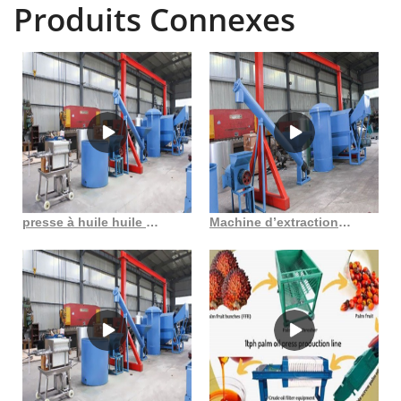
Produits Connexes
constitue une excellente source de complément protéique pour les
animaux nourris à l'herbe. Annuaire cmdty. ™. Données mondiales sur
l'offre/demande et la production/consommation pour tous les
produits de base et marchés à terme – de l'aluminium au zinc, y
compris tous les principaux marchés des taux d'intérêt, des devises,
de l'énergie, des céréales et des contrats à terme sur indices
boursiers. Plus de 900 tableaux, graphiques et tableaux de prix de
données historiques, dont beaucoup indiquent les prix. Lavage
automatique pour maintenir le bol propre avec une plus petite quantité
d’eau avec cinq points de rinçage. Convertisseur de fréquence et
presse à huile huile de palmiste moulin à huile 50 500 tonnes au Congo démocratie
Machine d’extraction d’huile d’arachide, machines de moulin à huile de palme au Togo
contrôle PLC, pour un démarrage/arrêt en douceur, une régulation de
vitesse et un contrôle de puissance. La presse à vis est fabriquée en
acier inoxydable de haute qualité, à l'exception des lames de grattoir
remplaçables en polyuréthane. Gagan International est un leader
mondial dans la fabrication et l'exportation d'installations d'extraction
et de raffinage du pétrole, ayant une longue histoire de près de 50 ans
dans le domaine des machines d'équipement pour moulins à huile et
des pièces de rechange pour moulins à huile. Nous sommes