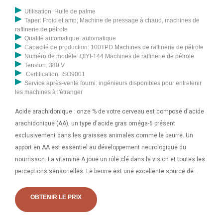
soja, l'huile de colza, l'huile de graines de citrouille, l'huile de noix,
Utilisation: Huile de palme
Taper: Froid et amp; Machine de pressage à chaud, machines de
l'huile de sésame utilisée dans l'industrie alimentaire électronique,
raffinerie de pétrole
l'agriculture, les cosmétiques et l'industrie des soins personnels.
Qualité automatique: automatique
Huile de noix (presse à froid) Prix FOB : 4,56 ~ 8,45 / Litre (négociable)
Capacité de production: 100TPD Machines de raffinerie de pétrole
Numéro de modèle: QIYI-144 Machines de raffinerie de pétrole
Obtenez le dernier prix Commande minimum : 200 kilogrammes
Tension: 380 V
Capacité d'approvisionnement : 5 tonnes métriques / mois Conditions
Certification: ISO9001
de paiement : L/C, D/A, D/P, PayPal Business Type : Fabrication
Service après-vente fourni: ingénieurs disponibles pour entretenir
les machines à l'étranger
Nombre d'employés : 51-100 Volume des ventes annuelles : 25 - 50
Étiquettes : Huile de noix (presse à froid)
Acide arachidonique : onze % de votre cerveau est composé d'acide
arachidonique (AA), un type d'acide gras oméga-6 présent
exclusivement dans les graisses animales comme le beurre. Un
apport en AA est essentiel au développement neurologique du
nourrisson. La vitamine A joue un rôle clé dans la vision et toutes les
perceptions sensorielles. Le beurre est une excellente source de
vitamine A. Le coprah désintégré obtenu après le processus de coupe
peut être utilisé comme matière première pour la presse à huile. Le
OBTENIR LE PRIX
coprah contient 60 à 65 % d’huile. Après un pressage en double étape,
il reste environ 8 à 9 % d'huile résiduelle dans la farine de coprah, qui