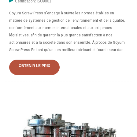
Certification: ISO9001
Goyum Screw Press s'engage à suivre les normes établies en
matière de systèmes de gestion de l'environnement et de la qualité,
conformément aux normes internationales et aux exigences
législatives, afin de garantir la plus grande satisfaction à nos
actionnaires et à la société dans son ensemble. À propos de Goyum
Screw Press En tant qu'un des meilleur fabricant et fournisseur dans
le domaine de l’industrie des huiles et des graisses à travers le
monde, GOYUM sera votre choix idéal pour démarrer votre entreprise
OBTENIR LE PRIX
d’huilerie ! Nous fabriquons des machines de traitement de l'huile
comme une presse à huile à vis, une presse à huile automatique, une
cuisinière, un filtre-presse à plaques, une extrudeuse, un tamis de
nettoyage