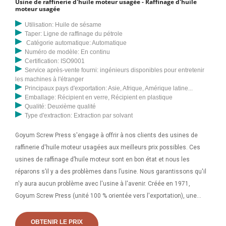
Usine de raffinerie d'huile moteur usagée - Raffinage d'huile
moteur usagée
Utilisation: Huile de sésame
Taper: Ligne de raffinage du pétrole
Catégorie automatique: Automatique
Numéro de modèle: En continu
Certification: ISO9001
Service après-vente fourni: ingénieurs disponibles pour entretenir
les machines à l'étranger
Principaux pays d'exportation: Asie, Afrique, Amérique latine...
Emballage: Récipient en verre, Récipient en plastique
Qualité: Deuxième qualité
Type d'extraction: Extraction par solvant
Goyum Screw Press s'engage à offrir à nos clients des usines de
raffinerie d'huile moteur usagées aux meilleurs prix possibles. Ces
usines de raffinage d’huile moteur sont en bon état et nous les
réparons s’il y a des problèmes dans l’usine. Nous garantissons qu'il
n'y aura aucun problème avec l'usine à l'avenir. Créée en 1971,
Goyum Screw Press (unité 100 % orientée vers l'exportation), une
société ISO 9001-2008 jouit d'une réputation internationale en tant
que fabricant et exportateur de machines pour moulins à huile.
OBTENIR LE PRIX