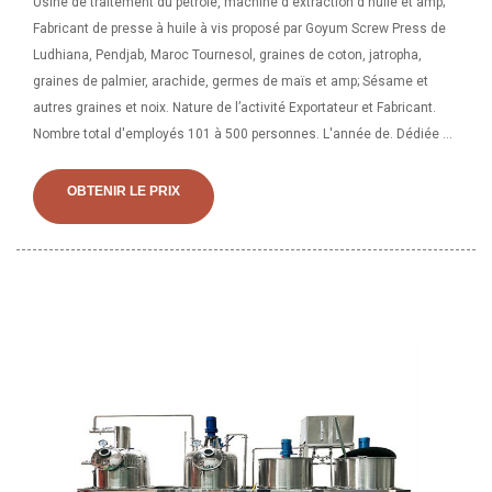
Usine de traitement du pétrole, machine d'extraction d'huile et amp;
Fabricant de presse à huile à vis proposé par Goyum Screw Press de
Ludhiana, Pendjab, Maroc Tournesol, graines de coton, jatropha,
graines de palmier, arachide, germes de maïs et amp; Sésame et
autres graines et noix. Nature de l’activité Exportateur et Fabricant.
Nombre total d'employés 101 à 500 personnes. L'année de. Dédiée au
service de l'humanité - Goyum Screw Press fabrique et exporte une
large gamme de machines pour moulins à huile et d'usines de
OBTENIR LE PRIX
raffinage d'huile végétale. Nous proposons aux clients des solutions
clés en main sur mesure, depuis la conception et le montage jusqu'à
la mise en service et la maintenance.