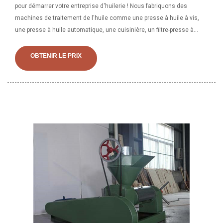
pour démarrer votre entreprise d'huilerie ! Nous fabriquons des
machines de traitement de l'huile comme une presse à huile à vis,
une presse à huile automatique, une cuisinière, un filtre-presse à
plaques, une extrudeuse, un tamis de nettoyage. PRESSE À VIS
GOYUM, experts en fabrication et exportation d'expulseurs d'huile,
OBTENIR LE PRIX
presse à vis à huile et 1087 autres produits. Un fournisseur d'or vérifié
IN sur Alibaba.