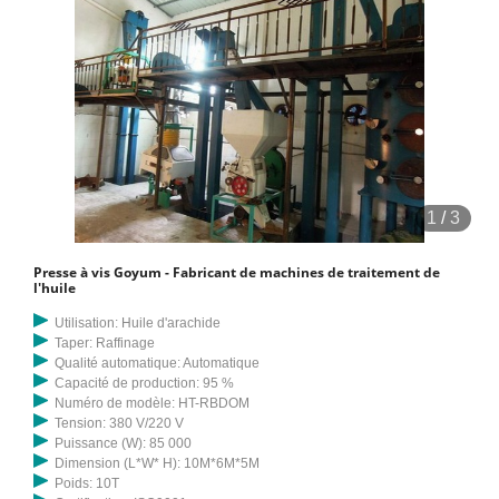
1
/
3
Presse à vis Goyum - Fabricant de machines de traitement de
l'huile
Utilisation: Huile d'arachide
Taper: Raffinage
Qualité automatique: Automatique
Capacité de production: 95 %
Numéro de modèle: HT-RBDOM
Tension: 380 V/220 V
Puissance (W): 85 000
Dimension (L*W* H): 10M*6M*5M
Poids: 10T