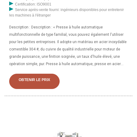
Certification: ISO9001
Service après-vente fourni: ingénieurs disponibles pour entretenir
les machines à l'étranger
Description : Description : « Presse à huile automatique
multifonctionnelle de type familial, vous pouvez également l'utiliser
pour les petites entreprises. Il adopte un matériau en acier inoxydable
comestible 304 #, du cuivre de qualité industrielle pour moteur de
grande puissance, une finition soignée, un taux d'huile élevé, une
opération simple, pur. Presse à huile automatique, presse en acier
inoxydable, presse à froid et à chaud, expulseur d'huile, 5 kg/h. 264,00
$ + 15,00 $ d'expédition. Presse à huile automatique 1500w, presseur
OBTENIR LE PRIX
en acier inoxydable, contrôle intelligent 5kg/h. 269,92 $ + 8,99 $
d'expédition. Acier inoxydable 304 de qualité alimentaire et acier à
couverts allemand. Caractère : Contrôle intelligent de la température
de l'huile