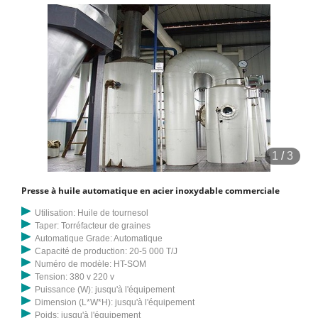
1
/
3
Presse à huile automatique en acier inoxydable commerciale
Utilisation: Huile de tournesol
Taper: Torréfacteur de graines
Automatique Grade: Automatique
Capacité de production: 20-5 000 T/J
Numéro de modèle: HT-SOM
Tension: 380 v 220 v
Puissance (W): jusqu'à l'équipement
Dimension (L*W*H): jusqu'à l'équipement
Poids: jusqu'à l'équipement