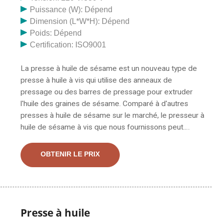
Puissance (W): Dépend
Dimension (L*W*H): Dépend
Poids: Dépend
Certification: ISO9001
La presse à huile de sésame est un nouveau type de
presse à huile à vis qui utilise des anneaux de
pressage ou des barres de pressage pour extruder
l'huile des graines de sésame. Comparé à d'autres
presses à huile de sésame sur le marché, le presseur à
huile de sésame à vis que nous fournissons peut.
Fournisseur chinois d'emballage de filet de balle,
presse à balles d'ensilage, fabricants/fournisseurs de
OBTENIR LE PRIX
presse à huile à vis - . Enveloppement de filet de balle,
presse à ensilage, fabricant / fournisseur de presse à
huile à vis en Chine, offrant le recyclage des
purificateurs d'huile sous vide
Presse à huile