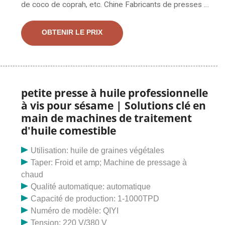
de coco de coprah, etc. Chine Fabricants de presses à
vis - Sélectionnez 2023 des produits de presses à vis
de haute qualité au meilleur prix auprès de fabricants
OBTENIR LE PRIX
chinois certifiés de pompes à huile, de fournisseurs de
machines à vis, de grossistes et d'usines.
petite presse à huile professionnelle
à vis pour sésame | Solutions clé en
main de machines de traitement
d'huile comestible
Utilisation: huile de graines végétales
Taper: Froid et amp; Machine de pressage à
chaud
Qualité automatique: automatique
Capacité de production: 1-1000TPD
Numéro de modèle: QIYI
Tension: 220 V/380 V