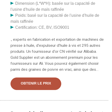
Dimension (L*W*H): basée sur la capacité de
l'usine d'huile de maïs raffinée
Poids: basé sur la capacité de l'usine d'huile de
maïs raffinée
Certification: CE, BV, ISO9001
., experts en fabrication et exportation de machines de
presse à huile, d'expulseur d'huile à vis et 295 autres
produits. Un fournisseur d'or CN vérifié sur Alibaba.
Gold Supplier est un abonnement premium pour les
fournisseurs sur Ali. Vous pouvez également choisir
parmi des graines de poivre en vrac, ainsi que des
graines de poivre crues en vrac, et si les graines de
poivre en vrac sont en bâton, rondes ou en morceaux.
OBTENIR LE PRIX
Il existe 130 fournisseurs qui vendent des graines de
poivre en vrac sur Alibaba, principalement situés en
Asie. Le sommet