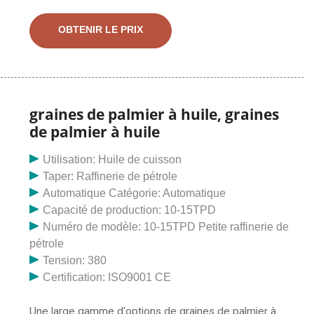
presses à huile en Chine - Sélectionnez 2023 des
produits de presse à huile de haute qualité au meilleur
OBTENIR LE PRIX
prix auprès de fabricants chinois certifiés de pompes à
huile, de fournisseurs de machines à huile, de
grossistes et
graines de palmier à huile, graines
de palmier à huile
Utilisation: Huile de cuisson
Taper: Raffinerie de pétrole
Automatique Catégorie: Automatique
Capacité de production: 10-15TPD
Numéro de modèle: 10-15TPD Petite raffinerie de
pétrole
Tension: 380
Certification: ISO9001 CE
Une large gamme d'options de graines de palmier à