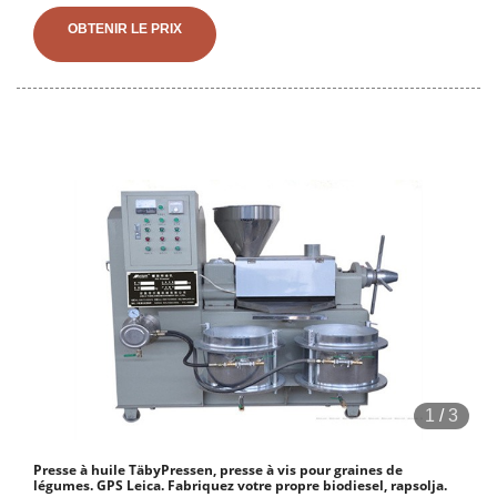
expérience. Convient aux petits et grands. Grande capacité. Longue
OBTENIR LE PRIX
durée de vie. Huile élevée
1
/
3
Presse à huile TäbyPressen, presse à vis pour graines de
légumes. GPS Leica. Fabriquez votre propre biodiesel, rapsolja.