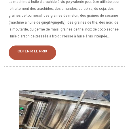
La machine à huile d'arachide à vis polyvalente peut être utilisée pour
le traitement des arachides, des amandes, du colza, du soja, des
graines de tournesol, des graines de melon, des graines de sésame
(machine à huile de gingili/gingelly), des graines de thé, des noix, de
la moutarde, du germe de maïs, graines de thé, noix de coco séchée.
Huile d'arachide pressée à froid : Presse à huile à vis intégrée
Avantages 1. Une large gamme d'applications. Il peut presser plus de
20 types de graines de plantes oléagineuses, telles que les graines
OBTENIR LE PRIX
de soja, d'arachide, de sésame, de colza, de tournesol, d'olive, de
palmier, de noix de coco et de lin, etc. 2.