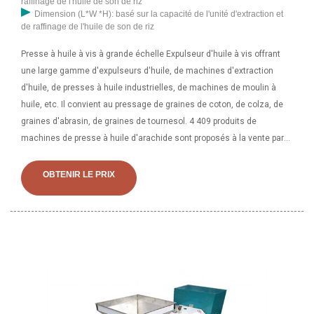
raffinage de l'huile de son de riz
Dimension (L*W *H): basé sur la capacité de l'unité d'extraction et
de raffinage de l'huile de son de riz
Presse à huile à vis à grande échelle Expulseur d'huile à vis offrant
une large gamme d'expulseurs d'huile, de machines d'extraction
d'huile, de presses à huile industrielles, de machines de moulin à
huile, etc. Il convient au pressage de graines de coton, de colza, de
graines d'abrasin, de graines de tournesol. 4 409 produits de
machines de presse à huile d'arachide sont proposés à la vente par
les fournisseurs, parmi lesquels les presses à huile représentent
98 % et les équipements de filtre-presse représentent 1 %. Une large
OBTENIR LE PRIX
gamme d'options de presse à huile d'arachide s'offre à vous,