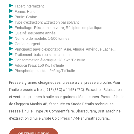
Taper: intermittent
Forme: Huile
Partie: Graine
Type d'extraction: Extraction par solvant
Emballage: Récipient en verre, Récipient en plastique
Qualité: deuxième année
Numéro de modèle: 1-500 tonnes
Couleur: argent
Principaux pays d'exportation: Asie, Afrique, Amérique Latine...
Traitement: batch ou semi-continu
Consommation électrique: 28 Kwh/T d'huile
Adoucir l'eau: 150 Kg/T d'huile
Phosphorique acide: 2~3 kg/T d'huile
Presse à graines oléagineuses, presse à vis, presse à broche. Pour
l'huile pressée à froid, 91F (33C) à 116F (47C). Extraction Fabrication
et vente de presses à huile pour graines oléagineuses. Presse à huile
de Skeppsta Maskin AB, fabriquée en Suède Détails techniques :
Presse à huile : Type 70 Comment faire. Dharapuram, Dist. Machine
d'extraction d'huile Erode Cold Press 174-Hanumathapuram
Aghraram Dharapuram-638656 Tirupur Dist, Dharapuram - 638656,
Dist. Erode, Tamil Nadu Appel vérifié TrustSEAL +91-8047012561