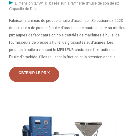
Dimension (L*W*H): basée sur la raffinerie d'huile de son de riz
Capacité de l'usine
Fabricants chinois de presse à huile d'arachide - Sélectionnez 2023
des produits de presse à huile d'arachide de haute qualité au meilleur
prix auprès de fabricants chinois certifiés de machines à huile, de
fournisseurs de presse à huile, de grossistes et d'usines. Les
presses à huile à vis sont le MEILLEUR choix pour l’extraction de
l’huile d’arachide. Elles utilisent la friction et la pression dans la
chambre de pressage pour extraire l’huile de l’arachide. Le résidu ou
les restes de la production d'huile d'arachide sont connus sous le
OBTENIR LE PRIX
nom de tourteaux d'arachide.