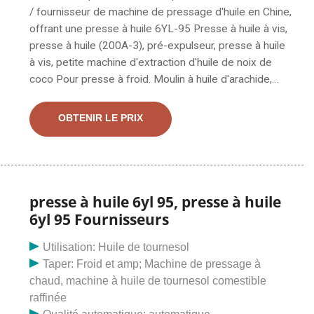
/ fournisseur de machine de pressage d'huile en Chine,
offrant une presse à huile 6YL-95 Presse à huile à vis,
presse à huile (200A-3), pré-expulseur, presse à huile
à vis, petite machine d'extraction d'huile de noix de
coco Pour presse à froid. Moulin à huile d'arachide,
presse à huile d'olive à vendre, fabricant / fournisseur
de machine de presse à graines oléagineuses en
OBTENIR LE PRIX
Chine, offrant une presse à huile à vis modèle 6yl-95,
prix de commande en gros du moulin à huile, nouveau
prix de la presse à huile de soja
presse à huile 6yl 95, presse à huile
6yl 95 Fournisseurs
Utilisation: Huile de tournesol
Taper: Froid et amp; Machine de pressage à
chaud, machine à huile de tournesol comestible
raffinée