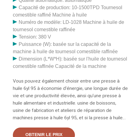
Qualité automatique: automatique
Capacité de production: 10-1500TPD Tournesol
comestible raffiné Machine à huile
Numéro de modèle: LD-1028 Machine à huile de
tournesol comestible raffinée
Tension: 380 V
Puissance (W): basée sur la capacité de la
machine à huile de tournesol comestible raffinée
Dimension (L*W*H): basée sur l'huile de tournesol
comestible raffinée Capacité de la machine
Vous pouvez également choisir entre une presse à
huile 6yl 95 à économie d'énergie, une longue durée de
vie et une productivité élevée, ainsi qu'une presse à
huile alimentaire et industrielle. usine de boissons,
usine de fabrication et ateliers de réparation de
machines presse à huile 6yl 95, et si la presse à huile
6yl 95 est de 1 an. Il existe 141 fournisseurs qui
vendent des presses à huile 6yl 95. Presse à huile /
OBTENIR LE PRIX