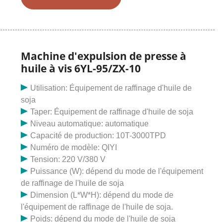
expulseur d'huile Biodiesel Scew de Chine (6YL-80,
6YL-95, 6YX-100, ZX-18, ZX-20), Trouvez des détails
sur Presse à huile à vis de Chine, Huile Presses de
presse à huile / expulseur d'huile Biodiesel Scew (6YL-
80, 6YL-95, 6YX-100, ZX-18, ZX-20) - . Rechercher
Machine d'expulsion de presse à
des produits et des produits Fournisseurs Annuaire de
huile à vis 6YL-95/ZX-10
produits Fournisseur
Utilisation: Équipement de raffinage d'huile de
soja
Taper: Équipement de raffinage d'huile de soja
Niveau automatique: automatique
Capacité de production: 10T-3000TPD
Numéro de modèle: QIYI
Tension: 220 V/380 V
Puissance (W): dépend du mode de l'équipement
de raffinage de l'huile de soja
Dimension (L*W*H): dépend du mode de
l'équipement de raffinage de l'huile de soja.
Poids: dépend du mode de l'huile de soja