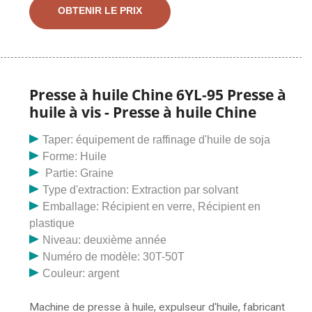
Moulin à huile, presse à huile, fabricant / fournisseur de
OBTENIR LE PRIX
presse à huile en Chine, offrant 95 moulins à huile de
presse à huile à vis automatique, machine de
fabrication de beignets automatique, fabricant de
beignets professionnel, rapide
Presse à huile Chine 6YL-95 Presse à
huile à vis - Presse à huile Chine
Taper: équipement de raffinage d'huile de soja
Forme: Huile
Partie: Graine
Type d'extraction: Extraction par solvant
Emballage: Récipient en verre, Récipient en
plastique
Niveau: deuxième année
Numéro de modèle: 30T-50T
Couleur: argent
Machine de presse à huile, expulseur d'huile, fabricant