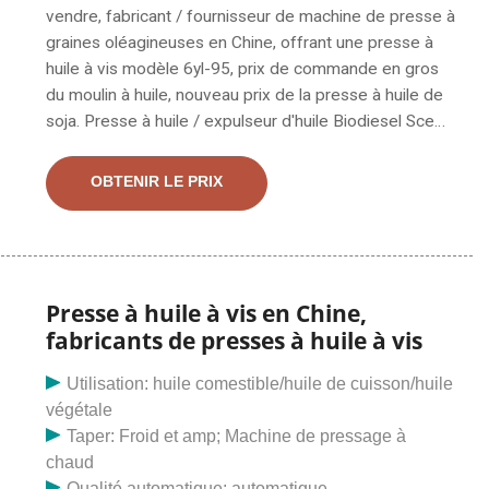
vendre, fabricant / fournisseur de machine de presse à
graines oléagineuses en Chine, offrant une presse à
huile à vis modèle 6yl-95, prix de commande en gros
du moulin à huile, nouveau prix de la presse à huile de
soja. Presse à huile / expulseur d'huile Biodiesel Scew
de Chine (6YL-80, 6YL-95, 6YX-100, ZX-18, ZX-20),
Trouvez des détails sur la presse à huile à vis de Chine,
OBTENIR LE PRIX
les presses à huile de la presse à huile / expulseur
d'huile Biodiesel Scew (6YL -80, 6YL-95, 6YX-100, ZX-
18, ZX-20) - . Rechercher des produits et des produits
Fournisseurs Annuaire de produits Fournisseur
Presse à huile à vis en Chine,
fabricants de presses à huile à vis
Utilisation: huile comestible/huile de cuisson/huile
végétale
Taper: Froid et amp; Machine de pressage à
chaud
Qualité automatique: automatique