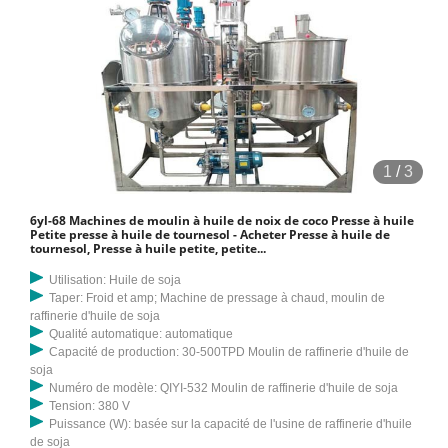
1
/
3
6yl-68 Machines de moulin à huile de noix de coco Presse à huile
Petite presse à huile de tournesol - Acheter Presse à huile de
tournesol, Presse à huile petite, petite...
Utilisation: Huile de soja
Taper: Froid et amp; Machine de pressage à chaud, moulin de
raffinerie d'huile de soja
Qualité automatique: automatique
Capacité de production: 30-500TPD Moulin de raffinerie d'huile de
soja
Numéro de modèle: QIYI-532 Moulin de raffinerie d'huile de soja
Tension: 380 V
Puissance (W): basée sur la capacité de l'usine de raffinerie d'huile
de soja