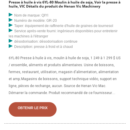
Presse à huile à vis 6YL-80 Moulin à huile de soja, Voir la presse à
huile, VIC Détails du produit de Henan Vic Machinery
Nom de marque: QIYI
Numéro de modèle: GR-20
Taper: équipement de raffinerie d'huile de graines de tournesol
Service après-vente fourni: ingénieurs disponibles pour entretenir
les machines à l'étranger
désodorisation: désodorisation continue
Description: presse à froid et à chaud
6YL-80 Presse à huile à vis, moulin à huile de soja, 1 249 à 1 299 $ US
/ ensemble, aliments et produits alimentaires. Usine de boissons,
fermes, restaurant, utilisation, magasin d'alimentation, alimentation
et amp; Magasins de boissons, support technique vidéo, support en
ligne, pièces de rechange, aucun. Source de Henan Vic Mac.
Démarrer la commande. Produit recommandé de ce fournisseur.
Déshydratation des boues par presse à vis pour le traitement des
huiles de boues. Prix FOB de Référence: 5 000,-60 000,00 $US /
OBTENIR LE PRIX
ensemble. Min. Commande : 1 jeu. Méthode : Traitement physique.
Utilisation : industriel, agricole, hospitalier,