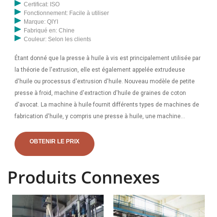
Certificat: ISO
Fonctionnement: Facile à utiliser
Marque: QIYI
Fabriqué en: Chine
Couleur: Selon les clients
Étant donné que la presse à huile à vis est principalement utilisée par
la théorie de l'extrusion, elle est également appelée extrudeuse
d'huile ou processus d'extrusion d'huile. Nouveau modèle de petite
presse à froid, machine d'extraction d'huile de graines de coton
d'avocat. La machine à huile fournit différents types de machines de
fabrication d'huile, y compris une presse à huile, une machine
d'extraction d'huile, une machine de raffinage du pétrole. La presse à
huile froide à double vis est une structure à double vis, avec une
OBTENIR LE PRIX
grande pression, un alésage lisse pas facile
Produits Connexes