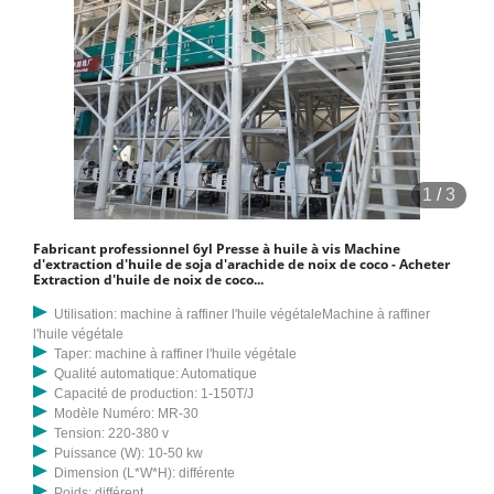
1
/
3
Fabricant professionnel 6yl Presse à huile à vis Machine
d'extraction d'huile de soja d'arachide de noix de coco - Acheter
Extraction d'huile de noix de coco...
Utilisation: machine à raffiner l'huile végétaleMachine à raffiner
l'huile végétale
Taper: machine à raffiner l'huile végétale
Qualité automatique: Automatique
Capacité de production: 1-150T/J
Modèle Numéro: MR-30
Tension: 220-380 v
Puissance (W): 10-50 kw
Dimension (L*W*H): différente
Poids: différent