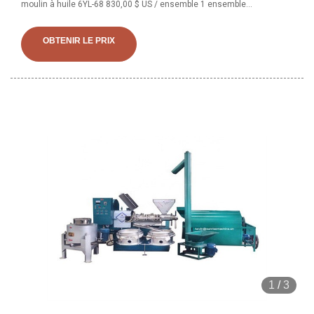
moulin à huile 6YL-68 830,00 $ US / ensemble 1 ensemble
(commande minimale) 3 ANS Sanmenxia Weiyi Agricultural
Machinery Sales Co., Ltd. 93,5 % 4,5 (9) Contacter le fournisseur 1/6. ..
OBTENIR LE PRIX
1
/
3