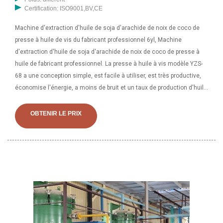
Certification: ISO9001,BV,CE
Machine d'extraction d'huile de soja d'arachide de noix de coco de
presse à huile de vis du fabricant professionnel 6yl, Machine
d'extraction d'huile de soja d'arachide de noix de coco de presse à
huile de fabricant professionnel. La presse à huile à vis modèle YZS-
68 a une conception simple, est facile à utiliser, est très productive,
économise l'énergie, a moins de bruit et un taux de production d'huile
élevé. La presse à huile est capable de traiter du soja, du jatropha,
des cacahuètes, du sésame,
OBTENIR LE PRIX