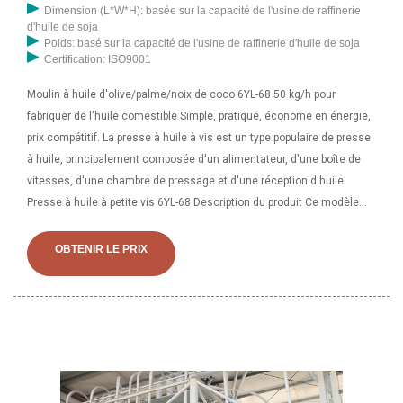
Dimension (L*W*H): basée sur la capacité de l'usine de raffinerie
d'huile de soja
Poids: basé sur la capacité de l'usine de raffinerie d'huile de soja
Certification: ISO9001
Moulin à huile d'olive/palme/noix de coco 6YL-68 50 kg/h pour
fabriquer de l'huile comestible Simple, pratique, économe en énergie,
prix compétitif. La presse à huile à vis est un type populaire de presse
à huile, principalement composée d'un alimentateur, d'une boîte de
vitesses, d'une chambre de pressage et d'une réception d'huile.
Presse à huile à petite vis 6YL-68 Description du produit Ce modèle
est le produit breveté amélioré par notre usine, un légume plus
avancé. machines de traitement du pétrole, avec la caractéristique
OBTENIR LE PRIX
d'une structure simple, d'une opération facile, d'énergie