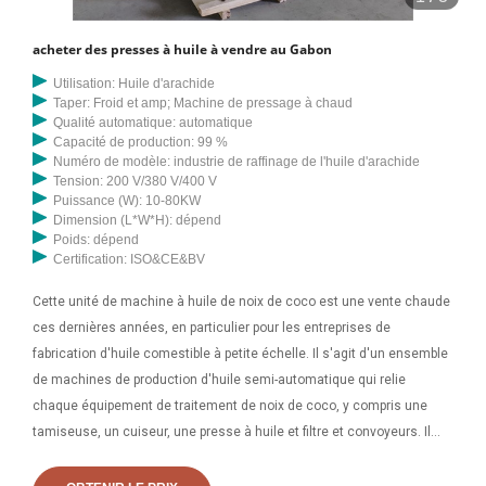
acheter des presses à huile à vendre au Gabon
Utilisation: Huile d'arachide
Taper: Froid et amp; Machine de pressage à chaud
Qualité automatique: automatique
Capacité de production: 99 %
Numéro de modèle: industrie de raffinage de l'huile d'arachide
Tension: 200 V/380 V/400 V
Puissance (W): 10-80KW
Dimension (L*W*H): dépend
Poids: dépend
Certification: ISO&CE&BV
Cette unité de machine à huile de noix de coco est une vente chaude
ces dernières années, en particulier pour les entreprises de
fabrication d'huile comestible à petite échelle. Il s'agit d'un ensemble
de machines de production d'huile semi-automatique qui relie
chaque équipement de traitement de noix de coco, y compris une
tamiseuse, un cuiseur, une presse à huile et filtre et convoyeurs. Il
s'agit d'une unité d'assemblage efficace pour extraire l'huile de noix
de coco du coprah. ABC Machinery est un fabricant et fournisseur