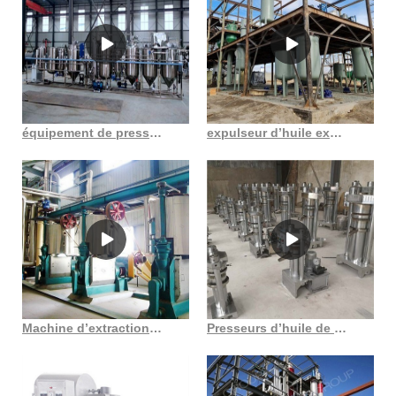
équipement de presse à huile à vis machine amec 6yl 160 du Burkina Faso en Côte d’Ivoire
expulseur d’huile exportateur d’expulseur de bébé de Vadodara au Cameroun
Machine d’extraction d’huile de germe de maïs à haut rendement 2023 en France
Presseurs d’huile de cacao prensa manteca de cacao en Côte d’Ivoire