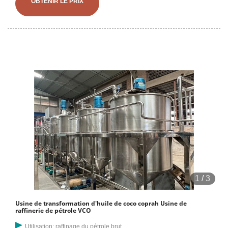
OBTENIR LE PRIX
d'équipements populaire dans le secteur de la production d'huile
végétale, bien connu pour sa qualité et ses services, distribuant une
machine de pressage d'huile de coco, y compris le pressage d'huile à
vis. machine, expulseur d'huile intégré avec filtre et machine de
raffinage à un prix compétitif. En outre, nous distribuons également
des solutions de projets clé en main pour une usine complète de
production d'huile de noix de coco.
1
/
3
Usine de transformation d'huile de coco coprah Usine de
raffinerie de pétrole VCO
Utilisation: raffinage du pétrole brut