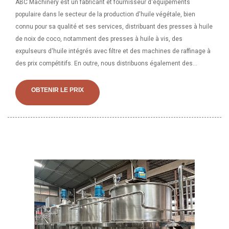
ABC Machinery est un fabricant et fournisseur d'équipements
populaire dans le secteur de la production d'huile végétale, bien
connu pour sa qualité et ses services, distribuant des presses à huile
de noix de coco, notamment des presses à huile à vis, des
expulseurs d'huile intégrés avec filtre et des machines de raffinage à
des prix compétitifs. En outre, nous distribuons également des
solutions de projet clé en main pour une usine complète de
production d'huile de noix de coco. Presse à huile avancée à faible
OBTENIR LE PRIX
consommation d'énergie au Gabon, trouvez des détails complets sur
la presse à huile avancée à faible consommation d'énergie au Gabon,
presse à huile au Gabon, presse à huile à commande automatique.
,Presse à huile hydraulique du fournisseur ou du fabricant de presses
à huile-.