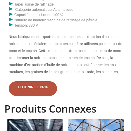
Taper: usine de raffinage
Catégorie automatique: Automatique
Capacité de production: 100 %
Numéro de modèle: machine de raffinage de pétrole
Tension: 380 V
Nous fabriquons et exportons des machines d'extraction d'huile de
noix de coco spécialement conçues pour être utilisées pour la noix de
coco et le coprah. Cette machine d'extraction d'huile de noix de coco
peut écraser la noix de coco et les graines de coprah. De plus, la
machine d'extraction d'huile de noix de coco peut écraser les noix
moulues, les graines de lin, les graines de moutarde, les palmistes,
les graines, le ricin, le neem et les graines de tournesol. Kerala,
trouvez des détails complets sur les machines de moulin à huile de
OBTENIR LE PRIX
noix de coco à haute efficacité au Kerala, les machines à huile de
noix de coco, la machine de presse à huile de noix de coco au Congo,
Produits Connexes
les machines de moulin à huile de noix de coco au Kerala auprès du
fournisseur ou du fabricant de presses à huile-Zhengzhou Qi'e Grain
And Oil Machinery Co., Ltd.