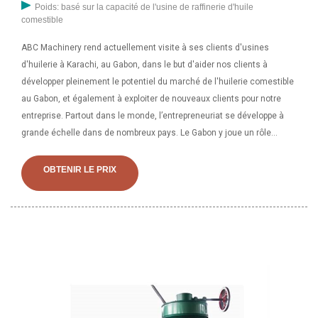
Poids: basé sur la capacité de l'usine de raffinerie d'huile
comestible
ABC Machinery rend actuellement visite à ses clients d'usines
d'huilerie à Karachi, au Gabon, dans le but d'aider nos clients à
développer pleinement le potentiel du marché de l'huilerie comestible
au Gabon, et également à exploiter de nouveaux clients pour notre
entreprise. Partout dans le monde, l’entrepreneuriat se développe à
grande échelle dans de nombreux pays. Le Gabon y joue un rôle
majeur. Cette unité de machine à huile de noix de coco est en vente
chaude ces dernières années, en particulier pour les entreprises de
OBTENIR LE PRIX
fabrication d'huile comestible à petite échelle. Il s'agit d'un ensemble
de machines de production d'huile semi-automatique qui relie
chaque équipement de traitement de noix de coco, y compris une
machine de tamisage. , cuiseur, presse et filtre à huile, et convoyeurs.
C'est une unité d'assemblage efficace pour extraire l'huile de noix de
coco du coprah.