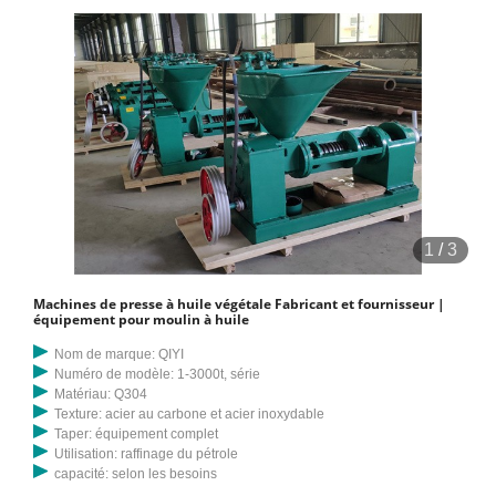
1
/
3
Machines de presse à huile végétale Fabricant et fournisseur |
équipement pour moulin à huile
Nom de marque: QIYI
Numéro de modèle: 1-3000t, série
Matériau: Q304
Texture: acier au carbone et acier inoxydable
Taper: équipement complet
Utilisation: raffinage du pétrole
capacité: selon les besoins