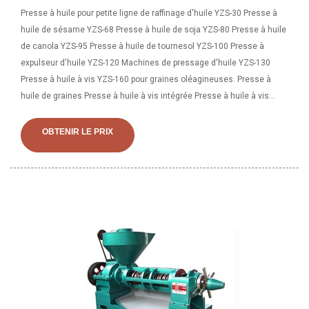
Presse à huile pour petite ligne de raffinage d'huile YZS-30 Presse à
huile de sésame YZS-68 Presse à huile de soja YZS-80 Presse à huile
de canola YZS-95 Presse à huile de tournesol YZS-100 Presse à
expulseur d'huile YZS-120 Machines de pressage d'huile YZS-130
Presse à huile à vis YZS-160 pour graines oléagineuses. Presse à
huile de graines Presse à huile à vis intégrée Presse à huile à vis
Presse à huile hydraulique Presse à huile d'arachide Expulseur d'huile
de noix de coco Expulseur d'huile de palmiste Nous personnalisons
OBTENIR LE PRIX
une usine d'huile comestible 10-20T/D pour les ateliers de style
familial et les petites usines. Il couvre