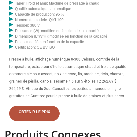
Taper: Froid et amp; Machine de pressage à chaud
Qualité automatique: automatique
Capacité de production: 95 %
Numéro de modèle: QIYI-100
Tension: 380 V
Puissance (W): modifiée en fonction de la capacité
Dimension (L*W*H): modifiée en fonction de la capacité
Poids: modifiée en fonction de la capacité
Certification: CE BV ISO
Presse à huile, affichage numérique 0-300 Celsius, contrôle de la
température, extracteur d'huile automatique chaud et froid de qualité
commerciale pour avocat, noix de coco, lin, arachide, ricin, chanvre,
graines de périlla, canola, sésame 4,6 sur 5 étoiles 12 262,69 $
262,69 $. Afrique du Sud! Consultez les petites annonces en ligne
gratuites de Gumtree pour la presse à huile de graines et plus encore
en Afrique du Sud. 2 cuves de stockage en acier inoxydable de 1 000
L - R 55 000,00 Sécheur : Tamis et amp; Ventilateur (à l'extérieur de la
OBTENIR LE PRIX
sécheuse) et amp; Séchoir 250kg R 49
Produits Connexes