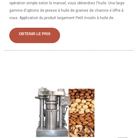
opération simple selon le manuel, vous obtiendrez l'huile. Une large
gamme d'options de presse à huile de graines de chanvre s'offre à
vous. Application du produit largement Petit moulin à huile de
moutarde filtre-presse à huile de noix de coco extracteur d'huile de
soja La petite moutarde
OBTENIR LE PRIX