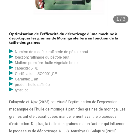
1
/
3
Optimisation de l'efficacité du décorticage d'une machine à
décortiquer les graines de Moringa oleifera en fonction de la
taille des graines
Numéro de modèle: raffinerie de pétrole brut
fonction: raffinage du pétrole brut
Matière première: huile végétale brute
capacité: 5T/D
Certification: ISO9001,CE
Garantie: 1 an
produit: huile raffinée
type: lot
Fakayode et Ajav (2023) ont étudié l'optimisation de l'expression
mécanique de l'huile de moringa à partir des graines de moringa. Les
graines ont été décortiquées manuellement avant le processus
d'extraction. De plus, la taille des graines est un facteur qui influence
le processus de décorticage. Niju S, Anushya C, Balajii M (2023)