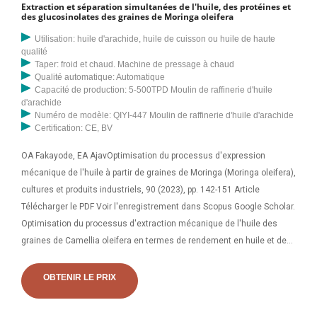
Extraction et séparation simultanées de l'huile, des protéines et
des glucosinolates des graines de Moringa oleifera
Utilisation: huile d'arachide, huile de cuisson ou huile de haute
qualité
Taper: froid et chaud. Machine de pressage à chaud
Qualité automatique: Automatique
Capacité de production: 5-500TPD Moulin de raffinerie d'huile
d'arachide
Numéro de modèle: QIYI-447 Moulin de raffinerie d'huile d'arachide
Certification: CE, BV
OA Fakayode, EA AjavOptimisation du processus d'expression
mécanique de l'huile à partir de graines de Moringa (Moringa oleifera),
cultures et produits industriels, 90 (2023), pp. 142-151 Article
Télécharger le PDF Voir l'enregistrement dans Scopus Google Scholar.
Optimisation du processus d'extraction mécanique de l'huile des
graines de Camellia oleifera en termes de rendement en huile et de
consommation d'énergie Juin 2023 Journal of Food Process
Engineering 42(9):e13157
OBTENIR LE PRIX