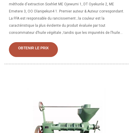
méthode d'extraction Soxhlet ME Ojewumi 1, DT Oyekunle 2, ME
Emetere 3, OO Olanipekun4 1. Premier auteur & Auteur correspondant.
La FFA est responsable du rancissement ; la couleur est la
caractéristique la plus évidente du produit évaluée par tout
consommateur d’huile végétale ; tandis que les impuretés de l’huile
affectent les caractéristiques sensorielles de l’huile. Comme la
méthode mécanique d'expression de l'huile a du gain
OBTENIR LE PRIX