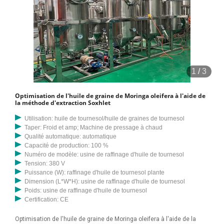
1
/
3
Optimisation de l'huile de graine de Moringa oleifera à l'aide de
la méthode d'extraction Soxhlet
Utilisation: huile de tournesol/huile de graines de tournesol
Taper: Froid et amp; Machine de pressage à chaud
Qualité automatique: automatique
Capacité de production: 100 %
Numéro de modèle: usine de raffinage d'huile de tournesol
Tension: 380 V
Puissance (W): raffinage d'huile de tournesol plante
Dimension (L*W*H): usine de raffinage d'huile de tournesol
Poids: usine de raffinage d'huile de tournesol
Certification: CE
Optimisation de l'huile de graine de Moringa oleifera à l'aide de la