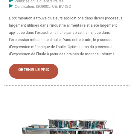
Poids: selon la quantité traitée
Certification: ISO9001, CE, BV, ISO
L'optimisation a trouvé plusieurs applications dans divers processus
largement utilisés dans l'industrie alimentaire et a été largement
appliquée dans l'extraction d'huile par solvant ainsi que dans
l'expression mécanique d'huile. Dans cette étude, le processus
d'expression mécanique de l'huile. Optimisation du processus
d'expression de l'huile à partir des graines de moringa. Résumé
L'optimisation a trouvé plusieurs applications dans divers processus
largement utilisés dans l'industrie alimentaire et a été largement
OBTENIR LE PRIX
appliquée dans l'extraction d'huile par solvant ainsi que dans
l'extraction mécanique.