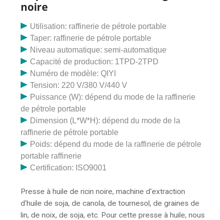
presse à huile commune et une presse à huile intégrée
noire
avec filtre-presse. La presse à huile intégrée est
conçue pour 1 à 5 tonnes par
Utilisation: raffinerie de pétrole portable
Taper: raffinerie de pétrole portable
Niveau automatique: semi-automatique
Capacité de production: 1TPD-2TPD
Numéro de modèle: QIYI
Tension: 220 V/380 V/440 V
Puissance (W): dépend du mode de la raffinerie
de pétrole portable
Dimension (L*W*H): dépend du mode de la
raffinerie de pétrole portable
Poids: dépend du mode de la raffinerie de pétrole
portable raffinerie
Certification: ISO9001
Presse à huile de ricin noire, machine d'extraction
d'huile de soja, de canola, de tournesol, de graines de
lin, de noix, de soja, etc. Pour cette presse à huile, nous