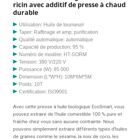
de chanvre, canola, sésame, tournesol 5,0 sur 5
ricin avec additif de presse à chaud
durable
Utilisation: Huile de tournesol
Taper: Raffinage et amp; purification
Qualité automatique: automatique
Capacité de production: 95 %
Numéro de modèle: HT-SORM
Tension: 380 V/220 V
Puissance (W): 85 000
Dimension (L*W*H): 10M*6M*5M
Poids: 10T
Certification: ISO9001
Avec cette presse à huile biologique EcoSmart, vous
pouvez extraire de l'huile comestible 100 % pure et
fraîche chez vous sans aucune contrainte. Nous
pouvons simplement extraire différents types d'huiles
de graines comme le sésame, la noix de coco, les