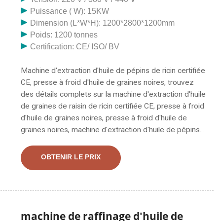
Puissance ( W): 15KW
Dimension (L*W*H): 1200*2800*1200mm
Poids: 1200 tonnes
Certification: CE/ ISO/ BV
Machine d'extraction d'huile de pépins de ricin certifiée
CE, presse à froid d'huile de graines noires, trouvez
des détails complets sur la machine d'extraction d'huile
de graines de raisin de ricin certifiée CE, presse à froid
d'huile de graines noires, presse à froid d'huile de
graines noires, machine d'extraction d'huile de pépins
de raisin, Presse à huile de ricin du fournisseur ou du
fabricant - .. extracteur d'huile de palme pressé à
OBTENIR LE PRIX
chaud et à froid. Petite presse à huile automatique
électrique NEWTRY. 05 décembre 2023· Rbaysale
Presse à huile 700 W Extracteur automatique d'huile
chaude et froide Expulseur d'huile biologique pour
avocat, noix de coco, olive, lin, cacahuète, ricin, graines
machine de raffinage d'huile de