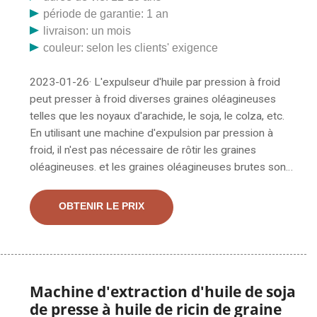
période de garantie: 1 an
livraison: un mois
couleur: selon les clients' exigence
2023-01-26· L'expulseur d'huile par pression à froid
peut presser à froid diverses graines oléagineuses
telles que les noyaux d'arachide, le soja, le colza, etc.
En utilisant une machine d'expulsion par pression à
froid, il n'est pas nécessaire de rôtir les graines
oléagineuses. et les graines oléagineuses brutes sont
pressées directement. La température du baril de la
machine est basse, de sorte qu'il n'y a aucune perte de
OBTENIR LE PRIX
nutrition de l'huile. Elle peut traiter une large gamme de
graines oléagineuses, notamment les graines de ricin,
les graines de tournesol, les arachides, les graines de
coton, les graines de sésame, le soja, etc. Usine
d’extraction et de raffinage d’huile de ricin. Nous
Machine d'extraction d'huile de soja
proposons deux types de presse à huile de ricin : une
de presse à huile de ricin de graine