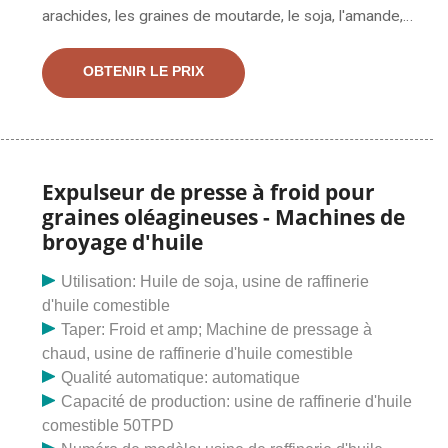
arachides, les graines de moutarde, le soja, l'amande,
les noix, les graines de tournesol, les graines de ricin,
les graines de lin et les graines de légumes avec cette
OBTENIR LE PRIX
presse à huile. dl-zyj07 au Libéria. petite presse à huile
d'arachide à froid 3-5kg h. 3-5 kg/h utilisez une presse
à huile de graines noires/fèves de cacao. 3-5 KG/H
utilisent une presse à huile de graines noires/fèves de
cacao avec approbation CE Description du produit
Expulseur de presse à froid pour
Cette presse à huile avec fonction de pressage à froid
graines oléagineuses - Machines de
et à chaud, convient à plus de 20 types de matériaux :
broyage d'huile
tels que les cacahuètes, le sésame, la noix.
Utilisation: Huile de soja, usine de raffinerie
d'huile comestible
Taper: Froid et amp; Machine de pressage à
chaud, usine de raffinerie d'huile comestible
Qualité automatique: automatique
Capacité de production: usine de raffinerie d'huile
comestible 50TPD