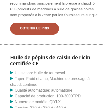
recommandons principalement la presse à chaud. 5
658 produits de machines à huile de graines noires
sont proposés à la vente par les fournisseurs sur qi e,
dont les pressoirs à huile représentent 91 %, les autres
machines agricoles représentent 1 % et. Presse à huile
OBTENIR LE PRIX
à vis froide et chaude d'usine chinoise, presse à huile
d'olive à vendre. Cette machine est une presse à huile
à vis, elle peut presser des graines chaudes et froides,
des olives, des cacahuètes, des graines de soja, du
tournesol, du sésame, des graines de coton, des
Huile de pépins de raisin de ricin
palmiers, des noix, des graines de thé, etc. d'accord!
certifiée CE
c'est un bon choix. Obtenir le prix
Utilisation: Huile de tournesol
Taper: Froid et amp; Machine de pressage à
chaud, continue
Qualité automatique: automatique
Capacité de production: 100-3000TPD
Numéro de modèle: QIYI-X
Tension: 220 V / 380 V / 440 V