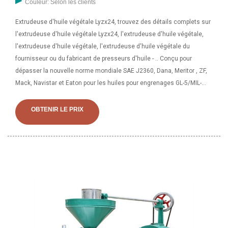
Couleur: Selon les clients
Extrudeuse d'huile végétale Lyzx24, trouvez des détails complets sur
l'extrudeuse d'huile végétale Lyzx24, l'extrudeuse d'huile végétale,
l'extrudeuse d'huile végétale, l'extrudeuse d'huile végétale du
fournisseur ou du fabricant de presseurs d'huile - .. Conçu pour
dépasser la nouvelle norme mondiale SAE J2360, Dana, Meritor , ZF,
Mack, Navistar et Eaton pour les huiles pour engrenages GL-5/MIL-
PRF-2105E. Protection supérieure contre l'usure. Une excellente
stabilité au cisaillement garantit la rétention de la viscosité pour
OBTENIR LE PRIX
protéger l'équipement contre le contact métal sur métal et l'usure, en
particulier à des températures plus élevées.