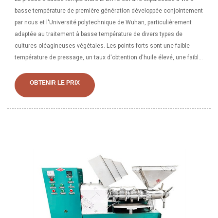
basse température de première génération développée conjointement
par nous et l'Université polytechnique de Wuhan, particulièrement
adaptée au traitement à basse température de divers types de
cultures oléagineuses végétales. Les points forts sont une faible
température de pressage, un taux d'obtention d'huile élevé, une faible
teneur en huile résiduelle dans le gâteau, une couleur claire, une
haute qualité et une nutrition de l'huile. FR | Aller. Huiles de coupe et
OBTENIR LE PRIX
Nos spécialistes en développement tiennent compte des conditions
de température et de pression à la pointe pour vous proposer une
solution optimale pour un usinage rentable. Notre gamme bien
équilibrée de fluides de coupe vous offre les avantages suivants :
Compatibilité avec les métaux non ferreux ; Vêtement de protection;
Faible taux de décharge ; Point d'éclair élevé ; Faible vaporisation et
brumisation