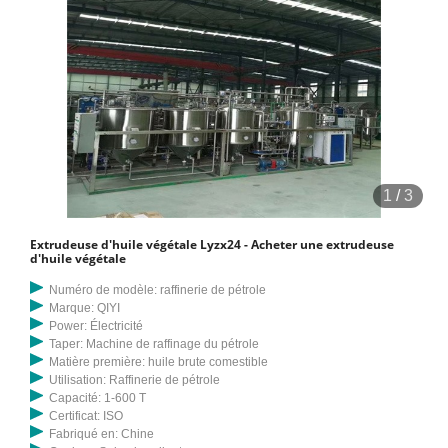
1
/
3
Extrudeuse d'huile végétale Lyzx24 - Acheter une extrudeuse
d'huile végétale
Numéro de modèle: raffinerie de pétrole
Marque: QIYI
Power: Électricité
Taper: Machine de raffinage du pétrole
Matière première: huile brute comestible
Utilisation: Raffinerie de pétrole
Capacité: 1-600 T
Certificat: ISO
Fabriqué en: Chine