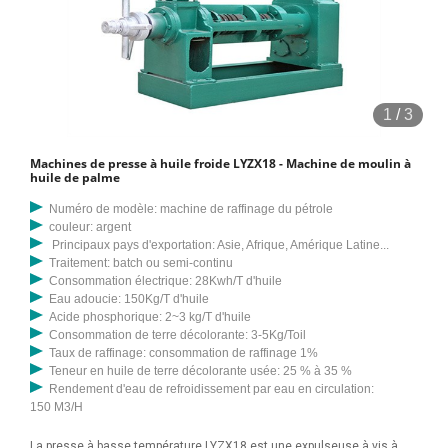
1
/
3
Machines de presse à huile froide LYZX18 - Machine de moulin à
huile de palme
Numéro de modèle: machine de raffinage du pétrole
couleur: argent
Principaux pays d'exportation: Asie, Afrique, Amérique Latine...
Traitement: batch ou semi-continu
Consommation électrique: 28Kwh/T d'huile
Eau adoucie: 150Kg/T d'huile
Acide phosphorique: 2~3 kg/T d'huile
Consommation de terre décolorante: 3-5Kg/Toil
Taux de raffinage: consommation de raffinage 1%
Teneur en huile de terre décolorante usée: 25 % à 35 %
Rendement d'eau de refroidissement par eau en circulation:
150 M3/H
La presse à basse température LYZX18 est une expulseuse à vis à