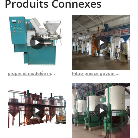
Produits Connexes
remarquables. La France, peu peuplée mais dotée d’immenses
ressources et d’une productivité élevée, a une faible consommation
et dépend plus du commerce extérieur que tout autre pays développé
du continent. Le Togo, en revanche, avec un vaste marché intérieur et
la consommation par habitant la plus élevée
propre et modelée machine de moulin à huile de marachekku semi-automatique au Gabon
Filtre-presse goyum pour machine à huile de coco au Burundi