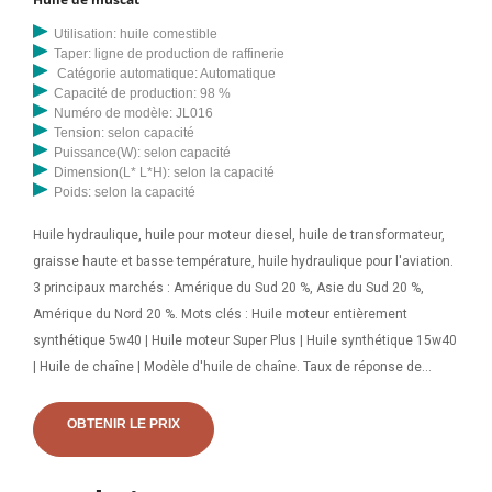
Utilisation: huile comestible
Taper: ligne de production de raffinerie
Catégorie automatique: Automatique
Capacité de production: 98 %
Numéro de modèle: JL016
Tension: selon capacité
Puissance(W): selon capacité
Dimension(L* L*H): selon la capacité
Poids: selon la capacité
Huile hydraulique, huile pour moteur diesel, huile de transformateur,
graisse haute et basse température, huile hydraulique pour l'aviation.
3 principaux marchés : Amérique du Sud 20 %, Asie du Sud 20 %,
Amérique du Nord 20 %. Mots clés : Huile moteur entièrement
synthétique 5w40 | Huile moteur Super Plus | Huile synthétique 15w40
| Huile de chaîne | Modèle d'huile de chaîne. Taux de réponse de
60,0 %. Contacter le fournisseur. Comparer les favoris. A1 PÉTROLE-
Tchad. Détails du contact. Huile de graines de chanvre. Amérique du
OBTENIR LE PRIX
Nord – Amérique du Nord – Commerce : Les tendances
commerciales nord-américaines offrent des contrastes