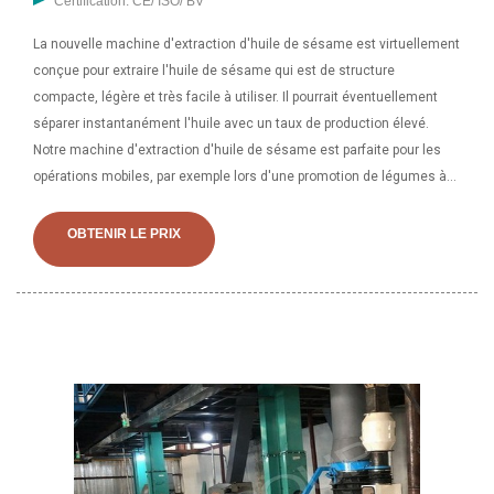
Certification: CE/ ISO/ BV
La nouvelle machine d'extraction d'huile de sésame est virtuellement
conçue pour extraire l'huile de sésame qui est de structure
compacte, légère et très facile à utiliser. Il pourrait éventuellement
séparer instantanément l'huile avec un taux de production élevé.
Notre machine d'extraction d'huile de sésame est parfaite pour les
opérations mobiles, par exemple lors d'une promotion de légumes à
l'échelle nationale. Utilisez la machine de production d'huile de
sésame pour l'huile de graines de sésame pure. Une fois que le
OBTENIR LE PRIX
sésame est propre et sec, placez-le dans la machine de production
d'huile de sésame via le chargeur de matières premières. Ensuite,
démarrez la machine pour presser les graines de sésame et extraire
l’huile brute des graines de sésame. Raffiner l'huile brute de graines
de sésame