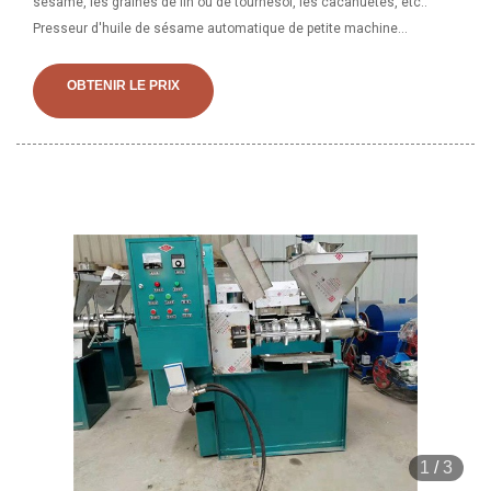
sésame, les graines de lin ou de tournesol, les cacahuètes, etc..
Presseur d'huile de sésame automatique de petite machine
d'extraction d'avocat efficace, trouvez des détails complets sur le
presseur d'huile de sésame automatique de petite machine
OBTENIR LE PRIX
d'extraction d'avocat efficace, petite presse à huile domestique
automatique, presse à huile efficace, machine d'extraction d'huile
d'avocat du fournisseur ou du fabricant de presseurs d'huile - .
1
/
3