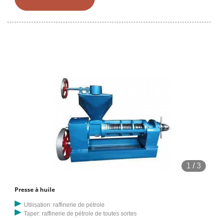
détails complets sur l'extraction d'huile végétale de capacité de 150
à 300 kg/h/expulseur d'huile de presse à vis/huile de cuisson faisant
la machine Costa Rica, huile de cuisson Machine de fabrication
Costa Rica, extraction d'huile végétale, expulseur d'huile par presse à
vis du fournisseur ou du fabricant-Zhengzhou
1
/
3
Presse à huile
Utilisation: raffinerie de pétrole
Taper: raffinerie de pétrole de toutes sortes