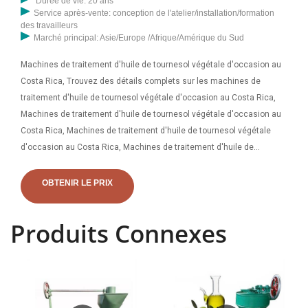
Durée de vie: 20 ans
Service après-vente: conception de l'atelier/installation/formation
des travailleurs
Marché principal: Asie/Europe /Afrique/Amérique du Sud
Machines de traitement d'huile de tournesol végétale d'occasion au
Costa Rica, Trouvez des détails complets sur les machines de
traitement d'huile de tournesol végétale d'occasion au Costa Rica,
Machines de traitement d'huile de tournesol végétale d'occasion au
Costa Rica, Machines de traitement d'huile de tournesol végétale
d'occasion au Costa Rica, Machines de traitement d'huile de
tournesol végétale d'occasion au Costa Rica, Machines de
traitement d'huile de tournesol végétale d'occasion au Costa Rica
OBTENIR LE PRIX
Fournisseur ou fabricant de presseurs-Henan Geb Machinery
Equipment. Machine à huile de tournesol Machines d'extraction
Produits Connexes
d'huile végétale du Costa Rica Machine de presse à huile de graines
de coton Allemagne, vous pouvez obtenir plus de détails sur le site
mobile sur m.alibaba. 9 000,00 $ - 15 000,00 $ . Min. Commande : 1
ensemble