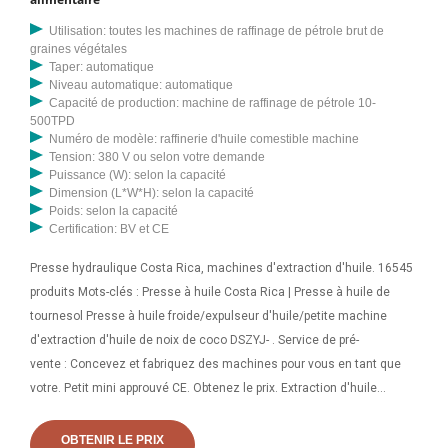
Utilisation: toutes les machines de raffinage de pétrole brut de
graines végétales
Taper: automatique
Niveau automatique: automatique
Capacité de production: machine de raffinage de pétrole 10-
500TPD
Numéro de modèle: raffinerie d'huile comestible machine
Tension: 380 V ou selon votre demande
Puissance (W): selon la capacité
Dimension (L*W*H): selon la capacité
Poids: selon la capacité
Certification: BV et CE
Presse hydraulique Costa Rica, machines d'extraction d'huile. 16545
produits Mots-clés : Presse à huile Costa Rica | Presse à huile de
tournesol Presse à huile froide/expulseur d'huile/petite machine
d'extraction d'huile de noix de coco DSZYJ- . Service de pré-
vente : Concevez et fabriquez des machines pour vous en tant que
votre. Petit mini approuvé CE. Obtenez le prix. Extraction d'huile
végétale de capacité de 150 à 300 kg/h/expulseur d'huile de presse à
vis/huile de cuisson faisant la machine Costa Rica, Trouvez des
OBTENIR LE PRIX