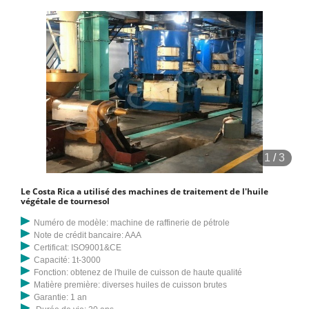
du chaud ou du froid
1
/
3
Le Costa Rica a utilisé des machines de traitement de l'huile
végétale de tournesol
Numéro de modèle: machine de raffinerie de pétrole
Note de crédit bancaire: AAA
Certificat: ISO9001&CE
Capacité: 1t-3000
Fonction: obtenez de l'huile de cuisson de haute qualité
Matière première: diverses huiles de cuisson brutes
Garantie: 1 an