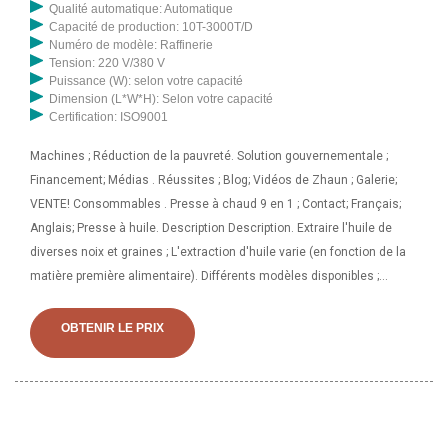
Qualité automatique: Automatique
Capacité de production: 10T-3000T/D
Numéro de modèle: Raffinerie
Tension: 220 V/380 V
Puissance (W): selon votre capacité
Dimension (L*W*H): Selon votre capacité
Certification: ISO9001
Machines ; Réduction de la pauvreté. Solution gouvernementale ;
Financement; Médias . Réussites ; Blog; Vidéos de Zhaun ; Galerie;
VENTE! Consommables . Presse à chaud 9 en 1 ; Contact; Français;
Anglais; Presse à huile. Description Description. Extraire l'huile de
diverses noix et graines ; L'extraction d'huile varie (en fonction de la
matière première alimentaire). Différents modèles disponibles ;
Obtenez le pack d'informations de téléchargement de devis.
Recherche. Prix de la machine d'extraction d'huile au Costa Rica –
OBTENIR LE PRIX
pressage d'huile. Machine à huile de tournesol Costa Rica - Alibaba, la
presse à expulser l'huile de tournesol 6YL-80 est une machine à
expulser l'huile de tournesol à vis de plus grande capacité que
l'expulseur d'huile 6YL-68 avec un bon prix à vendre. il est facile à
installer, à utiliser et à entretenir. Permet de travailler en continu avec