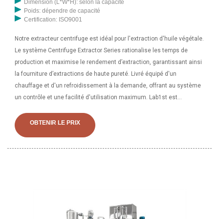
Dimension (L*W*H): selon la capacité
Poids: dépendre de capacité
Certification: ISO9001
Notre extracteur centrifuge est idéal pour l'extraction d'huile végétale.
Le système Centrifuge Extractor Series rationalise les temps de
production et maximise le rendement d’extraction, garantissant ainsi
la fourniture d’extractions de haute pureté. Livré équipé d'un
chauffage et d'un refroidissement à la demande, offrant au système
un contrôle et une facilité d'utilisation maximum. Lab1st est
spécialisé dans la fabrication et la vente d'équipements d'extraction
et de distillation d'huile de haute qualité. Huile sous-critique et amp;
OBTENIR LE PRIX
Technologie d'extraction d'oléorésine. Proposer des équipements
pour traiter 0,1 à 200 tonnes de matières premières par jour.
L'extraction sous-critique est conçue pour extraire la substance
active de plantes, d'animaux et de micro-organismes naturels. C'est
le choix idéal pour extraire de l'huile d'arachide de haute qualité, des
oléorésines, des protéines biologiques, des pigments naturels et des
colorants alimentaires, etc. Doté d'une extraction à basse
température ;