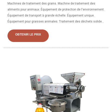
Machines de traitement des grains. Machine de traitement des
aliments pour animaux. Équipement de protection de l'environnement.
Équipement de transport à grande échelle. Équipement unique.
Équipement pour graisses animales. Traitement des déchets solides
municipaux. Ligne de traitement des flocons de maïs. une seule
presse à huile. Oil Expeller Goyum 20 est une machine d'extraction
OBTENIR LE PRIX
d'huile de qualité d'exportation ayant une capacité de concassage
moyenne de 3 tonnes/jour. Fabriqué avec un corps et une base en
fonte, il est facile à installer et nécessite moins d'entretien.
Demandez le prix. Caractéristiques de l'expulseur d'huile - Goyum 20.