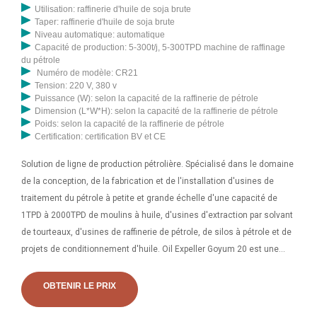
Utilisation: raffinerie d'huile de soja brute
Taper: raffinerie d'huile de soja brute
Niveau automatique: automatique
Capacité de production: 5-300t/j, 5-300TPD machine de raffinage
du pétrole
Numéro de modèle: CR21
Tension: 220 V, 380 v
Puissance (W): selon la capacité de la raffinerie de pétrole
Dimension (L*W*H): selon la capacité de la raffinerie de pétrole
Poids: selon la capacité de la raffinerie de pétrole
Certification: certification BV et CE
Solution de ligne de production pétrolière. Spécialisé dans le domaine
de la conception, de la fabrication et de l'installation d'usines de
traitement du pétrole à petite et grande échelle d'une capacité de
1TPD à 2000TPD de moulins à huile, d'usines d'extraction par solvant
de tourteaux, d'usines de raffinerie de pétrole, de silos à pétrole et de
projets de conditionnement d'huile. Oil Expeller Goyum 20 est une
machine d'extraction d'huile de qualité d'exportation ayant une
capacité de concassage moyenne de 3 tonnes/jour. Fabriqué avec un
OBTENIR LE PRIX
corps et une base en fonte, ce