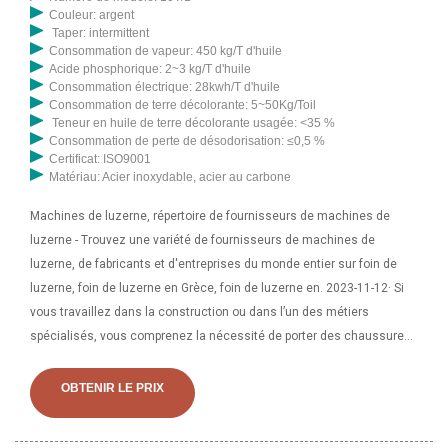
Couleur: argent
Taper: intermittent
Consommation de vapeur: 450 kg/T d'huile
Acide phosphorique: 2~3 kg/T d'huile
Consommation électrique: 28kwh/T d'huile
Consommation de terre décolorante: 5~50Kg/Toil
Teneur en huile de terre décolorante usagée: <35 %
Consommation de perte de désodorisation: ≤0,5 %
Certificat: ISO9001
Matériau: Acier inoxydable, acier au carbone
Machines de luzerne, répertoire de fournisseurs de machines de
luzerne - Trouvez une variété de fournisseurs de machines de
luzerne, de fabricants et d'entreprises du monde entier sur foin de
luzerne, foin de luzerne en Grèce, foin de luzerne en. 2023-11-12· Si
vous travaillez dans la construction ou dans l’un des métiers
spécialisés, vous comprenez la nécessité de porter des chaussures
de sécurité de haute qualité. La dernière chose dont vous avez
besoin est une blessure par impact, compression ou perforation qui
OBTENIR LE PRIX
met en péril non seulement vos moyens de subsistance, mais
également votre qualité de vie.