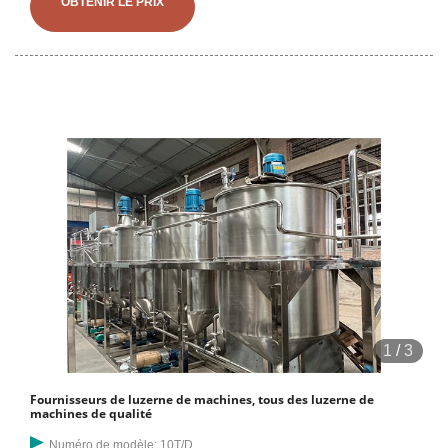
OBTENIR LE PRIX
1
/
3
Fournisseurs de luzerne de machines, tous des luzerne de
machines de qualité
Numéro de modèle: 10T/D