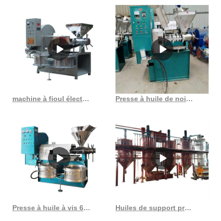
machine à fioul électrique machine à fioul électrique au Burkina Faso
Presse à huile de noix, presse à huile de noix, pressage à froid, nouveau design, au Cameroun
Presse à huile à vis 6yl 80 graines de plantes, petite presse à huile combinée de tournesol
Huiles de support pressées à froid fabricant exportateur fournisseur au Gabon