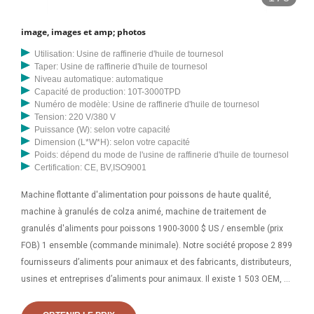
image, images et amp; photos
Utilisation: Usine de raffinerie d'huile de tournesol
Taper: Usine de raffinerie d'huile de tournesol
Niveau automatique: automatique
Capacité de production: 10T-3000TPD
Numéro de modèle: Usine de raffinerie d'huile de tournesol
Tension: 220 V/380 V
Puissance (W): selon votre capacité
Dimension (L*W*H): selon votre capacité
Poids: dépend du mode de l'usine de raffinerie d'huile de tournesol
Certification: CE, BV,ISO9001
Machine flottante d'alimentation pour poissons de haute qualité,
machine à granulés de colza animé, machine de traitement de
granulés d'aliments pour poissons 1900-3000 $ US / ensemble (prix
FOB) 1 ensemble (commande minimale). Notre société propose 2 899
fournisseurs d’aliments pour animaux et des fabricants, distributeurs,
usines et entreprises d’aliments pour animaux. Il existe 1 503 OEM, 1
343 ODM et 344 auto-brevets. Trouvez des fournisseurs d'aliments
pour animaux de haute qualité sur Alibaba.