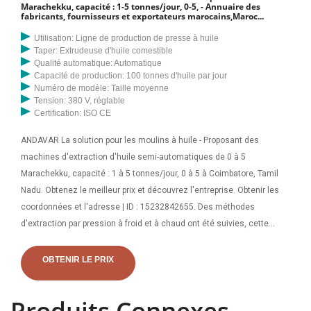
Marachekku, capacité : 1-5 tonnes/jour, 0-5, - Annuaire des
fabricants, fournisseurs et exportateurs marocains,Maroc...
Utilisation: Ligne de production de presse à huile
Taper: Extrudeuse d'huile comestible
Qualité automatique: Automatique
Capacité de production: 100 tonnes d'huile par jour
Numéro de modèle: Taille moyenne
Tension: 380 V, réglable
Certification: ISO CE
ANDAVAR La solution pour les moulins à huile - Proposant des
machines d'extraction d'huile semi-automatiques de 0 à 5
Marachekku, capacité : 1 à 5 tonnes/jour, 0 à 5 à Coimbatore, Tamil
Nadu. Obtenez le meilleur prix et découvrez l'entreprise. Obtenir les
coordonnées et l'adresse | ID : 15232842655. Des méthodes
d'extraction par pression à froid et à chaud ont été suivies, cette
dernière impliquant le prétraitement thermique des graines à 80 C.
L'application à haute température facilite généralement la libération
OBTENIR LE PRIX
de l'huile en termes de
Produits Connexes