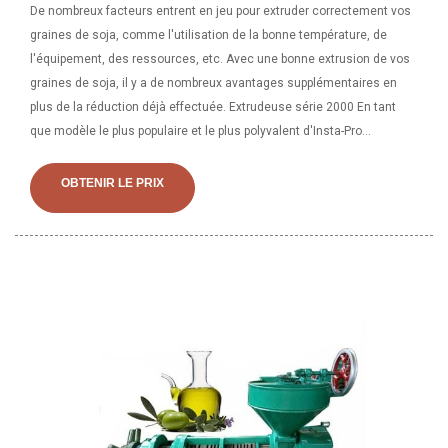
De nombreux facteurs entrent en jeu pour extruder correctement vos
graines de soja, comme l'utilisation de la bonne température, de
l'équipement, des ressources, etc. Avec une bonne extrusion de vos
graines de soja, il y a de nombreux avantages supplémentaires en
plus de la réduction déjà effectuée. Extrudeuse série 2000 En tant
que modèle le plus populaire et le plus polyvalent d'Insta-Pro
International, l'extrudeuse 2000 peut être utilisée indépendamment
ou associée à une presse à huile Insta-Pro pour fabriquer des produits
OBTENIR LE PRIX
ExPress® ou équipée de préconditionneurs de vapeur pour fabriquer
des aliments.