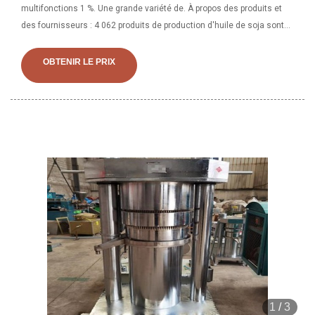
multifonctions 1 %. Une grande variété de. À propos des produits et
des fournisseurs : 4 062 produits de production d'huile de soja sont
proposés à la vente par les fournisseurs, dont 42 % pour les presseurs
d'huile, 1 % pour les purificateurs d'huile de machine et 1 % pour les
OBTENIR LE PRIX
filtres à huile de machine. Un large
1
/
3