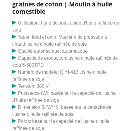
avec comparaison de prix haute performance de la
graines de coton | Moulin à huile
machine de raffinage d'huile de tournesol, Fabricants et
comestible
fabricants de machines de raffinage d'huile de soja
fournisseurs sur la chaîne vidéo du Made in China.
Utilisation: huile de soja, usine d'huile raffinée de
soja
Taper: froid et amp; Machine de pressage à
chaud, usine d'huile raffinée de soja
Qualité automatique: automatique
Capacité de production: usine d'huile raffinée de
soja 5-600TPD
Numéro de modèle: QIYI-413 Usine d'huile
raffinée de soja
Tension: 380 V
Puissance (W): basée sur la capacité de l'usine
d'huile raffinée de soja
Dimension (L*W*H): basée sur la capacité de
l'usine d'huile raffinée de soja
Poids: basé sur la capacité de l'usine d'huile
raffinée de soja