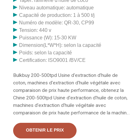
Taper: raffinerie d'huile de coco
Niveau automatique: automatique
Capacité de production: 1 à 500 t/j
Numéro de modèle: QR-30, CP99
Tension: 440 v
Puissance (W): 15-30 KW
Dimension(L*W*H): selon la capacité
Poids: selon la capacité
Certification: ISO9001 /BV/CE
Bulkbuy 200-500tpd Usine d'extraction d'huile de
coton, machines d'extraction d'huile végétale avec
comparaison de prix haute performance, obtenez la
Chine 200-500tpd Usine d'extraction d'huile de coton,
machines d'extraction d'huile végétale avec
comparaison de prix haute performance de la machine
de raffinage d'huile de tournesol, soja Fabricants et
fabricants de machines de raffinage du pétrole
OBTENIR LE PRIX
fournisseurs sur la chaîne vidéo du fabriqué en Chine.