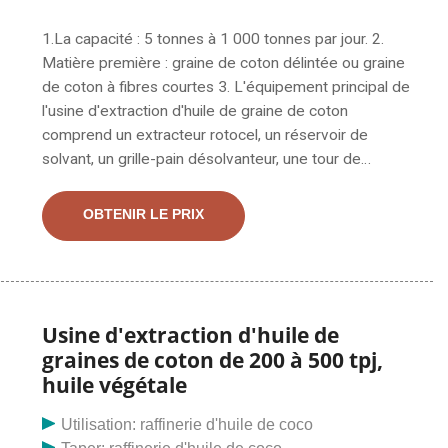
1.La capacité : 5 tonnes à 1 000 tonnes par jour. 2.
Matière première : graine de coton délintée ou graine
de coton à fibres courtes 3. L'équipement principal de
l'usine d'extraction d'huile de graine de coton
comprend un extracteur rotocel, un réservoir de
solvant, un grille-pain désolvanteur, une tour de
décapage, un évaporateur, une machine de
récupération des gaz résiduaires, etc. 4. Huile finale
OBTENIR LE PRIX
Norme : huile de raffinerie de 1ère qualité. HPYL-200
presse à vis tournesol figue de barbarie graine presse
à huile de noix de coco moulin d'extraction expulseur
machine de pressage Description du produit. Convient
pour le traitement de divers types de cultures
Usine d'extraction d'huile de
oléagineuses végétales. Les principales cultures
graines de coton de 200 à 500 tpj,
oléagineuses de transformation : fruits du palmier,
huile végétale
palmiste, comestibles, légumes, noix de coco, soja,
graines de colza, coprah, graines de coton, arachide,
Utilisation: raffinerie d'huile de coco
tournesol, graines de taquinerie,