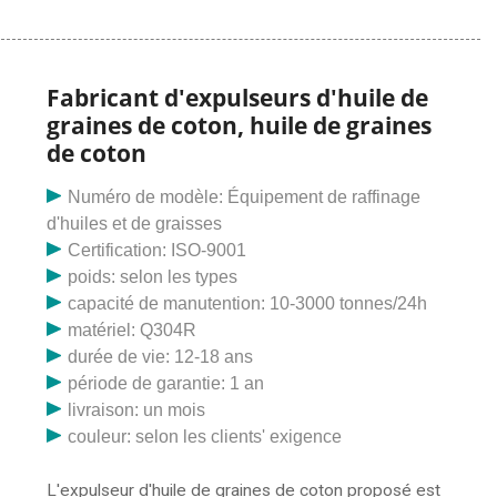
1. La capacité : 5 tonnes à 1 000 tonnes par jour. 2.
Matière première : graine de coton délintée ou graine
de coton à fibres courtes 3. L'équipement principal de
l'usine d'extraction d'huile de graine de coton
Fabricant d'expulseurs d'huile de
comprend un extracteur rotocel, un réservoir de
graines de coton, huile de graines
solvant, un grille-pain désolvanteur, une tour de
de coton
décapage, un évaporateur, une machine de
récupération des gaz résiduaires, etc. 4. Huile finale
Numéro de modèle: Équipement de raffinage
Standard : Huile de raffinerie de 1ère qualité
d'huiles et de graisses
Certification: ISO-9001
poids: selon les types
capacité de manutention: 10-3000 tonnes/24h
matériel: Q304R
durée de vie: 12-18 ans
période de garantie: 1 an
livraison: un mois
couleur: selon les clients' exigence
L'expulseur d'huile de graines de coton proposé est