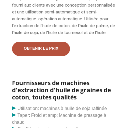
fourni aux clients avec une conception personnalisée
et une utilisation semi-automatique et semi-
automatique. opération automatique. Utilisée pour
l'extraction de l'huile de coton, de l'huile de palme, de
l'huile de soja, de l'huile de tournesol et de l'huile
d'arachide, la capacité de production de cette machine
est de 1 à 200 tonnes par jour. Cette machine à
OBTENIR LE PRIX
presser est une machine à vis qui peut presser les
graines et les noix en utilisant un. Vous offrant la
meilleure gamme de machines d'extraction d'huile de
graines de coton, de machines d'extraction d'huile de
maïs, de machines d'extraction d'huile en acier doux,
Fournisseurs de machines
de presses à huile de tournesol, d'usines d'extraction
d'extraction d'huile de graines de
d'huile et de machines d'extraction d'huile végétale
coton, toutes qualités
avec une efficacité et une efficacité optimales. livraison
dans les délais.
Utilisation: machines à huile de soja raffinée
Taper: Froid et amp; Machine de pressage à
chaud