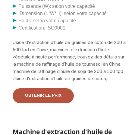
Puissance (W): selon votre capacité
Dimension (L*W*H): selon votre capacité
Poids: selon votre capacité
Certification: ISO9001
Usine d'extraction d'huile de graines de coton de 200 à
500 tpd en Chine, machines d'extraction d'huile
végétale à haute performance, trouvez des détails sur
la machine de raffinage d'huile de tournesol en Chine,
machine de raffinage d'huile de soja de 200 à 500 tpd
Usine d'extraction d'huile de graines de coton,
machines d'extraction d'huile végétale à haute
performance Performance - .. Bulkbuy 200-500tpd
OBTENIR LE PRIX
Usine d'extraction d'huile de graines de coton,
machines d'extraction d'huile végétale avec
comparaison de prix haute performance, obtenez une
usine d'extraction d'huile de graines de coton 200-
500tpd Chine, machines d'extraction d'huile végétale
Machine d'extraction d'huile de