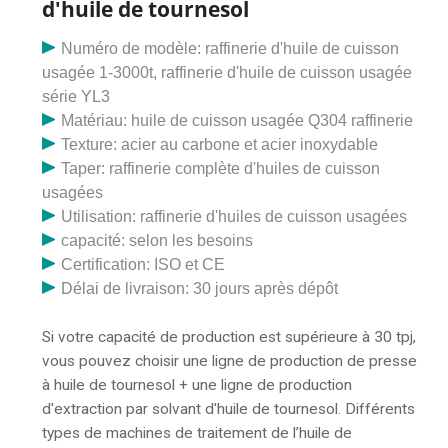
d'huile de tournesol
de production d'extraction par solvant d'huile de
tournesol. Différents types de transformation de l'huile
Numéro de modèle: raffinerie d'huile de cuisson
de tournesol
usagée 1-3000t, raffinerie d'huile de cuisson usagée
série YL3
Matériau: huile de cuisson usagée Q304 raffinerie
Texture: acier au carbone et acier inoxydable
Taper: raffinerie complète d'huiles de cuisson
usagées
Utilisation: raffinerie d'huiles de cuisson usagées
capacité: selon les besoins
Certification: ISO et CE
Délai de livraison: 30 jours après dépôt
Si votre capacité de production est supérieure à 30 tpj,
vous pouvez choisir une ligne de production de presse
à huile de tournesol + une ligne de production
d'extraction par solvant d'huile de tournesol. Différents
types de machines de traitement de l’huile de