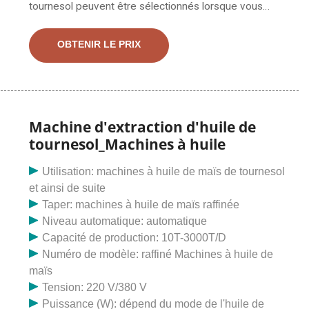
tournesol peuvent être sélectionnés lorsque vous
démarrez une entreprise de transformation de l’huile
de tournesol au Cameroun. L’activité de transformation
OBTENIR LE PRIX
de l’huile de tournesol au Cameroun est florissante. Si
tu veux commencer. Pour le traitement de l'huile de
tournesol à petite échelle avec une capacité d'entrée
inférieure à 20 tonnes par jour, un ensemble complet
de machines de traitement de l'huile de tournesol
Machine d'extraction d'huile de
comprend deux ateliers : un pressoir à huile de
tournesol_Machines à huile
tournesol et un raffinage de l'huile de tournesol.
Utilisation: machines à huile de maïs de tournesol
et ainsi de suite
Taper: machines à huile de maïs raffinée
Niveau automatique: automatique
Capacité de production: 10T-3000T/D
Numéro de modèle: raffiné Machines à huile de
maïs
Tension: 220 V/380 V
Puissance (W): dépend du mode de l'huile de