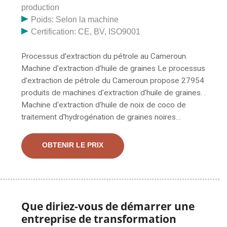
production
Poids: Selon la machine
Certification: CE, BV, ISO9001
Processus d'extraction du pétrole au Cameroun.
Machine d'extraction d'huile de graines Le processus
d'extraction de pétrole du Cameroun propose 27954
produits de machines d'extraction d'huile de graines. .
Machine d'extraction d'huile de noix de coco de
traitement d'hydrogénation de graines noires
d'expulseur de presse à froid. Machine d'extraction
d'huile de graines de tournesol 6YL-68 par Kirdi au
OBTENIR LE PRIX
Cameroun. Obtenez le prix. Le coût de la machine à
huile de tournesol est très faible. Si votre capacité de
production est de 10 à 20 tpj, vous pouvez choisir une
ligne de production de presse à huile de tournesol à
petite échelle ; Si votre capacité de production est
Que diriez-vous de démarrer une
supérieure à 30 tpj, vous pouvez choisir une ligne de
entreprise de transformation
production de presse à huile de tournesol + une ligne