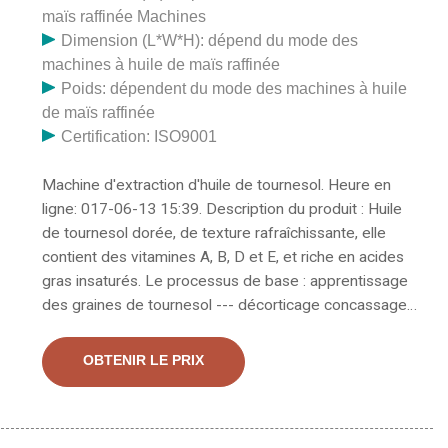
maïs raffinée Machines
Dimension (L*W*H): dépend du mode des
machines à huile de maïs raffinée
Poids: dépendent du mode des machines à huile
de maïs raffinée
Certification: ISO9001
Machine d'extraction d'huile de tournesol. Heure en
ligne: 017-06-13 15:39. Description du produit : Huile
de tournesol dorée, de texture rafraîchissante, elle
contient des vitamines A, B, D et E, et riche en acides
gras insaturés. Le processus de base : apprentissage
des graines de tournesol --- décorticage concassage -
-- cuisson pré-pressage --- extraction de l'huile de
tournesol par solvant.... Trouvez ici les détails des prix
OBTENIR LE PRIX
en ligne des entreprises vendant des presses à huile
de tournesol. Obtenez des informations sur les
fournisseurs, les fabricants, les exportateurs et les