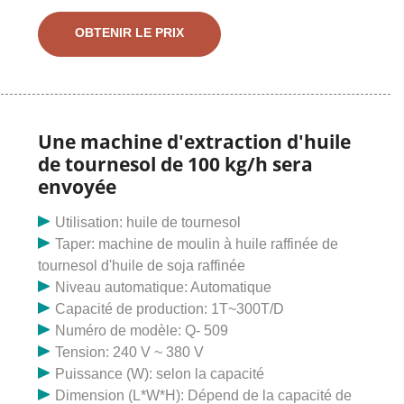
pétrole au Cameroun. Machine d'extraction d'huile de
graines Le processus d'extraction de pétrole du
OBTENIR LE PRIX
Cameroun propose 27954 produits de machines
d'extraction d'huile de graines. . Machine d'extraction
d'huile de noix de coco de traitement d'hydrogénation
de graines noires d'expulseur de presse à froid.
Machine d'extraction d'huile de graines de tournesol
Une machine d'extraction d'huile
6YL-68 par Kirdi au Cameroun. Obtenir le prix
de tournesol de 100 kg/h sera
envoyée
Utilisation: huile de tournesol
Taper: machine de moulin à huile raffinée de
tournesol d'huile de soja raffinée
Niveau automatique: Automatique
Capacité de production: 1T~300T/D
Numéro de modèle: Q- 509
Tension: 240 V ~ 380 V
Puissance (W): selon la capacité
Dimension (L*W*H): Dépend de la capacité de