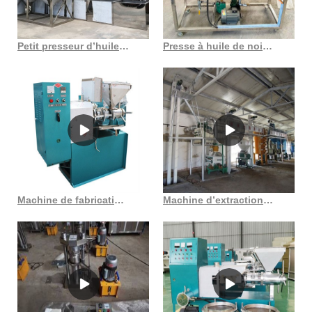
Petit presseur d’huile d’arachide à vis, meilleure vente, extrait d’huile végétale au Cameroun
Presse à huile de noix, machine d’extraction d’huile de ricin au Togo
Machine de fabrication d’huile hydraulique pressée à froid pour noix au Maroc
Machine d’extraction d’huile de sésame, petite usine, fabrication d’huile au Gabon