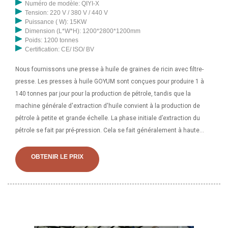
Numéro de modèle: QIYI-X
Tension: 220 V / 380 V / 440 V
Puissance ( W): 15KW
Dimension (L*W*H): 1200*2800*1200mm
Poids: 1200 tonnes
Certification: CE/ ISO/ BV
Nous fournissons une presse à huile de graines de ricin avec filtre-
presse. Les presses à huile GOYUM sont conçues pour produire 1 à
140 tonnes par jour pour la production de pétrole, tandis que la
machine générale d'extraction d'huile convient à la production de
pétrole à petite et grande échelle. La phase initiale d’extraction du
pétrole se fait par pré-pression. Cela se fait généralement à haute
pression. Machine de presse à huile de ricin de graine noire de presse
à froid durable de type familial avec le prix le plus bas. 198 à 208 $ US
OBTENIR LE PRIX
/ ensemble. Obtenez le coût du transport. Calculer la marge. 1
commande minimum définie ; Délai de 7 à 10 jours ; Quantité (Set) : 1
à 1 2 et plus ; Prix FOB (USD) : 208,0 $ 198,0 $ ; Petites commandes :
acceptées. Renseignez-vous maintenant. Demander le dernier prix.
Détails du produit. Numéro de modèle : LTP-205-1. Nom de marque :