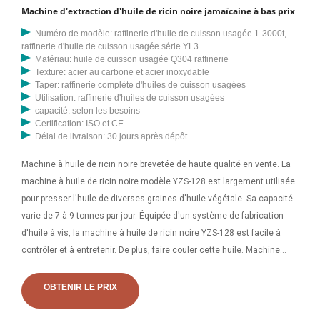
Machine d'extraction d'huile de ricin noire jamaïcaine à bas prix
Numéro de modèle: raffinerie d'huile de cuisson usagée 1-3000t,
raffinerie d'huile de cuisson usagée série YL3
Matériau: huile de cuisson usagée Q304 raffinerie
Texture: acier au carbone et acier inoxydable
Taper: raffinerie complète d'huiles de cuisson usagées
Utilisation: raffinerie d'huiles de cuisson usagées
capacité: selon les besoins
Certification: ISO et CE
Délai de livraison: 30 jours après dépôt
Machine à huile de ricin noire brevetée de haute qualité en vente. La
machine à huile de ricin noire modèle YZS-128 est largement utilisée
pour presser l'huile de diverses graines d'huile végétale. Sa capacité
varie de 7 à 9 tonnes par jour. Équipée d'un système de fabrication
d'huile à vis, la machine à huile de ricin noire YZS-128 est facile à
contrôler et à entretenir. De plus, faire couler cette huile. Machine
d’extraction d’huile de chanvre, machine d’extraction d’huile de
chanvre. Notre société propose 8 787 produits de machines
OBTENIR LE PRIX
d’extraction d’huile de chanvre. Environ 35 % d’entre eux sont des
pressoirs à huile, 29 % sont d’autres machines pharmaceutiques et