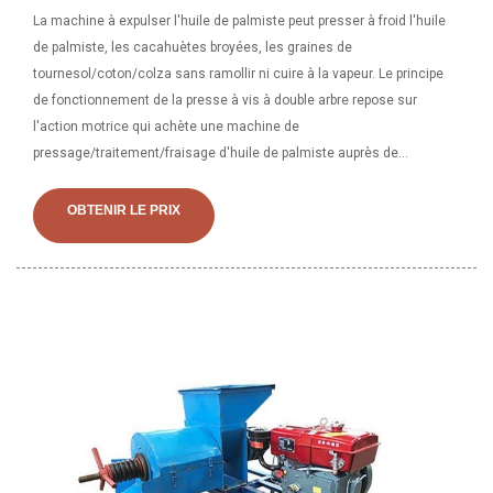
La machine à expulser l'huile de palmiste peut presser à froid l'huile
de palmiste, les cacahuètes broyées, les graines de
tournesol/coton/colza sans ramollir ni cuire à la vapeur. Le principe
de fonctionnement de la presse à vis à double arbre repose sur
l'action motrice qui achète une machine de
pressage/traitement/fraisage d'huile de palmiste auprès de
Guangxin, l'un des principaux fabricants de presses à vis pour huile de
palme en Chine. Cliquez ici pour en savoir plus sur le processus
OBTENIR LE PRIX
d'extraction de l'huile de palme. 30+ ans' expérience. Convient à la
machine de presse à huile de palmiste de Chine, Annuaire des
fournisseurs et des fabricants de machines de presse à huile de
palmiste de Chine - Source d'une large sélection de produits de
presse à huile de palmiste sur la presse à huile, la presse à chaud, la
presse plieuse de. Machine d'extraction d'huile de palmiste, fraiseuse
d'huile de palme, fraiseuse d'huile au Sénégal fabricant / fournisseur
en Chine, offrant une petite presse à huile 6yl, une petite presse à
froid, une machine d'extraction d'huile de noix de coco, un produit
aérosol entièrement automatique NF 1000, une machine d'extraction