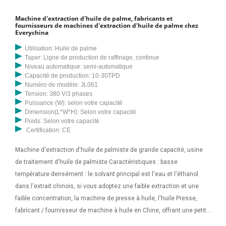
machines, de grossistes et d'usines le 2023/09/ 05&&La presse à
Machine d'extraction d'huile de palme, fabricants et
huile peut également être appelée extracteur d'huile de graines,
fournisseurs de machines d'extraction d'huile de palme chez
Everychina
presse à huile d'arachide, presse à huile de sésame, presse à huile
de palme, presse à huile hydraulique, etc. Ce type de machine
Utilisation: Huile de palme
Taper: Ligne de production de raffinage, continue
d'extraction d'huile est un système hydraulique spécial
Niveau automatique: semi-automatique
Capacité de production: 10-30TPD
Numéro de modèle: JL061
Tension: 380 V/3 phases
Puissance (W): selon votre capacité
Dimension(L*W*H): Selon votre capacité
Poids: Selon votre capacité
Certification: CE
Machine d'extraction d'huile de palmiste de grande capacité, usine
de traitement d'huile de palmiste Caractéristiques : basse
température densément : le solvant principal est l'eau et l'éthanol
dans l'extrait chinois, si vous adoptez une faible extraction et une
faible concentration, la machine de presse à huile, l'huile Presse,
fabricant / fournisseur de machine à huile en Chine, offrant une petite
presse d'extraction d'huile de palmiste 6yl-130, une presse à huile de