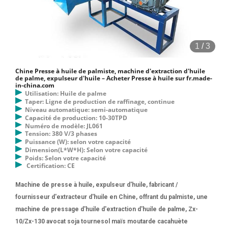
de plantes à pression froide - ColdPressTech COLD PRESSE
D'EXTRACTION D'HUILE, MACHINE À HUILE DE PLANTES ET DE NOIX
BIODIESEL NF 1000 . NF 1000 fournirait une capacité suffisante pour
traiter plus de 100 types différents de graines dans une machine
1
/
3
d'extraction d'huile de palme stable. Vente en gros, machine
d'extraction Lingfine propose 14 162 produits de machines
Chine Presse à huile de palmiste, machine d'extraction d'huile
d'extraction d'huile de palme. Environ 93 % d'entre eux sont des
de palme, expulseur d'huile – Acheter Presse à huile sur fr.made-
in-china.com
pressoirs à huile, 1 % sont des équipements de séparation et 1 % sont
Utilisation: Huile de palme
d'autres machines pharmaceutiques. Un large
Taper: Ligne de production de raffinage, continue
Niveau automatique: semi-automatique
Capacité de production: 10-30TPD
Numéro de modèle: JL061
Tension: 380 V/3 phases
Puissance (W): selon votre capacité
Dimension(L*W*H): Selon votre capacité
Poids: Selon votre capacité
Certification: CE
Machine de presse à huile, expulseur d'huile, fabricant /
fournisseur d'extracteur d'huile en Chine, offrant du palmiste, une
machine de pressage d'huile d'extraction d'huile de palme, Zx-
10/Zx-130 avocat soja tournesol maïs moutarde cacahuète