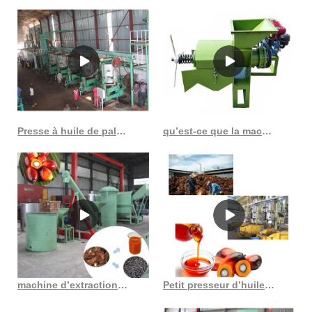
d’expulseurs d’huile de palmiste de haute qualité sur Alibaba. Presse
à huile froide à petite échelle Cette presse à huile adaptée au
pressage à froid et à chaud adopte le principe de compression
progressive en plusieurs étapes pour augmenter rapidement la
pression dans le baril et maximiser ainsi le débit d'huile. Le taux de
production d'huile est une presse à huile froide à double vis. Nos
presses à huile à vis sont capables de traiter une variété de graines
et de noix telles que les graines de ricin, la noix de coco/coprah, les
Presse à huile de palmiste à Anyang Anyang meilleur
qu’est-ce que la machine d’extraction d’huile de palme hydrogénée
graines de coton, les arachides/arachides/noix de terre, les graines
de tournesol, le jatropha. /p>
machine d’extraction d’huile de palmiste à haute efficacité au Cameroun
Petit presseur d’huile de soja, tournesol, sésame, graines de coton, palmier kemel