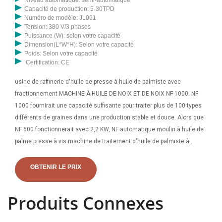
Capacité de production: 5-30TPD
Numéro de modèle: JL061
Tension: 380 V/3 phases
Puissance (W): selon votre capacité
Dimension(L*W*H): Selon votre capacité
Poids: Selon votre capacité
Certification: CE
usine de raffinerie d'huile de presse à huile de palmiste avec
fractionnement MACHINE À HUILE DE NOIX ET DE NOIX NF 1000. NF
1000 fournirait une capacité suffisante pour traiter plus de 100 types
différents de graines dans une production stable et douce. Alors que
NF 600 fonctionnerait avec 2,2 KW, NF automatique moulin à huile de
palme presse à vis machine de traitement d'huile de palmiste à
usage domestique mini extracteur d'huile à vis de chanvre soja avec
filtre machine de presse à huile de graines de baobab processus
OBTENIR LE PRIX
d'extraction d'huile de solvant de graines de lin. Alibaba propose 549
fournisseurs d’expulseurs d’huile de palmiste et des fabricants,
Produits Connexes
distributeurs, usines et entreprises d’expulseurs d’huile de palmiste. Il
existe 236 OEM, 223 ODM, 70 auto-brevets. Trouvez des fournisseurs