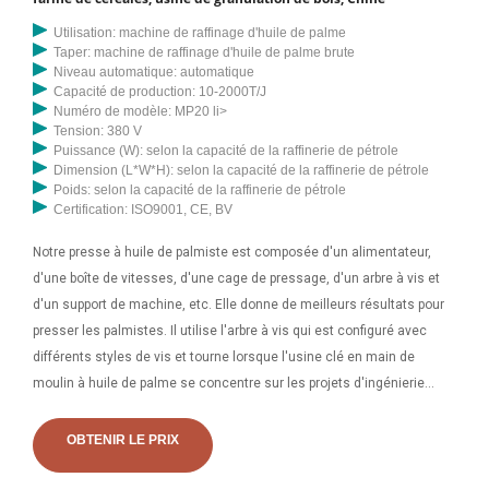
notre unité de fabrication de pointe. Ces machines d'extraction
d'huile de palmiste sont fabriquées en Haïti avec
Utilisation: machine de raffinage d'huile de palme
Taper: machine de raffinage d'huile de palme brute
Niveau automatique: automatique
Capacité de production: 10-2000T/J
Numéro de modèle: MP20 li>
Tension: 380 V
Puissance (W): selon la capacité de la raffinerie de pétrole
Dimension (L*W*H): selon la capacité de la raffinerie de pétrole
Poids: selon la capacité de la raffinerie de pétrole
Certification: ISO9001, CE, BV
Notre presse à huile de palmiste est composée d'un alimentateur,
d'une boîte de vitesses, d'une cage de pressage, d'un arbre à vis et
d'un support de machine, etc. Elle donne de meilleurs résultats pour
presser les palmistes. Il utilise l'arbre à vis qui est configuré avec
différents styles de vis et tourne lorsque l'usine clé en main de
moulin à huile de palme se concentre sur les projets d'ingénierie
d'huile de presse de fruits de palme (FFB) de 2-120 T/H d'usine de
presse à huile de fruit de palme fraîche et d'huile de palmiste. usine
OBTENIR LE PRIX
d'extraction, huile de palme et amp; usine de raffinerie d'huile de
palmiste avec mécanique et amp; Machine de presse à huile,