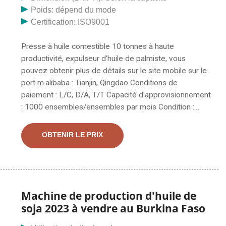
chaleur et broyée.1. Structure compacte et solide et
Poids: dépend du mode
opération facile; 2.Contrôle automatique 05/04/2023 ·
Certification: ISO9001
Ces expulseurs d'huile fabriqués par notre société
conviennent au pressage de nombreux types d'huile
Presse à huile comestible 10 tonnes à haute
végétale, telles que les graines de colza, les graines
productivité, expulseur d'huile de palmiste, vous
de coton, le soja, les arachides décortiquées, les
pouvez obtenir plus de détails sur le site mobile sur le
graines de lin, les graines de tournesol et de palmiste,
port m.alibaba : Tianjin, Qingdao Conditions de
etc. .Il a une conception avancée, pratique
paiement : L/C, D/A, T/T Capacité d'approvisionnement
: 1000 ensembles/ensembles par mois Condition :
Notre presse à huile en spirale de la série YZYX120
convient pour presser l'huile végétale de colza, de
OBTENIR LE PRIX
coton, de soja, d'arachide décortiquée, de graines de
lin, de graines d'huile d'abrasin, de graines de tournesol
et de palmiste, etc. caractère de petit investissement,
presse à huile, presse à huile en spirale, fabricant /
fournisseur de presse à huile en spirale de haute
Machine de production d'huile de
qualité en Chine, offrant une bonne presse
soja 2023 à vendre au Burkina Faso
automatique à micro-huile de noix de coco de Côte