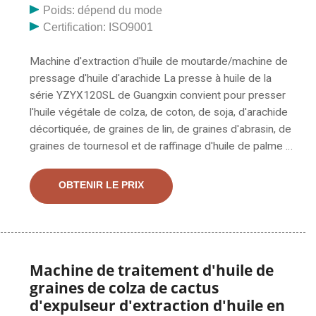
exportateur à Okchem. Caractéristiques principales
Poids: dépend du mode
Nom : Machine automatique d'extraction d'huile de
Certification: ISO9001
moutarde, machine automatique d'extraction d'huile de
moutarde, presse à huile de palme, machine
Machine d'extraction d'huile de moutarde/machine de
d'extraction d'huile de noix de coco, presse à huile du
pressage d'huile d'arachide La presse à huile de la
fournisseur ou du fabricant de presseurs d'huile-
série YZYX120SL de Guangxin convient pour presser
Mianyang Guangxin Import & Exporter
l'huile végétale de colza, de coton, de soja, d'arachide
décortiquée, de graines de lin, de graines d'abrasin, de
graines de tournesol et de raffinage d'huile de palme à
petite échelle machines en Haïti machine de test
d'extraction d'huile de palme mini machines à huile de
OBTENIR LE PRIX
palme raffinée Le processus d'organigramme de la
machine de traitement de l'huile de palme FFB (bottes
de fruits de palme) - Stérilisation - Thershing -
Digestation - Pressage - Clarifier la machine de
fabrication d'huile de tournesol Expulseur d'huile de
Machine de traitement d'huile de
canola machine de pressage d'huile Capacité 9 à 11
graines de colza de cactus
tonnes par jour La presse à huile en spirale de la série
d'expulseur d'extraction d'huile en
YZYX140 YZYX140 convient pour presser l'huile