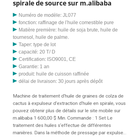
spirale de source sur m.alibaba
végétale de colza, de coton, de soja, d'arachide
décortiquée et de lin. 30/4/2023 · Acheter 100 tpd
Numéro de modèle: JL077
produits de vente chaude machine de presse à huile
fonction: raffinage de l'huile comestible pure
de palme en. Extrait des prix des machines de moulin à
Matière première: huile de soja brute, huile de
huile de tournesol de 100 tpd. Machine d'extraction
tournesol, huile de palme.
d'huile de colza de 100 t/j en Côte d'Ivoire. utilisez une
Taper: type de lot
presse à huile de colza de 20 tpd à Dubaï High.
capacité: 20 T/ D
L'expulseur d'huile à vis de 20 à 100 TPD est pressé à
Certification: ISO9001, CE
froid et pressé à froid. Équipement de production
Garantie: 1 an
d'expulseurs d'huile - Scott Tech Scott Tech USA
produit: huile de cuisson raffinée
propose une variété de tailles d'expulseurs par
délai de livraison: 30 jours après dépôt
pression à froid, ainsi que d'autres équipements
impliqués dans le processus de production d'huile ;
Machine de traitement d'huile de graines de colza de
des séchoirs, conditionneurs de graines, extrudeuses,
cactus à expulseur d'extraction d'huile en spirale, vous
filtres. Une grande variété d'options de machines à
pouvez obtenir plus de détails sur le site mobile sur
presser l'huile s'offre à vous. Il existe 1 967
m.alibaba 1 600,00 $ Min. Commande : 1 Set Le
fournisseurs de machines à presser l'huile
traitement des huiles s'effectue de différentes
principalement situés en Démocratie du Congo. Les
manières. Dans la méthode de pressage par expulseur,