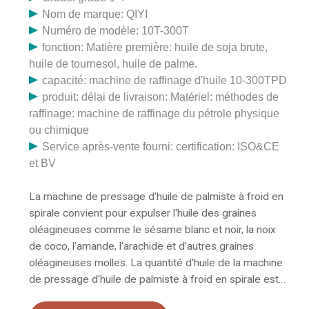
Nom de marque: QIYI
Numéro de modèle: 10T-300T
fonction: Matière première: huile de soja brute,
huile de tournesol, huile de palme.
capacité: machine de raffinage d'huile 10-300TPD
produit: délai de livraison: Matériel: méthodes de
raffinage: machine de raffinage du pétrole physique
ou chimique
Service après-vente fourni: certification: ISO&CE
et BV
La machine de pressage d'huile de palmiste à froid en
spirale convient pour expulser l'huile des graines
oléagineuses comme le sésame blanc et noir, la noix
de coco, l'amande, l'arachide et d'autres graines
oléagineuses molles. La quantité d'huile de la machine
de pressage d'huile de palmiste à froid en spirale est
inférieure à celle de la Chine. Machine de presse à