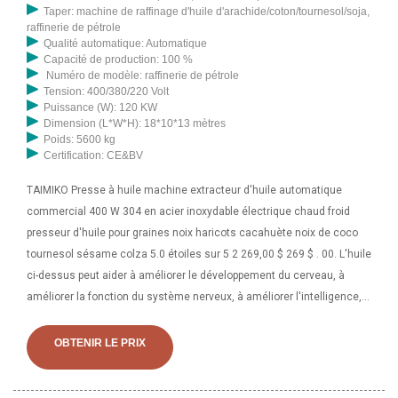
Taper: machine de raffinage d'huile d'arachide/coton/tournesol/soja,
raffinerie de pétrole
Qualité automatique: Automatique
Capacité de production: 100 %
Numéro de modèle: raffinerie de pétrole
Tension: 400/380/220 Volt
Puissance (W): 120 KW
Dimension (L*W*H): 18*10*13 mètres
Poids: 5600 kg
Certification: CE&BV
TAIMIKO Presse à huile machine extracteur d'huile automatique
commercial 400 W 304 en acier inoxydable électrique chaud froid
presseur d'huile pour graines noix haricots cacahuète noix de coco
tournesol sésame colza 5.0 étoiles sur 5 2 269,00 $ 269 $ . 00. L'huile
ci-dessus peut aider à améliorer le développement du cerveau, à
améliorer la fonction du système nerveux, à améliorer l'intelligence,
la vue et à améliorer la santé du corps en grandissant. 3. Pour les
femmes enceintes ----- l'huile d'arachide, l'huile de noyau de noix
OBTENIR LE PRIX
L'huile d'arachide et l'huile de noyau de noix peuvent améliorer
l'intelligence des enfants, améliorer le développement du cerveau,