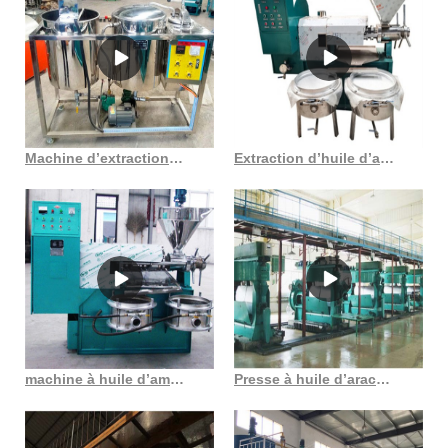
Machine d’extraction d’huile de noix de coco philippine, machine à huile froide à vis
Extraction d’huile d’abrasin de machine d’extraction d’huile d’eucalyptus de haute qualité
machine à huile d’amande bio et raffinée au Cameroun
Presse à huile d’arachide presse à huile à vis intégrée pour le pressage à froid