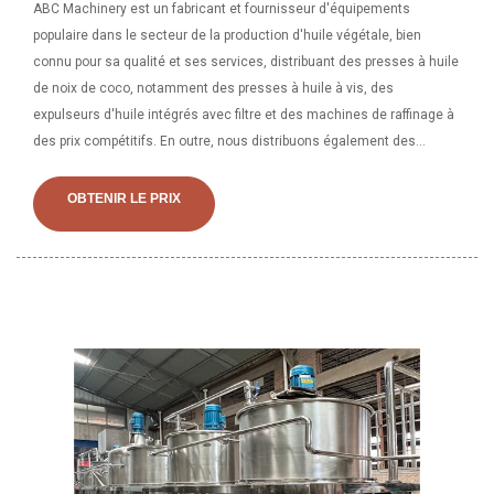
ABC Machinery est un fabricant et fournisseur d'équipements
populaire dans le secteur de la production d'huile végétale, bien
connu pour sa qualité et ses services, distribuant des presses à huile
de noix de coco, notamment des presses à huile à vis, des
expulseurs d'huile intégrés avec filtre et des machines de raffinage à
des prix compétitifs. En outre, nous distribuons également des
solutions de projet clé en main pour une usine complète de
production d'huile de noix de coco. Cette unité de machine à huile de
OBTENIR LE PRIX
noix de coco est une vente chaude ces dernières années, en
particulier pour les entreprises de fabrication d'huile comestible à
petite échelle. Il s'agit d'un ensemble de machines de production
d'huile semi-automatique qui se connecte chaque équipement de
traitement de la noix de coco, y compris une tamiseuse, un cuiseur,
une presse et un filtre à huile et des convoyeurs. Il s'agit d'une unité
d'assemblage efficace pour extraire l'huile de noix de coco du coprah.