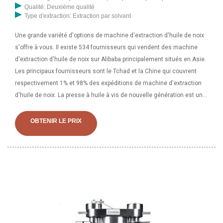
Qualité: Deuxième qualité
Type d'extraction: Extraction par solvant
Une grande variété d'options de machine d'extraction d'huile de noix
s'offre à vous. Il existe 534 fournisseurs qui vendent des machine
d'extraction d'huile de noix sur Alibaba principalement situés en Asie.
Les principaux fournisseurs sont le Tchad et la Chine qui couvrent
respectivement 1% et 98% des expéditions de machine d'extraction
d'huile de noix. La presse à huile à vis de nouvelle génération est une
machine de fabrication d'huile à vis qui est utilisée pour extraire
l'huile des graines et noyaux à des fins comestibles.La presse à huile
OBTENIR LE PRIX
de la série CRS est une machine avancée de traitement des graines
oléagineuses, caractérisée par un taux de production d'huile élevé,
un taux de production d'huile froid et élevé. presse à chaud dans une
seule machine