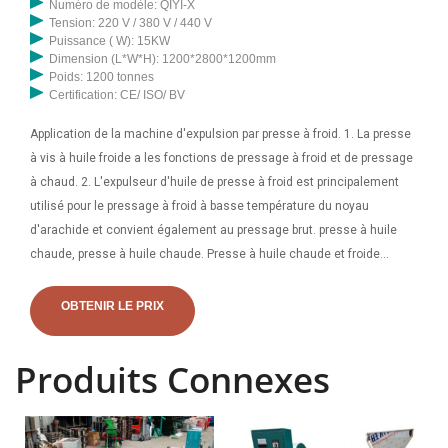
Numéro de modèle: QIYI-X
Tension: 220 V / 380 V / 440 V
Puissance ( W): 15KW
Dimension (L*W*H): 1200*2800*1200mm
Poids: 1200 tonnes
Certification: CE/ ISO/ BV
Application de la machine d'expulsion par presse à froid. 1. La presse
à vis à huile froide a les fonctions de pressage à froid et de pressage
à chaud. 2. L'expulseur d'huile de presse à froid est principalement
utilisé pour le pressage à froid à basse température du noyau
d'arachide et convient également au pressage brut. presse à huile
chaude, presse à huile chaude. Presse à huile chaude et froide
automatique pour machine à huile d'olive, de noix de coco, de
tournesol, d'amande et de sésame de haute qualité à bas prix 1 000 $
OBTENIR LE PRIX
US - 10 000 $ / ensemble 1 ensemble (commande minimale) 10 ANS
Zhengzhou Huahong Machinery Equipment Co., Ltd...
Produits Connexes