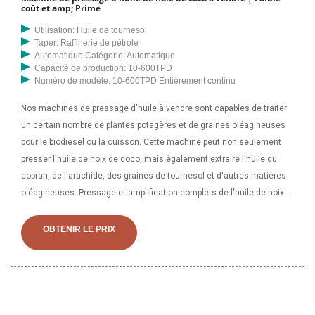
coût et amp; Prime
Utilisation: Huile de tournesol
Taper: Raffinerie de pétrole
Automatique Catégorie: Automatique
Capacité de production: 10-600TPD
Numéro de modèle: 10-600TPD Entièrement continu
Nos machines de pressage d'huile à vendre sont capables de traiter
un certain nombre de plantes potagères et de graines oléagineuses
pour le biodiesel ou la cuisson. Cette machine peut non seulement
presser l'huile de noix de coco, mais également extraire l'huile du
coprah, de l'arachide, des graines de tournesol et d'autres matières
oléagineuses. Pressage et amplification complets de l'huile de noix
de coco Machine de raffinage. Machine d'extraction d'huile de noix de
coco à petite échelle en acier inoxydable/équipement de presse à
OBTENIR LE PRIX
huile de sésame d'arachide d'olive, trouvez des détails complets sur
la machine d'extraction d'huile de noix de coco à petite échelle en
acier inoxydable/équipement de presse à huile de sésame d'arachide
d'olive, presseurs d'huile, machine de pressage d'huile de noix de
coco, machine de presse à huile des presseurs d'huile Fournisseur