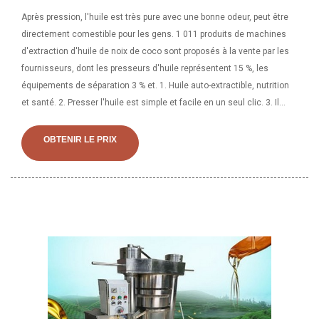
Après pression, l'huile est très pure avec une bonne odeur, peut être
directement comestible pour les gens. 1 011 produits de machines
d'extraction d'huile de noix de coco sont proposés à la vente par les
fournisseurs, dont les presseurs d'huile représentent 15 %, les
équipements de séparation 3 % et. 1. Huile auto-extractible, nutrition
et santé. 2. Presser l'huile est simple et facile en un seul clic. 3. Il
existe de nombreux choix de matières premières, l’achat est donc
rapide et pratique. 4. Aspect acier inoxydable, épais et durable. 5. Le
OBTENIR LE PRIX
cylindre de compression et la tige de compression sont