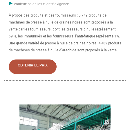
couleur: selon les clients' exigence
À propos des produits et des fournisseurs : 5 749 produits de
machines de presse à huile de graines noires sont proposés à la
vente par les fournisseurs, dont les presseurs d'huile représentent
69 %, les immunisés et les fournisseurs. l'anti-fatigue représente 1%.
Une grande variété de presse à huile de graines noires. 4 409 produits
de machines de presse à huile d'arachide sont proposés à la vente
par les fournisseurs, parmi lesquels les presses à huile représentent
98 % et les équipements de filtre-presse représentent 1 %. Une large
OBTENIR LE PRIX
gamme d'options de presse à huile d'arachide s'offre à vous,