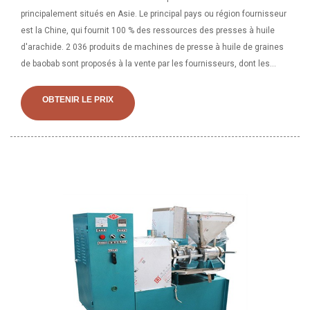
principalement situés en Asie. Le principal pays ou région fournisseur
est la Chine, qui fournit 100 % des ressources des presses à huile
d'arachide. 2 036 produits de machines de presse à huile de graines
de baobab sont proposés à la vente par les fournisseurs, dont les
presses à huile représentent 21 %. Une large gamme d'options de
presse à huile de graines de baobab s'offre à vous comme des 1 an,
OBTENIR LE PRIX
des 3 ans et des 5