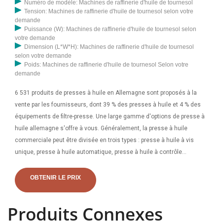
Numéro de modèle: Machines de raffinerie d'huile de tournesol
Tension: Machines de raffinerie d'huile de tournesol selon votre
demande
Puissance (W): Machines de raffinerie d'huile de tournesol selon
votre demande
Dimension (L*W*H): Machines de raffinerie d'huile de tournesol
selon votre demande
Poids: Machines de raffinerie d'huile de tournesol Selon votre
demande
6 531 produits de presses à huile en Allemagne sont proposés à la
vente par les fournisseurs, dont 39 % des presses à huile et 4 % des
équipements de filtre-presse. Une large gamme d'options de presse à
huile allemagne s'offre à vous. Généralement, la presse à huile
commerciale peut être divisée en trois types : presse à huile à vis
unique, presse à huile automatique, presse à huile à contrôle
automatique de la température. Toutes les presses à huile
commerciales extraient l'huile des graines prétraitées par
OBTENIR LE PRIX
Produits Connexes