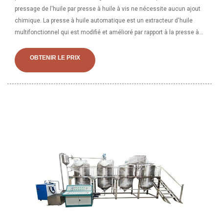
pressage de l'huile par presse à huile à vis ne nécessite aucun ajout
chimique. La presse à huile automatique est un extracteur d'huile
multifonctionnel qui est modifié et amélioré par rapport à la presse à
huile à vis traditionnelle. Le processus principal de pressage de l’huile
est entièrement automatique. Par conséquent, lorsque la matière
OBTENIR LE PRIX
première est chargée dans la machine