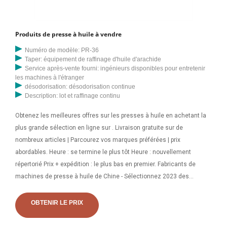
Produits de presse à huile à vendre
Numéro de modèle: PR-36
Taper: équipement de raffinage d'huile d'arachide
Service après-vente fourni: ingénieurs disponibles pour entretenir
les machines à l'étranger
désodorisation: désodorisation continue
Description: lot et raffinage continu
Obtenez les meilleures offres sur les presses à huile en achetant la
plus grande sélection en ligne sur . Livraison gratuite sur de
nombreux articles | Parcourez vos marques préférées | prix
abordables. Heure : se termine le plus tôt Heure : nouvellement
répertorié Prix + expédition : le plus bas en premier. Fabricants de
machines de presse à huile de Chine - Sélectionnez 2023 des
produits de machines de presse à huile de haute qualité au meilleur
prix auprès de fabricants chinois certifiés de machines de presse, de
OBTENIR LE PRIX
fournisseurs de machines alimentaires, de grossistes et d'usines.