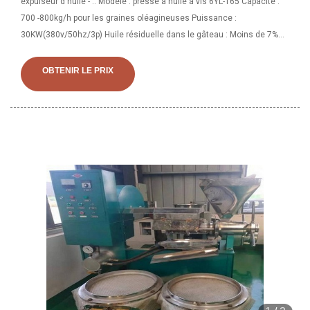
expulseur d'huile - .. Modèle : presse à huile à vis 6YL-165 Capacité :
700 -800kg/h pour les graines oléagineuses Puissance :
30KW(380v/50hz/3p) Huile résiduelle dans le gâteau : Moins de 7%
Taille : 2150x680x890mm Poids : 1300KG Différents modèles de
presse à huile
OBTENIR LE PRIX