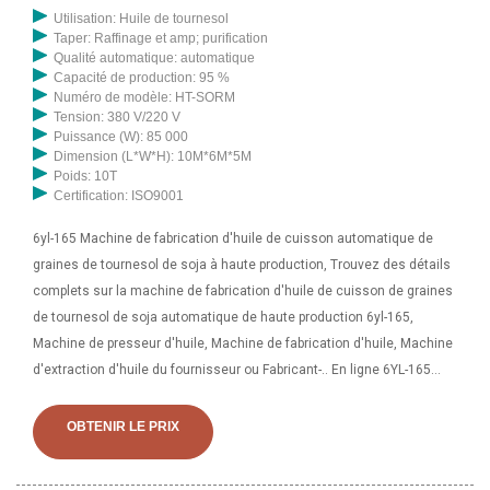
Utilisation: Huile de tournesol
Taper: Raffinage et amp; purification
Qualité automatique: automatique
Capacité de production: 95 %
Numéro de modèle: HT-SORM
Tension: 380 V/220 V
Puissance (W): 85 000
Dimension (L*W*H): 10M*6M*5M
Poids: 10T
Certification: ISO9001
6yl-165 Machine de fabrication d'huile de cuisson automatique de
graines de tournesol de soja à haute production, Trouvez des détails
complets sur la machine de fabrication d'huile de cuisson de graines
de tournesol de soja automatique de haute production 6yl-165,
Machine de presseur d'huile, Machine de fabrication d'huile, Machine
d'extraction d'huile du fournisseur ou Fabricant-.. En ligne 6YL-165
Machine d'extraction d'huile de graines de moringa largement
adaptée Shandong Leader Machinery Expert.Plus de choix. 6YL-165
OBTENIR LE PRIX
Machine d'extraction d'huile de graines de moringa largement
adaptée