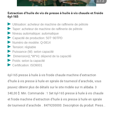
1
/
3
Extraction d'huile de vis de presse à huile à vis chaude et froide
6yl-165
Utilisation: acheteur de machine de raffinerie de pétrole
Taper: acheteur de machine de raffinerie de pétrole
Niveau automatique: automatique
Capacité de production: 50T~90TPD
Numéro de modèle: Q-0814
Tension: réglable
Puissance (W): selon capacité
Dimension(L*W*H): dépend de la capacité
Poids: selon la capacité
Certification: ISO9001
6yl-165 presse à huile à vis froide chaude machine d'extraction
d'huile à vis presse à huile en spirale de tournesol d'arachide, vous
pouvez obtenir plus de détails sur le site mobile sur m.alibaba. 3
340,00 $. Min. Commande : 1 Set 6yl-165 presse à huile à vis chaude
et froide machine d'extraction d'huile à vis presse à huile en spirale
de tournesol d'arachide .. 8479200000. Description du produit. Presse
à expulser d'huile végétale plus grande (6YL-165) Ensemble, nous