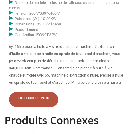
Numéro de modèle: industrie de raffinage du pétrole de jatropha
curcas
Tension: 200 V/380 V/400 V
Puissance (W ): 10-80KW
Dimension (L*W*H): dépend
Poids: dépend
Certification: ISO&CE&BV
6yl-165 presse à huile à vis froide chaude machine d'extraction
d'huile à vis presse à huile en spirale de tournesol d'arachide, vous
pouvez obtenir plus de détails sur le site mobile sur m.alibaba. 3
340,00 $. Min. Commande : 1 ensemble de presse à huile à vis
chaude et froide 6yl-165, machine d'extraction d'huile, presse à huile
en spirale de tournesol et d'arachide. Principe de la presse à huile à
vis automatique 6YL-165. Traiter une bonne huile dans la chambre de
pressage, sous la poussée de l'arbre à vis, pour avoir une presse
OBTENIR LE PRIX
d'extrusion, un embryon dans un embryon de matériau, un embryon
dans la chambre de pressage, un matériau et un énorme frottement
Produits Connexes
avec l'axe de la vis, en raison du diamètre de la racine du presse-
agrumes, il y a un élargissement progressif, l'arbre de la vis se réduit
progressivement, donc lorsque le presse-agrumes tourne