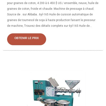
pour graines de coton, 4 200 à 6 450 $ US / ensemble, neuve, huile de
graines de coton, froide et chaude. Machine de pressage à chaud.
Source de . sur Alibaba.. 6yl-165 Huile de cuisson automatique de
graines de tournesol de soja à haute production faisant le presseur
de machine, Trouvez des détails complets sur 6yl-165 Huile de
cuisson automatique de graines de tournesol de soja à haute
production faisant le presseur de machine, Machine de presseur
OBTENIR LE PRIX
d'huile, Machine de fabrication d'huile, Machine d'extraction d'huile
de Fournisseur ou Fabricant-.