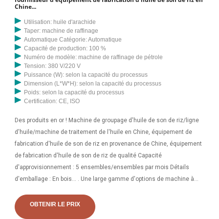
Chine...
Utilisation: huile d'arachide
Taper: machine de raffinage
Automatique Catégorie: Automatique
Capacité de production: 100 %
Numéro de modèle: machine de raffinage de pétrole
Tension: 380 V/220 V
Puissance (W): selon la capacité du processus
Dimension (L*W*H): selon la capacité du processus
Poids: selon la capacité du processus
Certification: CE, ISO
Des produits en or ! Machine de groupage d'huile de son de riz/ligne
d'huile/machine de traitement de l'huile en Chine, équipement de
fabrication d'huile de son de riz en provenance de Chine, équipement
de fabrication d'huile de son de riz de qualité Capacité
d'approvisionnement : 5 ensembles/ensembles par mois Détails
d'emballage : En bois... . Une large gamme d'options de machine à
huile de son de riz s'offre à vous. Il existe 4 647 fournisseurs qui
vendent des machine à huile de son de riz sur Alibaba, principalement
OBTENIR LE PRIX
situés en Asie. Les principaux fournisseurs sont le Tchad, la Chine et