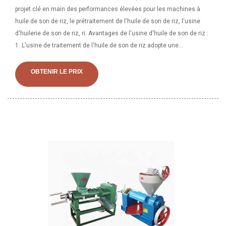
projet clé en main des performances élevées pour les machines à
huile de son de riz, le prétraitement de l'huile de son de riz, l'usine
d'huilerie de son de riz, ri. Avantages de l'usine d'huile de son de riz :
1. L'usine de traitement de l'huile de son de riz adopte une
technologie d'expansion, qui augmente l'efficacité de l'extraction,
réduit le taux d'huile résiduelle et améliore la qualité de l'huile
OBTENIR LE PRIX
extraite. 2.