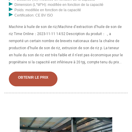
Dimension (L*W*H): modifiée en fonction de la capacité
Poids: modifiée en fonction de la capacité
Certification: CE BV ISO
Machine à huile de son de riz/Machine d'extraction d'huile de son de
riz Time Online：2023-11-11 14:52 Description du produit： ., a
remporté un certain nombre de brevets nationaux dans la chaîne de
production d'huile de son de riz, extrusion de son de riz p. La teneur
en huile du son de riz est très faible et il n'est pas économique pour le
propriétaire si la capacité est inférieure à 20 tpj, compte tenu du prix
de l'huile de son de riz, du coût de la machine et de l'usine. Donc
Henan fournit le plus petit
OBTENIR LE PRIX