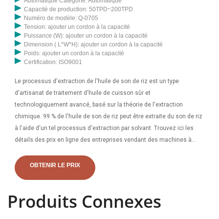
Automatique Catégorie: Automatique
Capacité de production: 50TPD~200TPD
Numéro de modèle: Q-0705
Tension: ajouter un cordon à la capacité
Puissance (W): ajouter un cordon à la capacité
Dimension ( L*W*H): ajouter un cordon à la capacité
Poids: ajouter un cordon à la capacité
Certification: ISO9001
Le processus d'extraction de l'huile de son de riz est un type
d'artisanat de traitement d'huile de cuisson sûr et
technologiquement avancé, basé sur la théorie de l'extraction
chimique. 99 % de l'huile de son de riz peut être extraite du son de riz
à l'aide d'un tel processus d'extraction par solvant. Trouvez ici les
détails des prix en ligne des entreprises vendant des machines à
huile de son de riz. Obtenez des informations sur les fournisseurs,
les fabricants, les exportateurs et les commerçants de Machine à
OBTENIR LE PRIX
huile de son de riz à acheter au Tchad. Shreeji Expeller Industries
Sahibjada Ajit Singh Nagar, Ludhiana
Produits Connexes