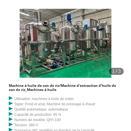
1
/
3
Machine à huile de son de riz/Machine d'extraction d'huile de
son de riz_Machines à huile
Utilisation: machines à huile de coton
Taper: Froid et amp; Machine de pressage à chaud
Qualité automatique: automatique
Capacité de production: 95 %
Numéro de modèle: QIYI-100
Tension: 380 V
Puissance (W): modifiée en fonction de la capacité