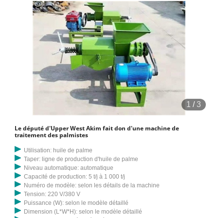
Comment fonctionne la machine de concassage des palmistes ? Le
broyeur de palmistes peut être utilisé par une seule personne, mais le
palmiste à broyer doit être transporté vers le broyeur (ou transporté
par un convoyeur) avant d'être broyé. En fonctionnement, allumez
d’abord l’interrupteur du moteur de la machine. La ligne de traitement
de raffinage de l’huile de palmiste adopte un raffinage physique
avancé et scientifique et un raffinage de réservoirs totalement en
acier inoxydable. L'huile de palmiste est une huile non siccative à
faible teneur en gomme, qui convient au raffinage physique. L'acide
1
/
3
gras est composé de 45 à 51 % d'acide laurique et de 13 à 25 %
d'acide de cardamome. L'huile de palmiste contient du savon de
Le député d'Upper West Akim fait don d'une machine de
qualité et une machine à filtre-presse à plaques alimentaires peut être
traitement des palmistes
utilisée pour filtrer les impuretés de l'huile de palmiste brute. Ce qui
Utilisation: huile de palme
précède est l'assemblage complet pour le traitement de l'huile de
Taper: ligne de production d'huile de palme
palmiste, qui peut être ajusté en fonction de la situation réelle de
Niveau automatique: automatique
Capacité de production: 5 t/j à 1 000 t/j
chaque client. La société Henan Doing est un fabricant professionnel
Numéro de modèle: selon les détails de la machine
de machines de traitement de l'huile de palmiste. Si vous en avez
Tension: 220 V/380 V
besoin, veuillez nous contacter. Les transformateurs d'amandes
Puissance (W): selon le modèle détaillé
Dimension (L*W*H): selon le modèle détaillé
doivent faire le tour des transformateurs d'huile de palme pendant la