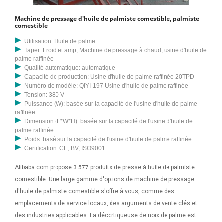
d'extraction d'huile de palmiste, également connue sous le nom
Machine de pressage d'huile de palmiste comestible, palmiste
d'expulseur d'huile de palmiste ou La machine de broyage des noyaux
comestible
de palme a été inventée pour augmenter la vitesse et la facilité de
Utilisation: Huile de palme
broyage des grains dans le cadre des étapes de prépressage pour
Taper: Froid et amp; Machine de pressage à chaud, usine d'huile de
l'extraction de l'huile de palme. Toutes nos machines de traitement
palme raffinée
Qualité automatique: automatique
d'huile de palmiste, l'équipement de base de l'usine de concassage
Capacité de production: Usine d'huile de palme raffinée 20TPD
de palmiste, répondent à la machine d'expulsion d'huile de palmiste
Numéro de modèle: QIYI-197 Usine d'huile de palme raffinée
qui consiste à utiliser un pressage mécanique pour extraire le pétrole
Tension: 380 V
Puissance (W): basée sur la capacité de l'usine d'huile de palme
brut des noyaux de palme. Différent des presses à huile courantes
raffinée
comme les graines d'arachide, de soja et de tournesol, cet expulseur
Dimension (L*W*H): basée sur la capacité de l'usine d'huile de
d'huile de palmiste est spécialement conçu pour presser les
palme raffinée
Poids: basé sur la capacité de l'usine d'huile de palme raffinée
palmistes.
Certification: CE, BV, ISO9001
Alibaba.com propose 3 577 produits de presse à huile de palmiste
comestible. Une large gamme d'options de machine de pressage
d'huile de palmiste comestible s'offre à vous, comme des
emplacements de service locaux, des arguments de vente clés et
des industries applicables. La décortiqueuse de noix de palme est