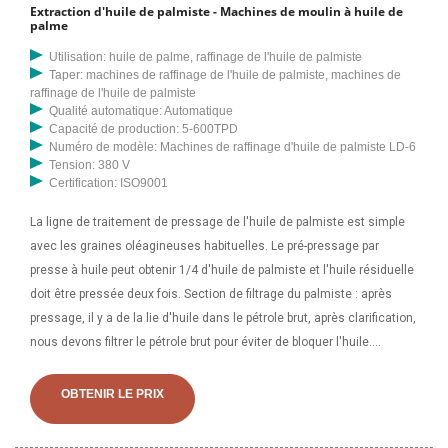
Extraction d'huile de palmiste - Machines de moulin à huile de
palmiste à petite échelle, la vidéo d'animation 3D de la machine de
palme
production d'huile de palmiste. veuillez laisser votre numéro de
Utilisation: huile de palme, raffinage de l'huile de palmiste
téléphone, nous vous répondrons dès que possible une fois que nous
Taper: machines de raffinage de l'huile de palmiste, machines de
aurons reçu votre message. Les grains nettoyés sont acheminés
raffinage de l'huile de palmiste
Qualité automatique: Automatique
vers une machine d'extraction d'huile de palmiste, composée d'un
Capacité de production: 5-600TPD
arbre principal et de vis sans fin, qui tourne dans un cylindre perforé
Numéro de modèle: Machines de raffinage d'huile de palmiste LD-6
fixe appelé cage ou baril. À mesure que l'arbre principal tourne, il y a
Tension: 380 V
Certification: ISO9001
une diminution de volume entraînant une pression dans la cage.
La ligne de traitement de pressage de l'huile de palmiste est simple
avec les graines oléagineuses habituelles. Le pré-pressage par
presse à huile peut obtenir 1/4 d'huile de palmiste et l'huile résiduelle
doit être pressée deux fois. Section de filtrage du palmiste : après
pressage, il y a de la lie d'huile dans le pétrole brut, après clarification,
nous devons filtrer le pétrole brut pour éviter de bloquer l'huile.
Machine professionnelle de traitement d'huile de palme, huile de
palme. Nous avons trois types de machines de raffinage d'huile de
OBTENIR LE PRIX
palme/palmiste qui peuvent être choisies : Machine de raffinage
d'huile de palme de type par lots adaptée aux petites capacités