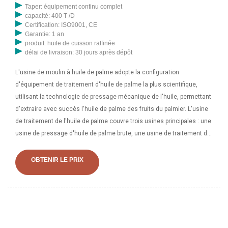
Taper: équipement continu complet
différentes machines d'extraction d'huile de palmiste, l'huile de
capacité: 400 T /D
palmiste. Machine de traitement d'huile de maïs brute Machine
Certification: ISO9001, CE
Garantie: 1 an
d'extraction d'huile de palmiste Nom du produit Mini presse à huile
produit: huile de cuisson raffinée
Capacité 2-6 kg/h Puissance du moteur 300-700W Puissance
délai de livraison: 30 jours après dépôt
nominale 700W Dimension 448*180*295mm Dimension d'emballage
L'usine de moulin à huile de palme adopte la configuration
570*290*355mm Poids net 10,5 kg Poids brut 13,5 kg Images
d'équipement de traitement d'huile de palme la plus scientifique,
détaillées
utilisant la technologie de pressage mécanique de l'huile, permettant
d'extraire avec succès l'huile de palme des fruits du palmier. L'usine
de traitement de l'huile de palme couvre trois usines principales : une
usine de pressage d'huile de palme brute, une usine de traitement de
l'eau et une usine d'alimentation électrique. Le député d'Upper West
Akim, Frederick Adom Obeng, a fait don d'une machine de traitement
OBTENIR LE PRIX
des palmistes à la Mepom Palm Oil Company dans la région de l'Est.
Ce don faisait partie de la célébration par le législateur de la Journée
internationale du travail avec ses électeurs. Depuis plusieurs années,
des méthodes de traitement des palmistes à forte intensité de main-
d'œuvre, qui sont [鈥 machines de traitement de l'huile de palme