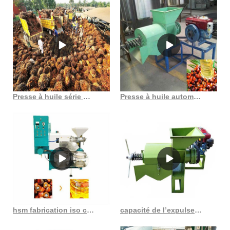
Presse à huile série modèle 6yl, presse à huile de soja, presse à huile de palmiste avec filtre
Presse à huile automatique, prix de gros, palmiers, canola pressé, grande liste
hsm fabrication iso ce grains presse à huile de palme usine d’extraction d’huile
capacité de l’expulseur automatique d’huile de palme : 15-18 t/j vk en Côte d’Ivoire