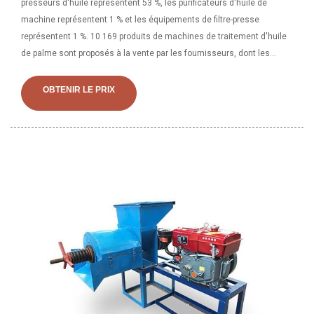
presseurs d'huile représentent 53 %, les purificateurs d'huile de
machine représentent 1 % et les équipements de filtre-presse
représentent 1 %. 10 169 produits de machines de traitement d'huile
de palme sont proposés à la vente par les fournisseurs, dont les
presseurs d'huile représentent 63 %, les équipements de séparation
représentent 1 % et les purificateurs d'huile de machine représentent
OBTENIR LE PRIX
1 %.