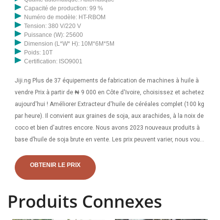
Capacité de production: 99 %
Numéro de modèle: HT-RBOM
Tension: 380 V/220 V
Puissance (W): 25600
Dimension (L*W* H): 10M*6M*5M
Poids: 10T
Certification: ISO9001
Jiji.ng Plus de 37 équipements de fabrication de machines à huile à
vendre Prix à partir de ₦ 9 000 en Côte d'Ivoire, choisissez et achetez
aujourd'hui ! Améliorer Extracteur d'huile de céréales complet (100 kg
par heure). Il convient aux graines de soja, aux arachides, à la noix de
coco et bien d'autres encore. Nous avons 2023 nouveaux produits à
base d’huile de soja brute en vente. Les prix peuvent varier, nous vous
conseillons donc de faire une recherche sur le prix du pétrole brut, le
prix de l'huile de tournesol, le prix de l'huile comestible brute pour
OBTENIR LE PRIX
comparer les prix avant de passer une commande, vous pourrez alors
obtenir une haute qualité.
Produits Connexes