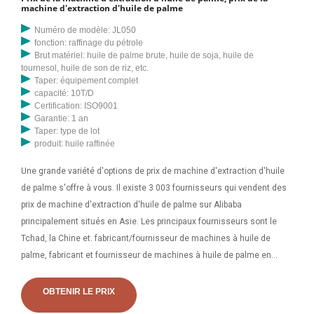
machine d'extraction d'huile de palme
Numéro de modèle: JL050
fonction: raffinage du pétrole
Brut matériel: huile de palme brute, huile de soja, huile de
tournesol, huile de son de riz, etc.
Taper: équipement complet
capacité: 10T/D
Certification: ISO9001
Garantie: 1 an
Taper: type de lot
produit: huile raffinée
Une grande variété d'options de prix de machine d'extraction d'huile
de palme s'offre à vous. Il existe 3 003 fournisseurs qui vendent des
prix de machine d'extraction d'huile de palme sur Alibaba
principalement situés en Asie. Les principaux fournisseurs sont le
Tchad, la Chine et. fabricant/fournisseur de machines à huile de
palme, fabricant et fournisseur de machines à huile de palme en
Chine ; liste des usines, trouvez des fabricants, des fournisseurs, des
usines, des exportateurs et des fabricants chinois qualifiés de
OBTENIR LE PRIX
machines à huile de palme. grossistes rapidement.