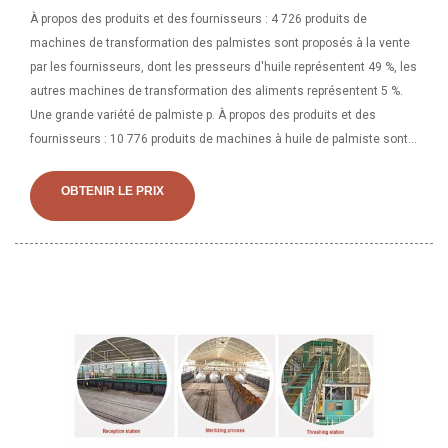
À propos des produits et des fournisseurs : 4 726 produits de
machines de transformation des palmistes sont proposés à la vente
par les fournisseurs, dont les presseurs d'huile représentent 49 %, les
autres machines de transformation des aliments représentent 5 %.
Une grande variété de palmiste p. À propos des produits et des
fournisseurs : 10 776 produits de machines à huile de palmiste sont
proposés à la vente par les fournisseurs, dont 70 % des presses à
huile, 1 % des équipements de filtre-presse et 1 % des chaudières.
OBTENIR LE PRIX
Une grande variété de